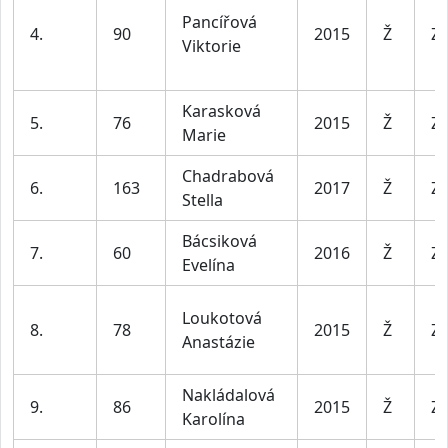
Pancířová
4.
90
2015
Ž
Za
Viktorie
Karasková
5.
76
2015
Ž
Za
Marie
Chadrabová
6.
163
2017
Ž
Za
Stella
Bácsiková
7.
60
2016
Ž
Za
Evelína
Loukotová
8.
78
2015
Ž
Za
Anastázie
Nakládalová
9.
86
2015
Ž
Za
Karolína