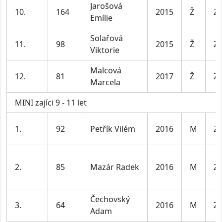
Jarošová
10.
164
2015
Ž
Za
Emílie
Solařová
11.
98
2015
Ž
Za
Viktorie
Malcová
12.
81
2017
Ž
Za
Marcela
MINI zajíci 9 - 11 let
1.
92
Petřík Vilém
2016
M
Za
2.
85
Mazár Radek
2016
M
Za
Čechovský
3.
64
2016
M
Za
Adam