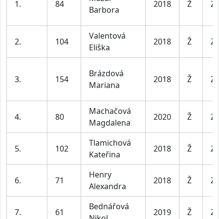
1.
84
2018
Ž
Za
Barbora
Valentová
2.
104
2018
Ž
Za
Eliška
Brázdová
3.
154
2018
Ž
Za
Mariana
Machačová
4.
80
2020
Ž
Za
Magdalena
Tlamichová
5.
102
2018
Ž
Za
Kateřina
Henry
6.
71
2018
Ž
Za
Alexandra
Bednářová
7.
61
2019
Ž
Za
Nikol