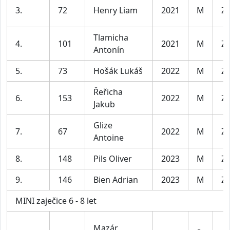
3.
72
Henry Liam
2021
M
Za
Tlamicha
4.
101
2021
M
Za
Antonín
5.
73
Hošák Lukáš
2022
M
Za
Řeřicha
6.
153
2022
M
Za
Jakub
Glize
7.
67
2022
M
Za
Antoine
8.
148
Pils Oliver
2023
M
Za
9.
146
Bien Adrian
2023
M
Za
MINI zaječice 6 - 8 let
Mazár