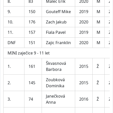
8.
83
Malec Erik
2020
M
Za
9.
150
Gouteff Mike
2019
M
Za
10.
176
Zach Jakub
2020
M
Za
11.
157
Fiala Pavel
2019
M
Za
DNF
151
Zajic Franklin
2020
M
Za
MINI zaječice 9 - 11 let
Škvasnová
1.
161
2015
Ž
Za
Barbora
Zoubková
2.
145
2015
Ž
Za
Dominika
Janečková
3.
74
2016
Ž
Za
Anna