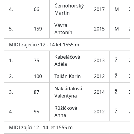
Černohorský
4.
66
2017
M
Za
Martin
Vávra
5.
159
2015
M
Za
Antonín
MIDI zaječice 12 - 14 let 1555 m
Kabeláčová
1.
75
2013
Ž
Za
Adéla
2.
100
Talián Karin
2012
Ž
Za
Nakládalová
3.
87
2014
Ž
Za
Valentýna
Růžičková
4.
95
2012
Ž
Za
Anna
MIDI zajíci 12 - 14 let 1555 m