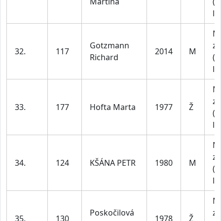
Martina
(1
le
M
Gotzmann
za
32.
117
2014
M
Richard
(1
le
M
za
33.
177
Hofta Marta
1977
Ž
(4
le
M
za
34.
124
KŠÁNA PETR
1980
M
(4
le
M
Poskočilová
za
35.
130
1978
Ž