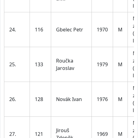
le
M
za
24.
116
Gbelec Petr
1970
M
(4
le
M
Roučka
za
25.
133
1979
M
Jaroslav
(4
le
M
za
26.
128
Novák Ivan
1976
M
(4
le
M
Jirouš
za
27.
121
1969
M
Zdeněk
(4