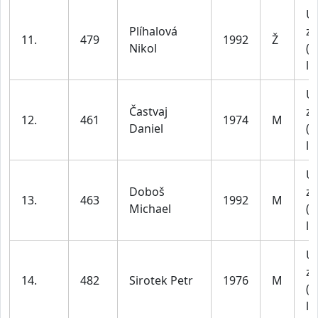
U
Plíhalová
za
11.
479
1992
Ž
Nikol
(1
le
U
Častvaj
za
12.
461
1974
M
Daniel
(4
le
U
Doboš
za
13.
463
1992
M
Michael
(1
le
U
za
14.
482
Sirotek Petr
1976
M
(4
le