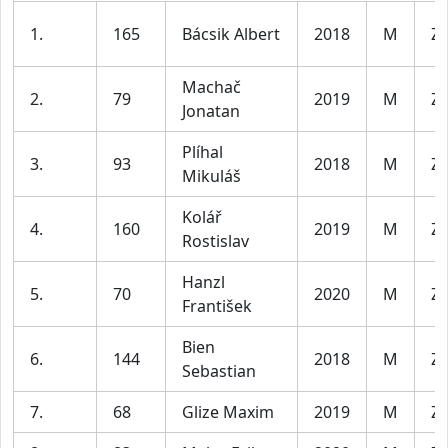
1.
165
Bácsik Albert
2018
M
Za
Machač
2.
79
2019
M
Za
Jonatan
Plíhal
3.
93
2018
M
Za
Mikuláš
Kolář
4.
160
2019
M
Za
Rostislav
Hanzl
5.
70
2020
M
Za
František
Bien
6.
144
2018
M
Za
Sebastian
7.
68
Glize Maxim
2019
M
Za