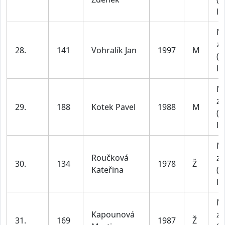
le
M
za
28.
141
Vohralík Jan
1997
M
(1
le
M
za
29.
188
Kotek Pavel
1988
M
(1
le
M
Roučková
za
30.
134
1978
Ž
Kateřina
(4
le
M
Kapounová
za
31.
169
1987
Ž