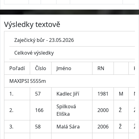
Výsledky textově
Zaječický bůr - 23.05.2026
Celkové výsledky
Pořadí
Číslo
Jméno
RN
Ka
MAXIPSI 5555m
1.
57
Kadlec Jiří
1981
M
M
Spilková
2.
166
2000
Ž
Ž
Eliška
3.
58
Malá Sára
2006
Ž
Ž