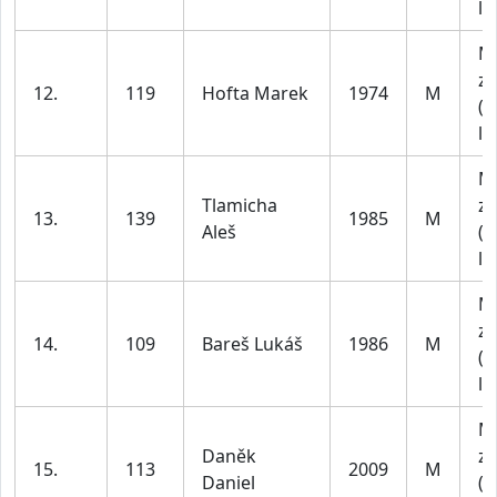
le
M
za
12.
119
Hofta Marek
1974
M
(4
le
M
Tlamicha
za
13.
139
1985
M
Aleš
(4
le
M
za
14.
109
Bareš Lukáš
1986
M
(1
le
M
Daněk
za
15.
113
2009
M
Daniel
(1