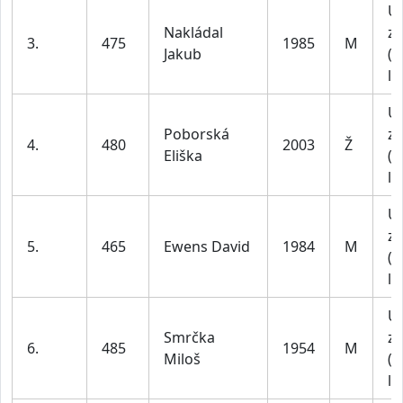
U
Nakládal
za
3.
475
1985
M
Jakub
(4
le
U
Poborská
za
4.
480
2003
Ž
Eliška
(1
le
U
za
5.
465
Ewens David
1984
M
(4
le
U
Smrčka
za
6.
485
1954
M
Miloš
(4
le