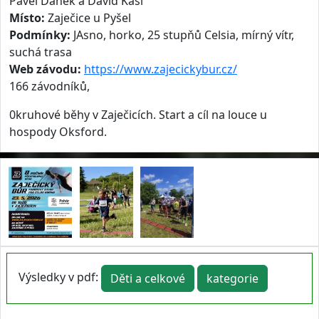
Pavel Daněk a David Kasl
Místo:
Zaječice u Pyšel
Podmínky:
JAsno, horko, 25 stupňů Celsia, mírný vítr,
suchá trasa
Web závodu:
https://www.zajecickybur.cz/
166 závodníků,
0kruhové běhy v Zaječicích. Start a cíl na louce u
hospody Oksford.
Výsledky v pdf:
Děti a celkové
kategorie