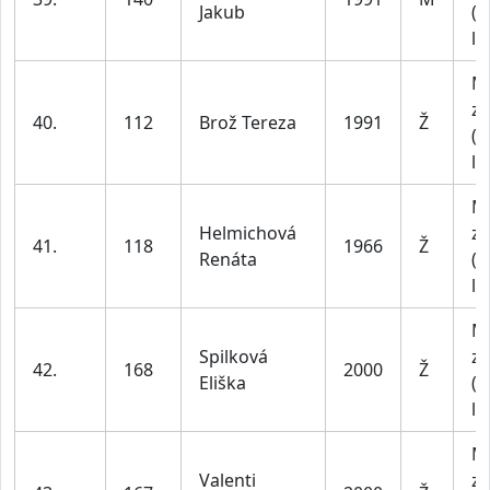
Jakub
(1
le
M
za
40.
112
Brož Tereza
1991
Ž
(1
le
M
Helmichová
za
41.
118
1966
Ž
Renáta
(4
le
M
Spilková
za
42.
168
2000
Ž
Eliška
(1
le
M
Valenti
za