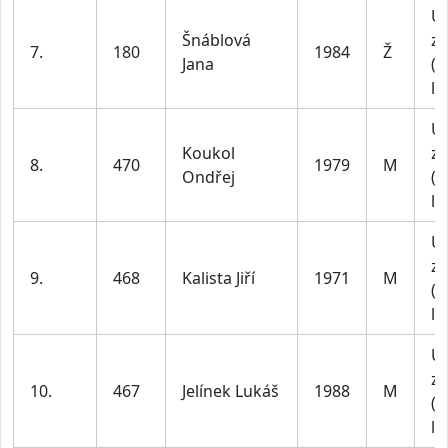
U
Šnáblová
za
7.
180
1984
Ž
Jana
(4
le
U
Koukol
za
8.
470
1979
M
Ondřej
(4
le
U
za
9.
468
Kalista Jiří
1971
M
(4
le
U
za
10.
467
Jelínek Lukáš
1988
M
(1
le