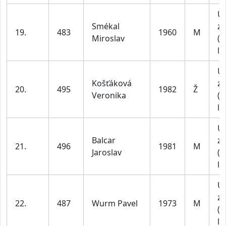
U
Smékal
za
19.
483
1960
M
Miroslav
(4
le
U
Košťáková
za
20.
495
1982
Ž
Veronika
(4
le
U
Balcar
za
21.
496
1981
M
Jaroslav
(4
le
U
za
22.
487
Wurm Pavel
1973
M
(4
le