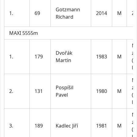
Gotzmann
1.
69
2014
M
Za
Richard
MAXI 5555m
M
Dvořák
za
1.
179
1983
M
Martin
(4
le
M
Pospíšil
za
2.
131
1980
M
Pavel
(4
le
M
za
3.
189
Kadlec Jiří
1981
M
(4
le