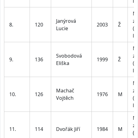
le
M
Janýrová
za
8.
120
2003
Ž
Lucie
(1
le
M
Svobodová
za
9.
136
1999
Ž
Eliška
(1
le
M
Machač
za
10.
126
1976
M
Vojtěch
(4
le
M
za
11.
114
Dvořák Jiří
1984
M
(4