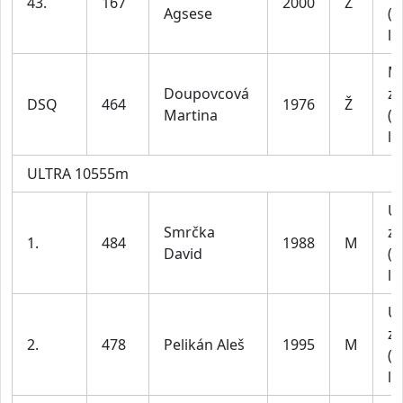
43.
167
2000
Ž
Agsese
(1
le
M
Doupovcová
za
DSQ
464
1976
Ž
Martina
(4
le
ULTRA 10555m
U
Smrčka
za
1.
484
1988
M
David
(1
le
U
za
2.
478
Pelikán Aleš
1995
M
(1
le