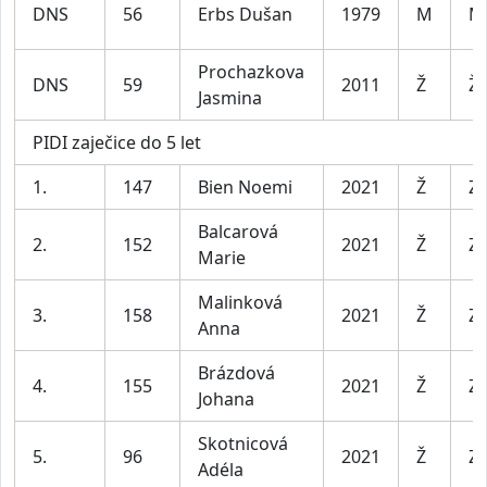
DNS
56
Erbs Dušan
1979
M
M
Prochazkova
DNS
59
2011
Ž
Ž
Jasmina
PIDI zaječice do 5 let
1.
147
Bien Noemi
2021
Ž
Za
Balcarová
2.
152
2021
Ž
Za
Marie
Malinková
3.
158
2021
Ž
Za
Anna
Brázdová
4.
155
2021
Ž
Za
Johana
Skotnicová
5.
96
2021
Ž
Za
Adéla