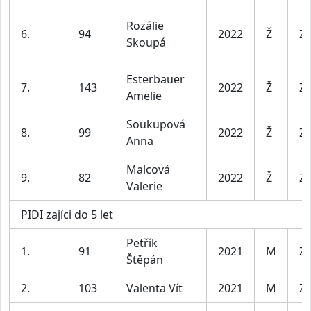
Rozálie
6.
94
2022
Ž
Za
Skoupá
Esterbauer
7.
143
2022
Ž
Za
Amelie
Soukupová
8.
99
2022
Ž
Za
Anna
Malcová
9.
82
2022
Ž
Za
Valerie
PIDI zajíci do 5 let
Petřík
1.
91
2021
M
Za
Štěpán
2.
103
Valenta Vít
2021
M
Za