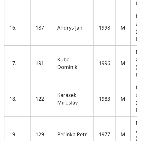
le
M
za
16.
187
Andrys Jan
1998
M
(1
le
M
Kuba
za
17.
191
1996
M
Dominik
(1
le
M
Karásek
za
18.
122
1983
M
Miroslav
(4
le
M
za
19.
129
Peřinka Petr
1977
M
(4