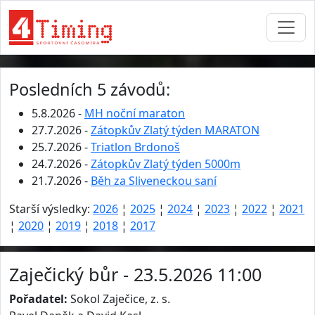
Posledních 5 závodů:
5.8.2026 -
MH noční maraton
27.7.2026 -
Zátopkův Zlatý týden MARATON
25.7.2026 -
Triatlon Brdonoš
24.7.2026 -
Zátopkův Zlatý týden 5000m
21.7.2026 -
Běh za Sliveneckou saní
Starší výsledky:
2026
¦
2025
¦
2024
¦
2023
¦
2022
¦
2021
¦
2020
¦
2019
¦
2018
¦
2017
Zaječický bůr - 23.5.2026 11:00
Pořadatel:
Sokol Zaječice, z. s.