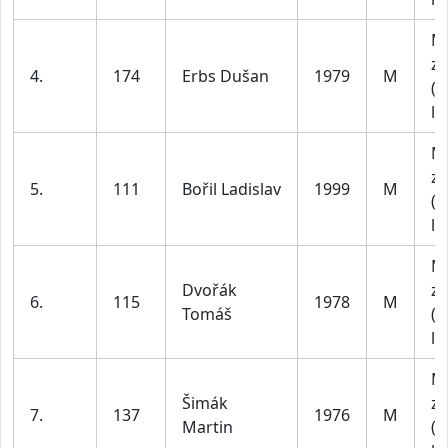
M
za
4.
174
Erbs Dušan
1979
M
(4
le
M
za
5.
111
Bořil Ladislav
1999
M
(1
le
M
Dvořák
za
6.
115
1978
M
Tomáš
(4
le
M
Šimák
za
7.
137
1976
M
Martin
(4