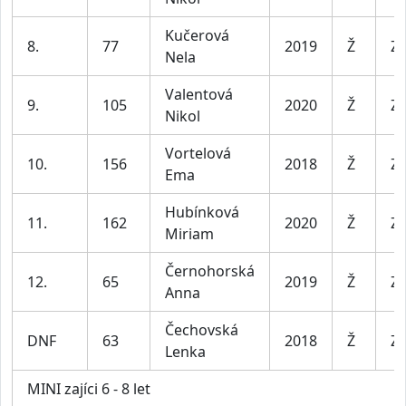
Kučerová
8.
77
2019
Ž
Za
Nela
Valentová
9.
105
2020
Ž
Za
Nikol
Vortelová
10.
156
2018
Ž
Za
Ema
Hubínková
11.
162
2020
Ž
Za
Miriam
Černohorská
12.
65
2019
Ž
Za
Anna
Čechovská
DNF
63
2018
Ž
Za
Lenka
MINI zajíci 6 - 8 let