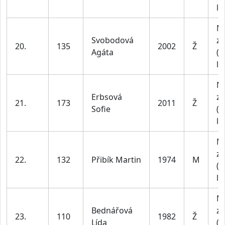
le
M
Svobodová
za
20.
135
2002
Ž
Agáta
(1
le
M
Erbsová
za
21.
173
2011
Ž
Sofie
(1
le
M
za
22.
132
Přibík Martin
1974
M
(4
le
M
Bednářová
za
23.
110
1982
Ž
Lída
(4