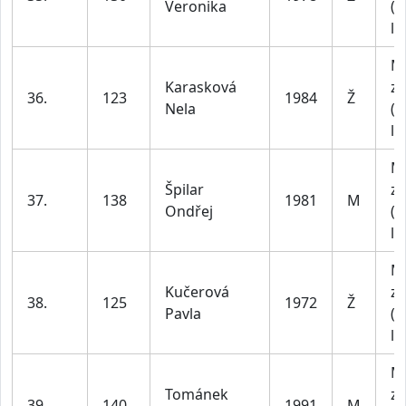
Veronika
(4
le
M
Karasková
za
36.
123
1984
Ž
Nela
(4
le
M
Špilar
za
37.
138
1981
M
Ondřej
(4
le
M
Kučerová
za
38.
125
1972
Ž
Pavla
(4
le
M
Tománek
za
39.
140
1991
M