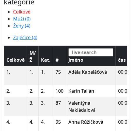
kategorie
Celkové
Muži (0)
Ženy (4)
Zaječice (4)
M/
Celkově
Ž
Kat.
#
Jméno
čas
1.
1.
1.
75
Adéla Kabeláčová
00:07
2.
2.
2.
100
Karin Talián
00:07
3.
3.
3.
87
Valentýna
00:07
Nakládalová
4.
4.
4.
95
Anna Růžičková
00:07