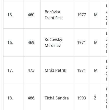
U
Borůvka
za
15.
460
1977
M
František
(4
le
U
Kočovský
za
16.
469
1971
M
Miroslav
(4
le
U
za
17.
473
Mráz Patrik
1971
M
(4
le
U
za
18.
486
Tichá Sandra
1993
Ž
(1
le