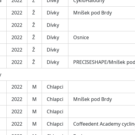
a
2022
Ž
Dívky
CykloHalouny
2022
Ž
Dívky
Mníšek pod Brdy
2022
Ž
Dívky
2022
Ž
Dívky
Osnice
2022
Ž
Dívky
2022
Ž
Dívky
PRECISESHAPE/Mníšek pod
y
2022
M
Chlapci
2022
M
Chlapci
Mníšek pod Brdy
2022
M
Chlapci
2022
M
Chlapci
Coffeedent Academy cyclin