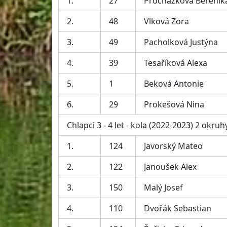
1.
27
Procházková Berenik
2.
48
Vlková Zora
3.
49
Pacholková Justýna
4.
39
Tesaříková Alexa
5.
1
Beková Antonie
6.
29
Prokešová Nina
Chlapci 3 - 4 let - kola (2022-2023) 2 okruh
1.
124
Javorský Mateo
2.
122
Janoušek Alex
3.
150
Malý Josef
4.
110
Dvořák Sebastian