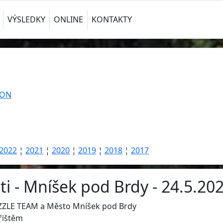
VÝSLEDKY
ONLINE
KONTAKTY
TON
2022
¦
2021
¦
2020
¦
2019
¦
2018
¦
2017
 - Mníšek pod Brdy - 24.5.202
ZZLE TEAM a Město Mníšek pod Brdy
řištěm