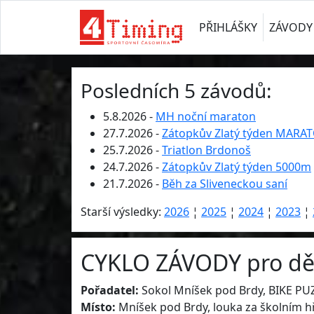
PŘIHLÁŠKY
ZÁVODY
Posledních 5 závodů:
5.8.2026 -
MH noční maraton
27.7.2026 -
Zátopkův Zlatý týden MARA
25.7.2026 -
Triatlon Brdonoš
24.7.2026 -
Zátopkův Zlatý týden 5000m
21.7.2026 -
Běh za Sliveneckou saní
Starší výsledky:
2026
¦
2025
¦
2024
¦
2023
¦
CYKLO ZÁVODY pro děti
Pořadatel:
Sokol Mníšek pod Brdy, BIKE PU
Místo:
Mníšek pod Brdy, louka za školním h