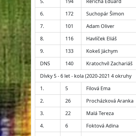
5.
194
Řeřicha Eduard
6.
172
Suchopár Šimon
7.
101
Adam Oliver
8.
116
Havlíček Eliáš
9.
133
Kokeš Jáchym
DNS
140
Kratochvíl Zachariáš
Dívky 5 - 6 let - kola (2020-2021 4 okruhy
1.
5
Filová Ema
2.
26
Procházková Aranka
3.
22
Malá Tereza
4.
6
Foktová Adina