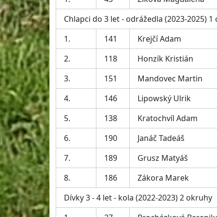
Chlapci do 3 let - odrážedla (2023-2025) 1
1.
141
Krejčí Adam
2.
118
Honzík Kristián
3.
151
Mandovec Martin
4.
146
Lipowský Ulrik
5.
138
Kratochvíl Adam
6.
190
Janáč Tadeáš
7.
189
Grusz Matyáš
8.
186
Zákora Marek
Dívky 3 - 4 let - kola (2022-2023) 2 okruhy