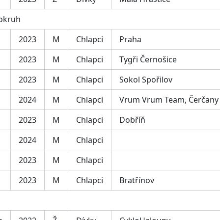
 okruh
2023
M
Chlapci
Praha
2023
M
Chlapci
Tygři Černošice
2023
M
Chlapci
Sokol Spořilov
2024
M
Chlapci
Vrum Vrum Team, Čerčany
2023
M
Chlapci
Dobříň
2024
M
Chlapci
2023
M
Chlapci
2023
M
Chlapci
Bratřínov