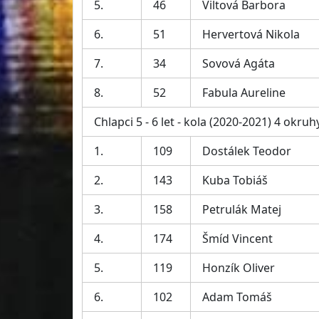
5.
46
Viltová Barbora
6.
51
Hervertová Nikola
7.
34
Sovová Agáta
8.
52
Fabula Aureline
Chlapci 5 - 6 let - kola (2020-2021) 4 okruh
1.
109
Dostálek Teodor
2.
143
Kuba Tobiáš
3.
158
Petrulák Matej
4.
174
Šmíd Vincent
5.
119
Honzík Oliver
6.
102
Adam Tomáš