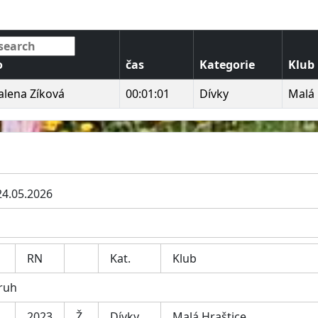
o
čas
Kategorie
Klub
lena Zíková
00:01:01
Dívky
Malá 
24.05.2026
RN
Kat.
Klub
kruh
2023
Ž
Dívky
Malá Hraštice