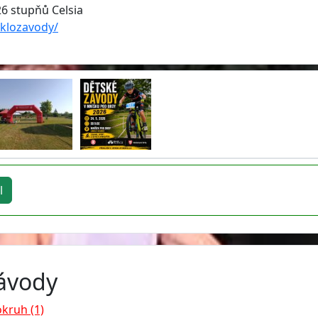
26 stupňů Celsia
yklozavody/
l
závody
okruh (1)