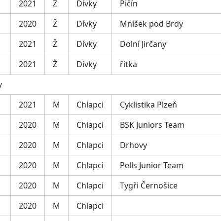
2021
Ž
Dívky
Pičín
2020
Ž
Dívky
Mníšek pod Brdy
2021
Ž
Dívky
Dolní Jirčany
2021
Ž
Dívky
řitka
y
2021
M
Chlapci
Cyklistika Plzeň
2020
M
Chlapci
BSK Juniors Team
2020
M
Chlapci
Drhovy
2020
M
Chlapci
Pells Junior Team
2020
M
Chlapci
Tygři Černošice
2020
M
Chlapci