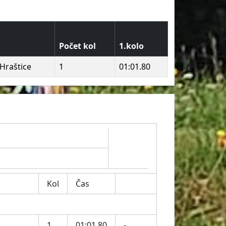
Počet kol
1.kolo
Hraštice
1
01:01.80
Kol
Čas
1
01:01.80
-