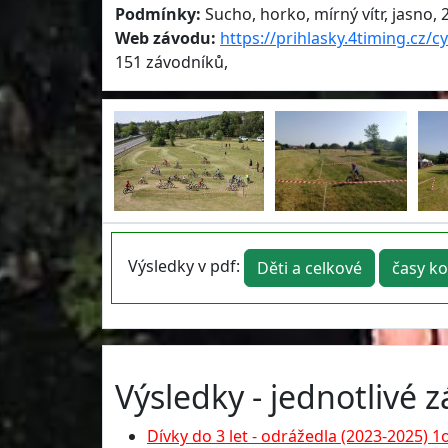
Podmínky:
Sucho, horko, mírný vítr, jasno, 
Web závodu:
https://prihlasky.4timing.cz/c
151 závodníků,
Výsledky v pdf:
Děti a celkové
časy ko
Výsledky - jednotlivé 
Dívky do 3 let - odrážedla (2023-2025) 1