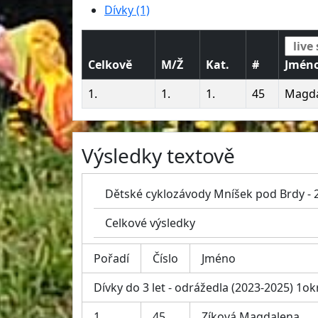
Dívky (1)
Celkově
M/Ž
Kat.
#
Jmén
1.
1.
1.
45
Magda
Výsledky textově
Dětské cyklozávody Mníšek pod Brdy - 
Celkové výsledky
Pořadí
Číslo
Jméno
Dívky do 3 let - odrážedla (2023-2025) 1o
1.
45
Zíková Magdalena