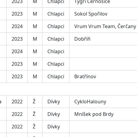
2023
M
Chlapci
Tygři Černošice
2023
M
Chlapci
Sokol Spořilov
2024
M
Chlapci
Vrum Vrum Team, Čerčany
2023
M
Chlapci
Dobříň
2024
M
Chlapci
2023
M
Chlapci
2023
M
Chlapci
Bratřínov
a
2022
Ž
Dívky
CykloHalouny
2022
Ž
Dívky
Mníšek pod Brdy
2022
Ž
Dívky