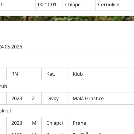
tr
00:11:01
Chlapci
Černolice
24.05.2026
RN
Kat.
Klub
kruh
2023
Ž
Dívky
Malá Hraštice
 okruh
2023
M
Chlapci
Praha