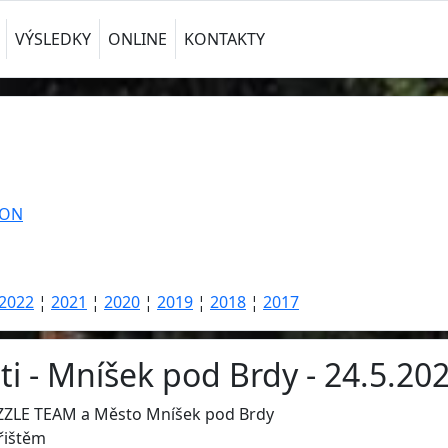
VÝSLEDKY
ONLINE
KONTAKTY
TON
2022
¦
2021
¦
2020
¦
2019
¦
2018
¦
2017
 - Mníšek pod Brdy - 24.5.202
ZZLE TEAM a Město Mníšek pod Brdy
řištěm