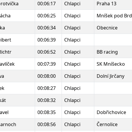
orotvička
00:06:17
Chlapci
Praha 13
Vácha
00:06:25
Chlapci
Mníšek pod Brd
ska
00:06:34
Chlapci
Obecnice
ibert
00:06:39
Chlapci
Richtr
00:06:52
Chlapci
BB racing
avlíček
00:07:39
Chlapci
SK Mníšecko
va
00:08:00
Chlapci
Dolní Jirčany
ek
00:08:27
Chlapci
kát
00:08:32
Chlapci
avel
00:08:35
Chlapci
Dobřichovice
Harnoch
00:08:56
Chlapci
Černolice