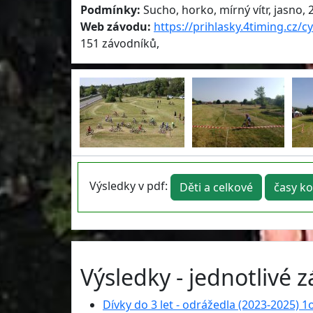
Podmínky:
Sucho, horko, mírný vítr, jasno, 
Web závodu:
https://prihlasky.4timing.cz/c
151 závodníků,
Výsledky v pdf:
Děti a celkové
časy ko
Výsledky - jednotlivé 
Dívky do 3 let - odrážedla (2023-2025) 1