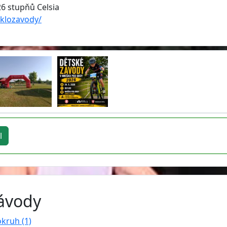
26 stupňů Celsia
yklozavody/
l
závody
okruh (1)