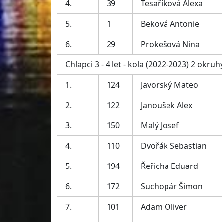
4.
39
Tesaříková Alexa
5.
1
Beková Antonie
6.
29
Prokešová Nina
Chlapci 3 - 4 let - kola (2022-2023) 2 okruh
1.
124
Javorský Mateo
2.
122
Janoušek Alex
3.
150
Malý Josef
4.
110
Dvořák Sebastian
5.
194
Řeřicha Eduard
6.
172
Suchopár Šimon
7.
101
Adam Oliver