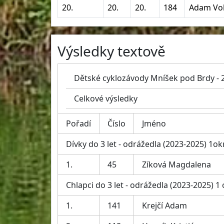
20.
20.
20.
184
Adam Vol
Výsledky textově
Dětské cyklozávody Mníšek pod Brdy - 
Celkové výsledky
Pořadí
Číslo
Jméno
Dívky do 3 let - odrážedla (2023-2025) 1o
1.
45
Zíková Magdalena
Chlapci do 3 let - odrážedla (2023-2025) 1
1.
141
Krejčí Adam