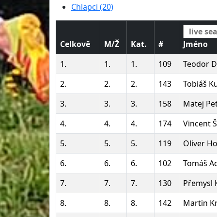
Chlapci (20)
Celkově
M/Ž
Kat.
#
Jméno
1.
1.
1.
109
Teodor D
2.
2.
2.
143
Tobiáš K
3.
3.
3.
158
Matej Pe
4.
4.
4.
174
Vincent 
5.
5.
5.
119
Oliver H
6.
6.
6.
102
Tomáš A
7.
7.
7.
130
Přemysl 
8.
8.
8.
142
Martin Kr