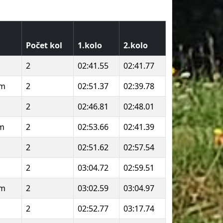
Počet kol
1.kolo
2.kolo
2
02:41.55
02:41.77
am
2
02:51.37
02:39.78
2
02:46.81
02:48.01
am
2
02:53.66
02:41.39
2
02:51.62
02:57.54
2
03:04.72
02:59.51
am
2
03:02.59
03:04.97
2
02:52.77
03:17.74