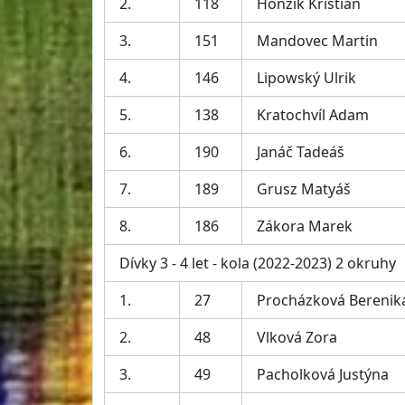
2.
118
Honzík Kristián
3.
151
Mandovec Martin
4.
146
Lipowský Ulrik
5.
138
Kratochvíl Adam
6.
190
Janáč Tadeáš
7.
189
Grusz Matyáš
8.
186
Zákora Marek
Dívky 3 - 4 let - kola (2022-2023) 2 okruhy
1.
27
Procházková Berenik
2.
48
Vlková Zora
3.
49
Pacholková Justýna