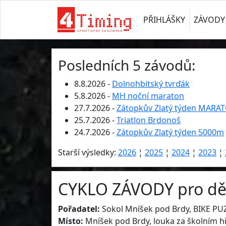
PŘIHLÁŠKY
ZÁVODY
Posledních 5 závodů:
8.8.2026 -
Dolnohbitský tvrďák
5.8.2026 -
MH noční maraton
27.7.2026 -
Zátopkův Zlatý týden MARA
25.7.2026 -
Triatlon Brdonoš
24.7.2026 -
Zátopkův Zlatý týden 5000m
Starší výsledky:
2026
¦
2025
¦
2024
¦
2023
¦
CYKLO ZÁVODY pro děti
Pořadatel:
Sokol Mníšek pod Brdy, BIKE PU
Místo:
Mníšek pod Brdy, louka za školním h