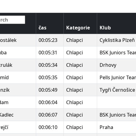
čas
Kategorie
Klub
ostálek
00:05:23
Chlapci
Cyklistika Plzeň
uba
00:05:31
Chlapci
BSK Juniors Te
trulák
00:05:34
Chlapci
Drhovy
Šmíd
00:05:35
Chlapci
Pells Junior Te
onzík
00:05:49
Chlapci
Tygři Černošice
dam
00:06:04
Chlapci
Kadlec
00:06:07
Chlapci
BSK Juniors Te
ejčí
00:06:10
Chlapci
Praha