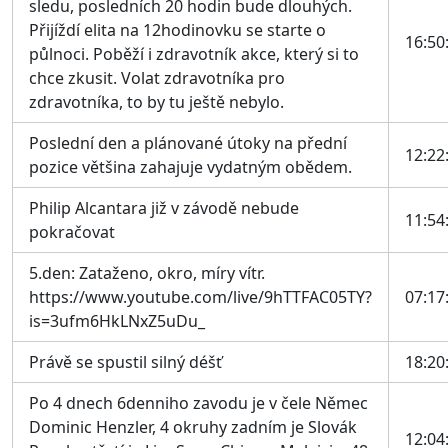
sledu, posledních 20 hodin bude dlouhých.
Přijíždí elita na 12hodinovku se starte o
16:50
půlnoci. Poběží i zdravotník akce, který si to
chce zkusit. Volat zdravotníka pro
zdravotníka, to by tu ještě nebylo.
Poslední den a plánované útoky na přední
12:22
pozice většina zahajuje vydatným obědem.
Philip Alcantara již v závodě nebude
11:54
pokračovat
5.den: Zataženo, okro, míry vítr.
https://www.youtube.com/live/9hTTFAC05TY?
07:17
is=3ufm6HkLNxZ5uDu_
Právě se spustil silný déšť
18:20
Po 4 dnech 6denniho zavodu je v čele Němec
Dominic Henzler, 4 okruhy zadním je Slovák
12:04