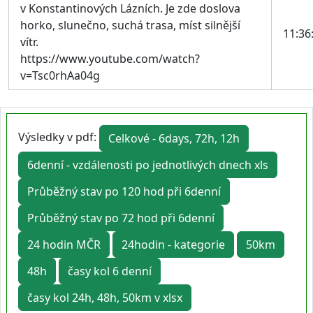
v Konstantinových Lázních. Je zde doslova
horko, slunečno, suchá trasa, míst silnější
11:36
vítr.
https://www.youtube.com/watch?
v=Tsc0rhAa04g
Výsledky v pdf:
Celkové - 6days, 72h, 12h
6denní - vzdálenosti po jednotlivých dnech xls
Průběžný stav po 120 hod při 6denní
Průběžný stav po 72 hod při 6denní
24 hodin MČR
24hodin - kategorie
50km
48h
časy kol 6 denní
časy kol 24h, 48h, 50km v xlsx