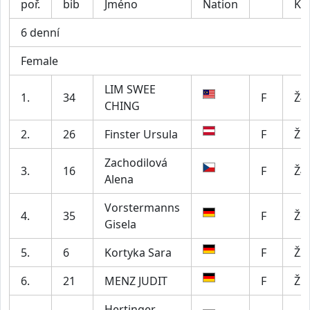
poř.
bib
Jméno
Nation
Kat
6 denní
Female
LIM SWEE
1.
34
F
Ž4
CHING
2.
26
Finster Ursula
F
Ž5
Zachodilová
3.
16
F
Ž4
Alena
Vorstermanns
4.
35
F
Ž6
Gisela
5.
6
Kortyka Sara
F
Ž2
6.
21
MENZ JUDIT
F
Ž5
Hertinger