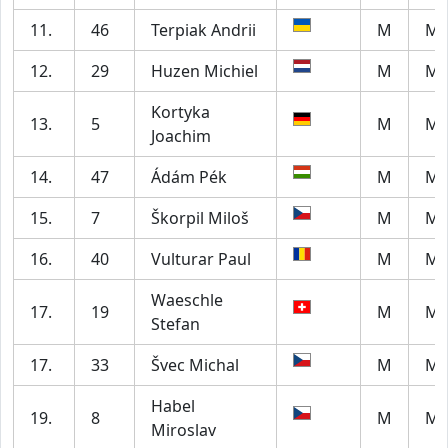
11.
46
Terpiak Andrii
M
M6
12.
29
Huzen Michiel
M
M5
Kortyka
13.
5
M
M7
Joachim
14.
47
Ádám Pék
M
M5
15.
7
Škorpil Miloš
M
M7
16.
40
Vulturar Paul
M
M2
Waeschle
17.
19
M
M5
Stefan
17.
33
Švec Michal
M
M2
Habel
19.
8
M
M5
Miroslav