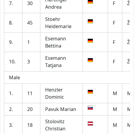
7.
30
F
Ž6
Andrea
Stoehr
8.
45
F
Ž7
Heidemarie
Esemann
9.
1
F
Ž6
Bettina
Esemann
10.
3
F
Ž2
Tatjana
Male
Henzler
1.
11
M
M2
Dominic
2.
20
Pavuk Marian
M
M5
Stolovitz
3.
18
M
M6
Christian