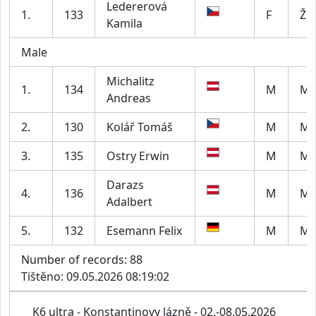
Ledererová
1.
133
F
Ž5
Kamila
Male
Michalitz
1.
134
M
M5
Andreas
2.
130
Kolář Tomáš
M
M4
3.
135
Ostry Erwin
M
M6
Darazs
4.
136
M
M7
Adalbert
5.
132
Esemann Felix
M
M2
Number of records: 88
Tištěno: 09.05.2026 08:19:02
K6 ultra - Konstantinovy lázně - 02.-08.05.2026