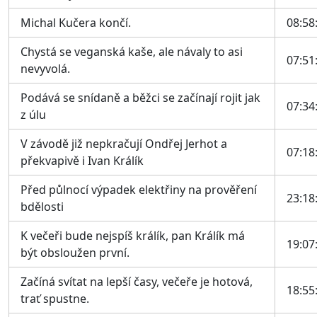
Michal Kučera končí.
08:58
Chystá se veganská kaše, ale návaly to asi
07:51
nevyvolá.
Podává se snídaně a běžci se začínají rojit jak
07:34
z úlu
V závodě již nepkračují Ondřej Jerhot a
07:18
překvapivě i Ivan Králík
Před půlnocí výpadek elektřiny na prověření
23:18
bdělosti
K večeři bude nejspíš králík, pan Králík má
19:07
být obsloužen první.
Začíná svítat na lepší časy, večeře je hotová,
18:55
trať spustne.