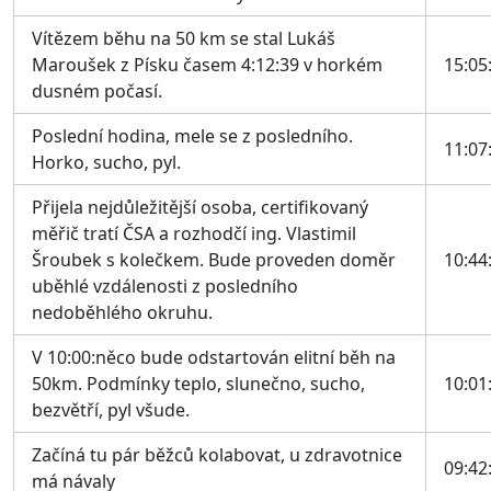
Vítězem běhu na 50 km se stal Lukáš
Maroušek z Písku časem 4:12:39 v horkém
15:05
dusném počasí.
Poslední hodina, mele se z posledního.
11:07
Horko, sucho, pyl.
Přijela nejdůležitější osoba, certifikovaný
měřič tratí ČSA a rozhodčí ing. Vlastimil
Šroubek s kolečkem. Bude proveden doměr
10:44
uběhlé vzdálenosti z posledního
nedoběhlého okruhu.
V 10:00:něco bude odstartován elitní běh na
50km. Podmínky teplo, slunečno, sucho,
10:01
bezvětří, pyl všude.
Začíná tu pár běžců kolabovat, u zdravotnice
09:42
má návaly