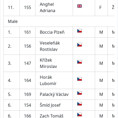
Anghel
11.
155
F
Ž2
Adriana
Male
1.
161
Boccia Plzeň
M
M4
Veseleňák
2.
156
M
M5
Rostislav
Křížek
3.
147
M
M4
Miroslav
Horák
4.
164
M
M5
Lubomír
5.
169
Palacký Václav
M
M4
6.
154
Šmíd Josef
M
M5
6.
166
Zach Tomáš
M
M4