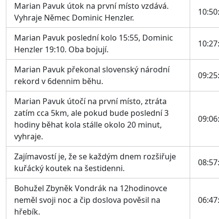
Marian Pavuk útok na první místo vzdává.
10:50
Vyhraje Němec Dominic Henzler.
Marian Pavuk poslední kolo 15:55, Dominic
10:27
Henzler 19:10. Oba bojují.
Marian Pavuk překonal slovenský národní
09:25
rekord v 6dennim běhu.
Marian Pavuk útočí na první místo, ztráta
zatím cca 5km, ale pokud bude poslední 3
09:06
hodiny běhat kola stálle okolo 20 minut,
vyhraje.
Zajímavostí je, že se každým dnem rozšiřuje
08:57
kuřácký koutek na šestidenni.
Bohužel Zbyněk Vondrák na 12hodinovce
neměl svoji noc a čip doslova pověsil na
06:47
hřebík.