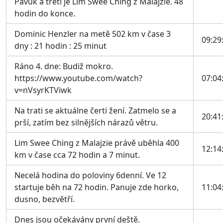
Pavuk a třetí je Lim Swee Ching z Malajzie. 48
hodin do konce.
Dominic Henzler na metě 502 km v čase 3
09:29
dny : 21 hodin : 25 minut
Ráno 4. dne: Budiž mokro.
https://www.youtube.com/watch?
07:04
v=nVsyrKTViwk
Na trati se aktuálne čerti žení. Zatmelo se a
20:41
prší, zatím bez silnějších nárazů větru.
Lim Swee Ching z Malajzie právě uběhla 400
12:14
km v čase cca 72 hodin a 7 minut.
Necelá hodina do poloviny 6denní. Ve 12
startuje běh na 72 hodin. Panuje zde horko,
11:04
dusno, bezvětří.
Dnes jsou očekávány první deště.