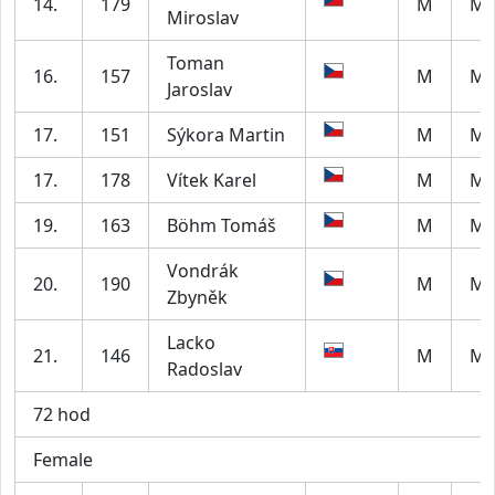
14.
179
M
M2
Miroslav
Toman
16.
157
M
M5
Jaroslav
17.
151
Sýkora Martin
M
M5
17.
178
Vítek Karel
M
M4
19.
163
Böhm Tomáš
M
M6
Vondrák
20.
190
M
M5
Zbyněk
Lacko
21.
146
M
M2
Radoslav
72 hod
Female