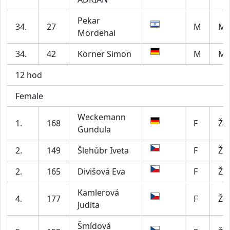
Pekar
34.
27
M
M6
Mordehai
34.
42
Körner Simon
M
M4
12 hod
Female
Weckemann
1.
168
F
Ž4
Gundula
2.
149
Šlehůbr Iveta
F
Ž5
2.
165
Divišová Eva
F
Ž2
Kamlerová
4.
177
F
Ž4
Judita
Šmídová