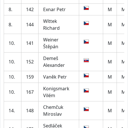
8.
142
Exnar Petr
M
M5
Wíttek
8.
144
M
M5
Richard
Weiner
10.
141
M
M4
Štěpán
Demeš
10.
152
M
M2
Alexander
10.
159
Vaněk Petr
M
M6
Konigsmark
10.
167
M
M4
Vilém
Chemčuk
14.
148
M
M4
Miroslav
Sedláček