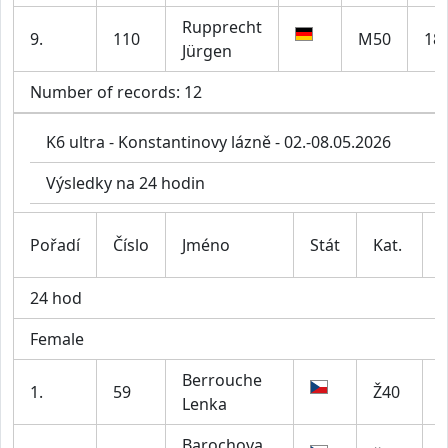
Rupprecht
9.
110
M50
18
Jürgen
Number of records: 12
K6 ultra - Konstantinovy lázně - 02.-08.05.2026
Výsledky na 24 hodin
Pořadí
Číslo
Jméno
Stát
Kat.
C
24 hod
Female
Berrouche
1.
59
Ž40
U
Lenka
Barochova