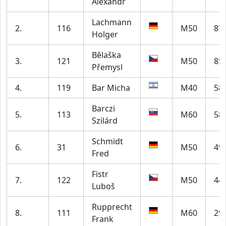
Alexandr
Lachmann
2.
116
M50
87
Holger
Bělaška
3.
121
M50
85
Přemysl
4.
119
Bar Micha
M40
58
Barczi
5.
113
M60
58
Szilárd
Schmidt
6.
31
M50
49
Fred
Fistr
7.
122
M50
44
Luboš
Rupprecht
8.
111
M60
29
Frank