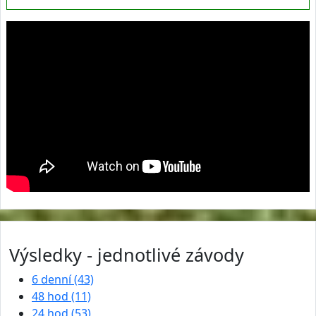
Výsledky - jednotlivé závody
6 denní (43)
48 hod (11)
24 hod (53)