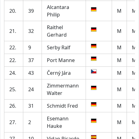
Alcantara
20.
39
M
M4
Philip
Raithel
21.
32
M
M6
Gerhard
22.
9
Serby Ralf
M
M6
22.
37
Port Manne
M
M6
24.
43
Černý Jára
M
M4
Zimmermann
25.
24
M
M7
Walter
26.
31
Schmidt Fred
M
M5
Esemann
27.
2
M
M6
Hauke
27.
10
Vidan Ricardo
M
M7