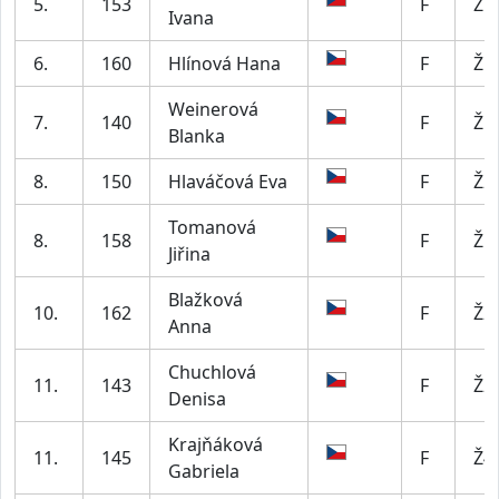
5.
153
F
Ž5
Ivana
6.
160
Hlínová Hana
F
Ž5
Weinerová
7.
140
F
Ž5
Blanka
8.
150
Hlaváčová Eva
F
Ž2
Tomanová
8.
158
F
Ž5
Jiřina
Blažková
10.
162
F
Ž2
Anna
Chuchlová
11.
143
F
Ž2
Denisa
Krajňáková
11.
145
F
Ž4
Gabriela