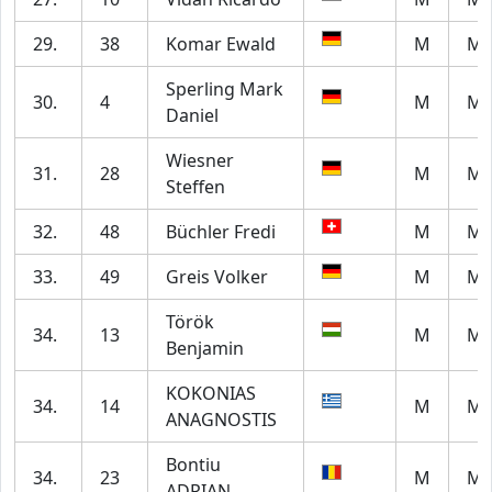
29.
38
Komar Ewald
M
M7
Sperling Mark
30.
4
M
M2
Daniel
Wiesner
31.
28
M
M4
Steffen
32.
48
Büchler Fredi
M
M6
33.
49
Greis Volker
M
M5
Török
34.
13
M
M2
Benjamin
KOKONIAS
34.
14
M
M7
ANAGNOSTIS
Bontiu
34.
23
M
M2
ADRIAN