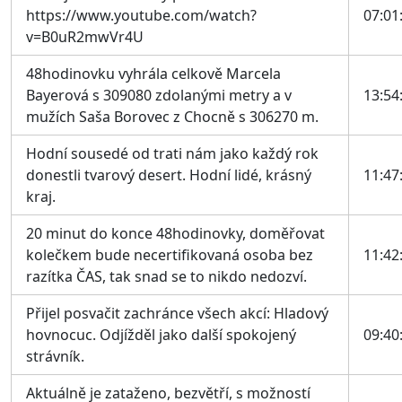
https://www.youtube.com/watch?
07:01
v=B0uR2mwVr4U
48hodinovku vyhrála celkově Marcela
Bayerová s 309080 zdolanými metry a v
13:54
mužích Saša Borovec z Chocně s 306270 m.
Hodní sousedé od trati nám jako každý rok
donestli tvarový desert. Hodní lidé, krásný
11:47
kraj.
20 minut do konce 48hodinovky, doměřovat
kolečkem bude necertifikovaná osoba bez
11:42
razítka ČAS, tak snad se to nikdo nedozví.
Přijel posvačit zachránce všech akcí: Hladový
hovnocuc. Odjížděl jako další spokojený
09:40
strávník.
Aktuálně je zataženo, bezvětří, s možností