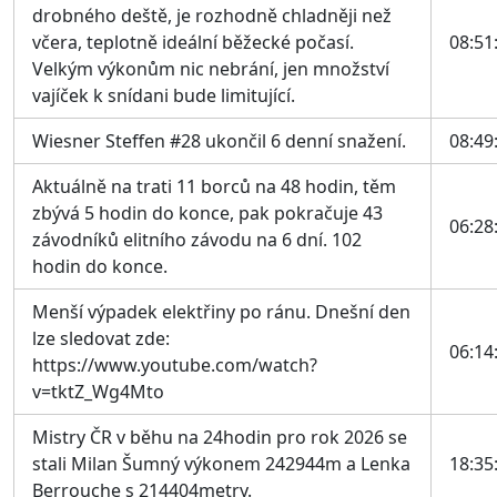
drobného deště, je rozhodně chladněji než
včera, teplotně ideální běžecké počasí.
08:51
Velkým výkonům nic nebrání, jen množství
vajíček k snídani bude limitující.
Wiesner Steffen #28 ukončil 6 denní snažení.
08:49
Aktuálně na trati 11 borců na 48 hodin, těm
zbývá 5 hodin do konce, pak pokračuje 43
06:28
závodníků elitního závodu na 6 dní. 102
hodin do konce.
Menší výpadek elektřiny po ránu. Dnešní den
lze sledovat zde:
06:14
https://www.youtube.com/watch?
v=tktZ_Wg4Mto
Mistry ČR v běhu na 24hodin pro rok 2026 se
stali Milan Šumný výkonem 242944m a Lenka
18:35
Berrouche s 214404metry.