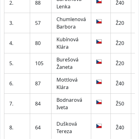
2.
88
Ž40
L
Lenka
Chumlenová
A
3.
57
Ž20
Barbora
B
Kubínová
4.
80
Ž20
S
Klára
Burešová
5.
105
Ž20
Žaneta
Mottlová
6.
87
Ž40
L
Klára
Bodnarová
M
7.
84
Ž50
Iveta
K
A
Dušková
8.
64
Ž40
K
Tereza