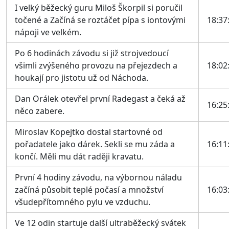
I velký běžecký guru Miloš Škorpil si poručil
točené a Začíná se roztáčet pípa s iontovými
18:37
nápoji ve velkém.
Po 6 hodinách závodu si již strojvedoucí
všimli zvýšeného provozu na přejezdech a
18:02
houkají pro jistotu už od Náchoda.
Dan Orálek otevřel první Radegast a čeká až
16:25
něco zabere.
Miroslav Kopejtko dostal startovné od
pořadatele jako dárek. Sekli se mu záda a
16:11
končí. Měli mu dát raději kravatu.
První 4 hodiny závodu, na výbornou náladu
začíná působit teplé počasí a množství
16:03
všudepřítomného pylu ve vzduchu.
Ve 12 odin startuje další ultraběžecký svátek