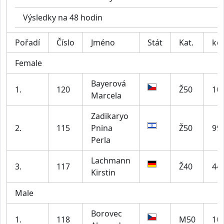
Výsledky na 48 hodin
Pořadí
Číslo
Jméno
Stát
Kat.
kol
Female
Bayerová
1.
120
Ž50
10
Marcela
Zadikaryo
2.
115
Pnina
Ž50
99
Perla
Lachmann
3.
117
Ž40
44
Kirstin
Male
Borovec
1.
118
M50
10