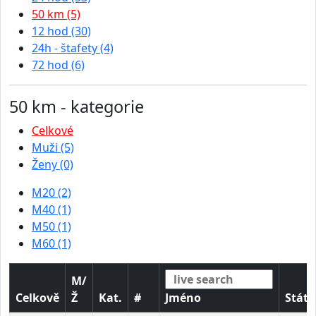
50 km (5)
12 hod (30)
24h - štafety (4)
72 hod (6)
50 km - kategorie
Celkové
Muži (5)
Ženy (0)
M20 (2)
M40 (1)
M50 (1)
M60 (1)
M/
Celkově
Ž
Kat.
#
Jméno
Stát