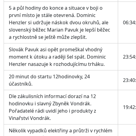
5 a půl hodiny do konce a situace v boji o
první místo je stále otevrená. Dominic
Henzler si udržuje náskok dvou okruhů, ale
06:34
slovenský běžec Marian Pavuk je lepší běžec
a rychlostně se ještě může zlepšit.
Slovák Pavuk asi opět promeškal vhodný
moment k útoku a raději šel spát. Dominic
23:54
Henzler nasazuje k rozhodujícímu trháku.
20 minut do startu 12hodinovky, 24
23:40
účastníků.
Dle zákulisních informací dorazí na 12
hodinovku i slavný Zbyněk Vondrák.
19:42
Pořadatelé rádi uvidí jeho i produkty z
Vinařstvi Vondrák.
Několik vypadků elektřiny a průtrži v rychlém