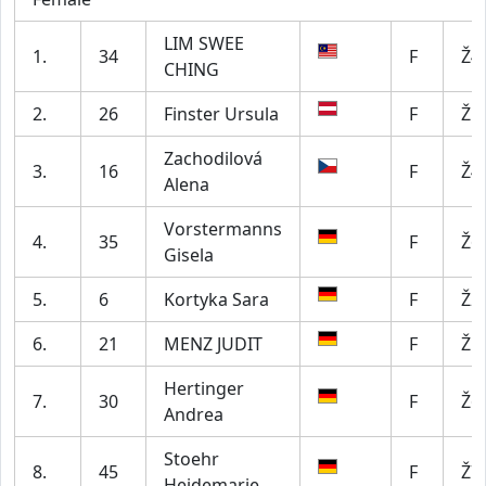
LIM SWEE
1.
34
F
Ž4
CHING
2.
26
Finster Ursula
F
Ž5
Zachodilová
3.
16
F
Ž4
Alena
Vorstermanns
4.
35
F
Ž6
Gisela
5.
6
Kortyka Sara
F
Ž2
6.
21
MENZ JUDIT
F
Ž5
Hertinger
7.
30
F
Ž6
Andrea
Stoehr
8.
45
F
Ž7
Heidemarie