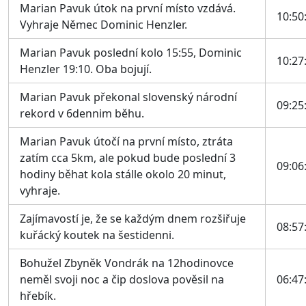
Marian Pavuk útok na první místo vzdává.
10:50
Vyhraje Němec Dominic Henzler.
Marian Pavuk poslední kolo 15:55, Dominic
10:27
Henzler 19:10. Oba bojují.
Marian Pavuk překonal slovenský národní
09:25
rekord v 6dennim běhu.
Marian Pavuk útočí na první místo, ztráta
zatím cca 5km, ale pokud bude poslední 3
09:06
hodiny běhat kola stálle okolo 20 minut,
vyhraje.
Zajímavostí je, že se každým dnem rozšiřuje
08:57
kuřácký koutek na šestidenni.
Bohužel Zbyněk Vondrák na 12hodinovce
neměl svoji noc a čip doslova pověsil na
06:47
hřebík.