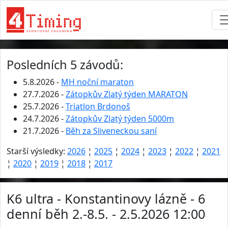
Posledních 5 závodů:
5.8.2026 -
MH noční maraton
27.7.2026 -
Zátopkův Zlatý týden MARATON
25.7.2026 -
Triatlon Brdonoš
24.7.2026 -
Zátopkův Zlatý týden 5000m
21.7.2026 -
Běh za Sliveneckou saní
Starší výsledky:
2026
¦
2025
¦
2024
¦
2023
¦
2022
¦
2021
¦
2020
¦
2019
¦
2018
¦
2017
K6 ultra - Konstantinovy lázně - 6
denní běh 2.-8.5. - 2.5.2026 12:00