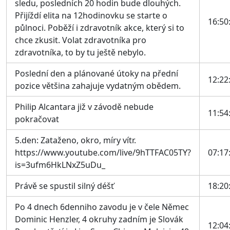
sledu, posledních 20 hodin bude dlouhých.
Přijíždí elita na 12hodinovku se starte o
16:50
půlnoci. Poběží i zdravotník akce, který si to
chce zkusit. Volat zdravotníka pro
zdravotníka, to by tu ještě nebylo.
Poslední den a plánované útoky na přední
12:22
pozice většina zahajuje vydatným obědem.
Philip Alcantara již v závodě nebude
11:54
pokračovat
5.den: Zataženo, okro, míry vítr.
https://www.youtube.com/live/9hTTFAC05TY?
07:17
is=3ufm6HkLNxZ5uDu_
Právě se spustil silný déšť
18:20
Po 4 dnech 6denniho zavodu je v čele Němec
Dominic Henzler, 4 okruhy zadním je Slovák
12:04