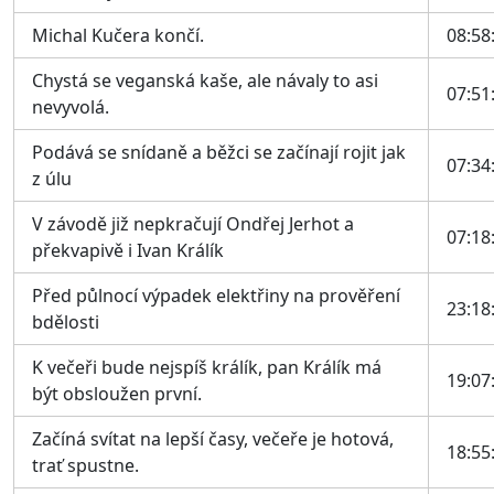
Michal Kučera končí.
08:58
Chystá se veganská kaše, ale návaly to asi
07:51
nevyvolá.
Podává se snídaně a běžci se začínají rojit jak
07:34
z úlu
V závodě již nepkračují Ondřej Jerhot a
07:18
překvapivě i Ivan Králík
Před půlnocí výpadek elektřiny na prověření
23:18
bdělosti
K večeři bude nejspíš králík, pan Králík má
19:07
být obsloužen první.
Začíná svítat na lepší časy, večeře je hotová,
18:55
trať spustne.