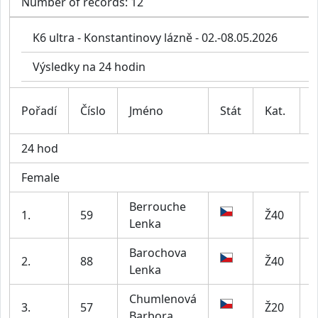
Number of records: 12
K6 ultra - Konstantinovy lázně - 02.-08.05.2026
Výsledky na 24 hodin
Pořadí
Číslo
Jméno
Stát
Kat.
C
24 hod
Female
Berrouche
1.
59
Ž40
U
Lenka
Barochova
2.
88
Ž40
L
Lenka
Chumlenová
A
3.
57
Ž20
Barbora
B