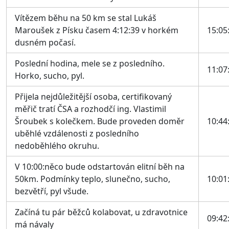
Vítězem běhu na 50 km se stal Lukáš
Maroušek z Písku časem 4:12:39 v horkém
15:05
dusném počasí.
Poslední hodina, mele se z posledního.
11:07
Horko, sucho, pyl.
Přijela nejdůležitější osoba, certifikovaný
měřič tratí ČSA a rozhodčí ing. Vlastimil
Šroubek s kolečkem. Bude proveden doměr
10:44
uběhlé vzdálenosti z posledního
nedoběhlého okruhu.
V 10:00:něco bude odstartován elitní běh na
50km. Podmínky teplo, slunečno, sucho,
10:01
bezvětří, pyl všude.
Začíná tu pár běžců kolabovat, u zdravotnice
09:42
má návaly