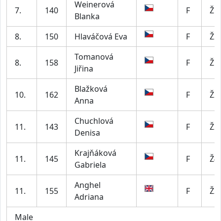
Weinerová
7.
140
F
Ž5
Blanka
8.
150
Hlaváčová Eva
F
Ž2
Tomanová
8.
158
F
Ž5
Jiřina
Blažková
10.
162
F
Ž2
Anna
Chuchlová
11.
143
F
Ž2
Denisa
Krajňáková
11.
145
F
Ž4
Gabriela
Anghel
11.
155
F
Ž2
Adriana
Male