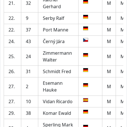
21.
32
M
M6
Gerhard
22.
9
Serby Ralf
M
M6
22.
37
Port Manne
M
M6
24.
43
Černý Jára
M
M4
Zimmermann
25.
24
M
M7
Walter
26.
31
Schmidt Fred
M
M5
Esemann
27.
2
M
M6
Hauke
27.
10
Vidan Ricardo
M
M7
29.
38
Komar Ewald
M
M7
Sperling Mark