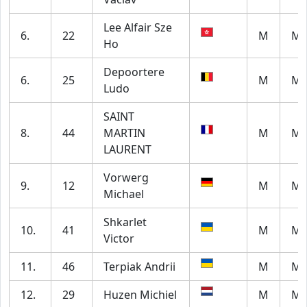
Lee Alfair Sze
6.
22
M
M5
Ho
Depoortere
6.
25
M
M6
Ludo
SAINT
8.
44
MARTIN
M
M6
LAURENT
Vorwerg
9.
12
M
M6
Michael
Shkarlet
10.
41
M
M6
Victor
11.
46
Terpiak Andrii
M
M6
12.
29
Huzen Michiel
M
M5