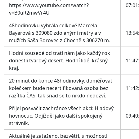
https://www.youtube.com/watch?
07:01
v=B0uR2mwVr4U
48hodinovku vyhrála celkově Marcela
Bayerová s 309080 zdolanými metry a v
13:54
mužích Saša Borovec z Chocně s 306270 m.
Hodní sousedé od trati nám jako každý rok
donestli tvarový desert. Hodní lidé, krásný
11:47
kraj.
20 minut do konce 48hodinovky, doměřovat
kolečkem bude necertifikovaná osoba bez
11:42
razítka ČAS, tak snad se to nikdo nedozví.
Přijel posvačit zachránce všech akcí: Hladový
hovnocuc. Odjížděl jako další spokojený
09:40
strávník.
Aktuálně je zataženo, bezvětří, s možností