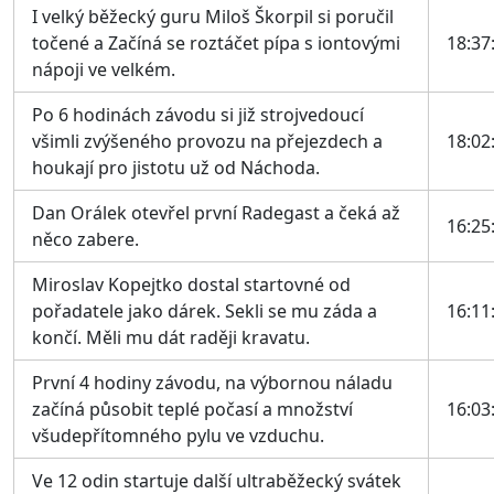
I velký běžecký guru Miloš Škorpil si poručil
točené a Začíná se roztáčet pípa s iontovými
18:37
nápoji ve velkém.
Po 6 hodinách závodu si již strojvedoucí
všimli zvýšeného provozu na přejezdech a
18:02
houkají pro jistotu už od Náchoda.
Dan Orálek otevřel první Radegast a čeká až
16:25
něco zabere.
Miroslav Kopejtko dostal startovné od
pořadatele jako dárek. Sekli se mu záda a
16:11
končí. Měli mu dát raději kravatu.
První 4 hodiny závodu, na výbornou náladu
začíná působit teplé počasí a množství
16:03
všudepřítomného pylu ve vzduchu.
Ve 12 odin startuje další ultraběžecký svátek