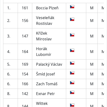
1.
161
Boccia Plzeň
M
M4
Veseleňák
2.
156
M
M5
Rostislav
Křížek
3.
147
M
M4
Miroslav
Horák
4.
164
M
M5
Lubomír
5.
169
Palacký Václav
M
M4
6.
154
Šmíd Josef
M
M5
6.
166
Zach Tomáš
M
M4
8.
142
Exnar Petr
M
M5
Wíttek
8.
144
M
M5