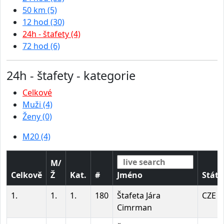
50 km (5)
12 hod (30)
24h - štafety (4)
72 hod (6)
24h - štafety - kategorie
Celkové
Muži (4)
Ženy (0)
M20 (4)
M/
Celkově
Ž
Kat.
#
Jméno
Stát
1.
1.
1.
180
Štafeta Jára
CZE
Cimrman