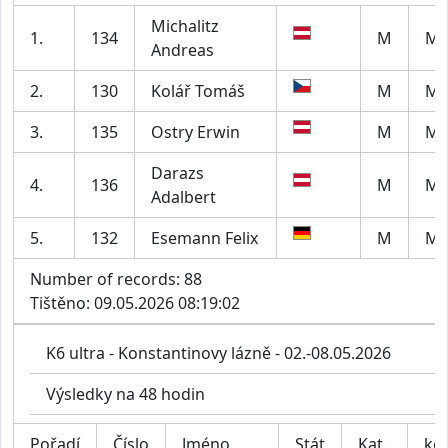
Michalitz
1.
134
M
M5
Andreas
2.
130
Kolář Tomáš
M
M4
3.
135
Ostry Erwin
M
M6
Darazs
4.
136
M
M7
Adalbert
5.
132
Esemann Felix
M
M2
Number of records: 88
Tištěno: 09.05.2026 08:19:02
K6 ultra - Konstantinovy lázně - 02.-08.05.2026
Výsledky na 48 hodin
Pořadí
Číslo
Jméno
Stát
Kat.
kol