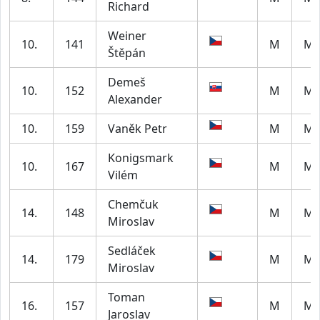
Richard
Weiner
10.
141
M
M4
Štěpán
Demeš
10.
152
M
M2
Alexander
10.
159
Vaněk Petr
M
M6
Konigsmark
10.
167
M
M4
Vilém
Chemčuk
14.
148
M
M4
Miroslav
Sedláček
14.
179
M
M2
Miroslav
Toman
16.
157
M
M5
Jaroslav