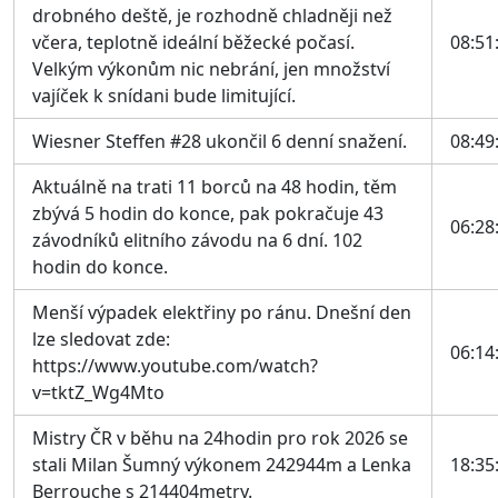
drobného deště, je rozhodně chladněji než
včera, teplotně ideální běžecké počasí.
08:51
Velkým výkonům nic nebrání, jen množství
vajíček k snídani bude limitující.
Wiesner Steffen #28 ukončil 6 denní snažení.
08:49
Aktuálně na trati 11 borců na 48 hodin, těm
zbývá 5 hodin do konce, pak pokračuje 43
06:28
závodníků elitního závodu na 6 dní. 102
hodin do konce.
Menší výpadek elektřiny po ránu. Dnešní den
lze sledovat zde:
06:14
https://www.youtube.com/watch?
v=tktZ_Wg4Mto
Mistry ČR v běhu na 24hodin pro rok 2026 se
stali Milan Šumný výkonem 242944m a Lenka
18:35
Berrouche s 214404metry.