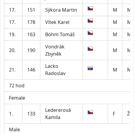
17.
151
Sýkora Martin
M
M5
17.
178
Vítek Karel
M
M4
19.
163
Böhm Tomáš
M
M6
Vondrák
20.
190
M
M5
Zbyněk
Lacko
21.
146
M
M2
Radoslav
72 hod
Female
Ledererová
1.
133
F
Ž5
Kamila
Male