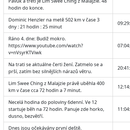
Pavuk a třetí je Lim Swee Ching z Malajzie. 48
hodin do konce.
Dominic Henzler na metě 502 km v čase 3
09:29
dny : 21 hodin : 25 minut
Ráno 4. dne: Budiž mokro.
https://www.youtube.com/watch?
07:04
v=nVsyrKTViwk
Na trati se aktuálne čerti žení. Zatmelo se a
20:41
prší, zatím bez silnějších nárazů větru.
Lim Swee Ching z Malajzie právě uběhla 400
12:14
km v čase cca 72 hodin a 7 minut.
Necelá hodina do poloviny 6denní. Ve 12
startuje běh na 72 hodin. Panuje zde horko,
11:04
dusno, bezvětří.
Dnes jsou očekávány první deště.