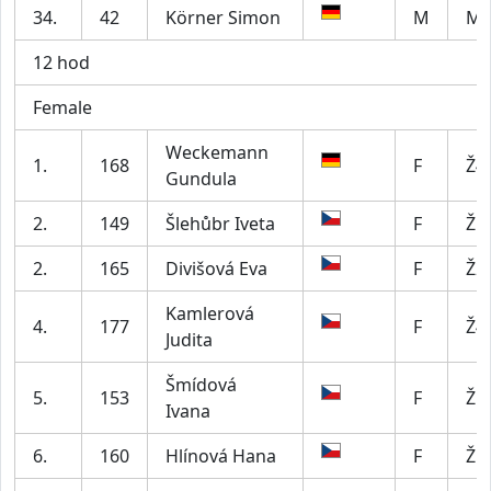
34.
42
Körner Simon
M
M4
12 hod
Female
Weckemann
1.
168
F
Ž4
Gundula
2.
149
Šlehůbr Iveta
F
Ž5
2.
165
Divišová Eva
F
Ž2
Kamlerová
4.
177
F
Ž4
Judita
Šmídová
5.
153
F
Ž5
Ivana
6.
160
Hlínová Hana
F
Ž5