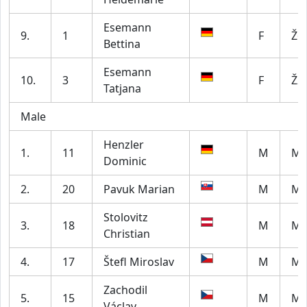
Esemann
9.
1
F
Ž6
Bettina
Esemann
10.
3
F
Ž2
Tatjana
Male
Henzler
1.
11
M
M2
Dominic
2.
20
Pavuk Marian
M
M5
Stolovitz
3.
18
M
M6
Christian
4.
17
Štefl Miroslav
M
M5
Zachodil
5.
15
M
M6
Václav