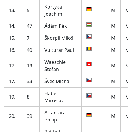
Kortyka
13.
5
M
M7
Joachim
14.
47
Ádám Pék
M
M5
15.
7
Škorpil Miloš
M
M7
16.
40
Vulturar Paul
M
M2
Waeschle
17.
19
M
M5
Stefan
17.
33
Švec Michal
M
M2
Habel
19.
8
M
M5
Miroslav
Alcantara
20.
39
M
M4
Philip
Raithel