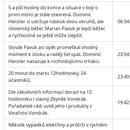
5 a půl hodiny do konce a situace v boji o
první místo je stále otevrená. Dominic
Henzler si udržuje náskok dvou okruhů, ale
06:34
slovenský běžec Marian Pavuk je lepší běžec
a rychlostně se ještě může zlepšit.
Slovák Pavuk asi opět promeškal vhodný
moment k útoku a raději šel spát. Dominic
23:54
Henzler nasazuje k rozhodujícímu trháku.
20 minut do startu 12hodinovky, 24
23:40
účastníků.
Dle zákulisních informací dorazí na 12
hodinovku i slavný Zbyněk Vondrák.
19:42
Pořadatelé rádi uvidí jeho i produkty z
Vinařstvi Vondrák.
Několik vypadků elektřiny a průtrži v rychlém