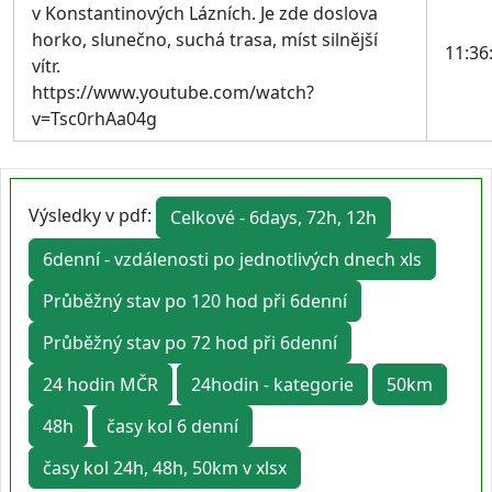
v Konstantinových Lázních. Je zde doslova
horko, slunečno, suchá trasa, míst silnější
11:36
vítr.
https://www.youtube.com/watch?
v=Tsc0rhAa04g
Výsledky v pdf:
Celkové - 6days, 72h, 12h
6denní - vzdálenosti po jednotlivých dnech xls
Průběžný stav po 120 hod při 6denní
Průběžný stav po 72 hod při 6denní
24 hodin MČR
24hodin - kategorie
50km
48h
časy kol 6 denní
časy kol 24h, 48h, 50km v xlsx