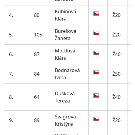
Kubínová
4.
80
Ž20
S
Klára
Burešová
5.
105
Ž20
Žaneta
Mottlová
6.
87
Ž40
L
Klára
Bodnarová
M
7.
84
Ž50
Iveta
K
A
Dušková
8.
64
Ž40
K
Tereza
Švagrová
9.
89
Ž20
Kristýna