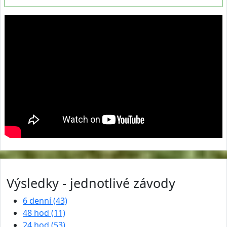
Výsledky - jednotlivé závody
6 denní (43)
48 hod (11)
24 hod (53)