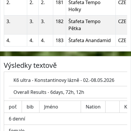
2.
2.
2.
181
Štafeta Tempo
CZE
Holky
3.
3.
3.
182
Štafeta Tempo
CZE
Pětka
4.
4.
4.
183
Štafeta Anandamid
CZE
Výsledky textově
K6 ultra - Konstantinovy lázně - 02.-08.05.2026
Overall Results - 6days, 72h, 12h
poř.
bib
Jméno
Nation
Kat
6 denní
Female