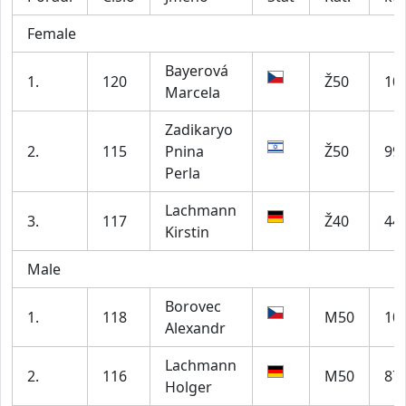
Female
Bayerová
1.
120
Ž50
10
Marcela
Zadikaryo
2.
115
Pnina
Ž50
99
Perla
Lachmann
3.
117
Ž40
44
Kirstin
Male
Borovec
1.
118
M50
10
Alexandr
Lachmann
2.
116
M50
87
Holger