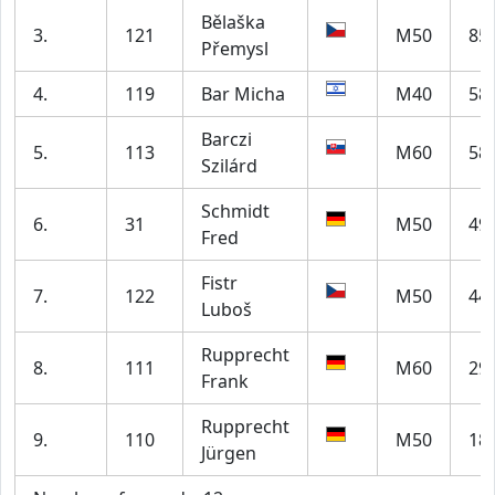
Bělaška
3.
121
M50
85
Přemysl
4.
119
Bar Micha
M40
58
Barczi
5.
113
M60
58
Szilárd
Schmidt
6.
31
M50
49
Fred
Fistr
7.
122
M50
44
Luboš
Rupprecht
8.
111
M60
29
Frank
Rupprecht
9.
110
M50
18
Jürgen