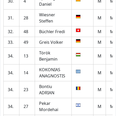
30.
4
M
M2
Daniel
Wiesner
31.
28
M
M4
Steffen
32.
48
Büchler Fredi
M
M6
33.
49
Greis Volker
M
M5
Török
34.
13
M
M2
Benjamin
KOKONIAS
34.
14
M
M7
ANAGNOSTIS
Bontiu
34.
23
M
M2
ADRIAN
Pekar
34.
27
M
M6
Mordehai