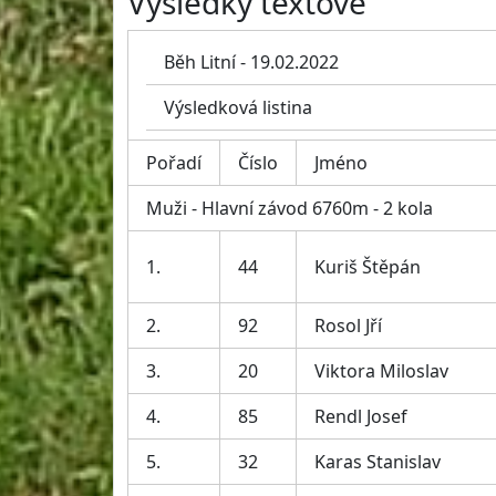
Výsledky textově
Běh Litní - 19.02.2022
Výsledková listina
Pořadí
Číslo
Jméno
Muži - Hlavní závod 6760m - 2 kola
1.
44
Kuriš Štěpán
2.
92
Rosol Jří
3.
20
Viktora Miloslav
4.
85
Rendl Josef
5.
32
Karas Stanislav