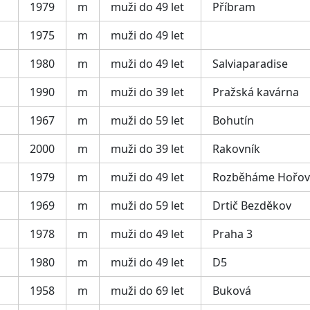
1979
m
muži do 49 let
Příbram
1975
m
muži do 49 let
1980
m
muži do 49 let
Salviaparadise
1990
m
muži do 39 let
Pražská kavárna
1967
m
muži do 59 let
Bohutín
2000
m
muži do 39 let
Rakovník
1979
m
muži do 49 let
Rozběháme Hořov
1969
m
muži do 59 let
Drtič Bezděkov
1978
m
muži do 49 let
Praha 3
1980
m
muži do 49 let
D5
1958
m
muži do 69 let
Buková