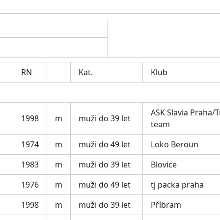
RN
Kat.
Klub
ASK Slavia Praha/T
1998
m
muži do 39 let
team
1974
m
muži do 49 let
Loko Beroun
1983
m
muži do 39 let
Blovice
1976
m
muži do 49 let
tj packa praha
1998
m
muži do 39 let
Příbram