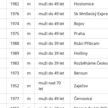
1982
m
muži do 49 let
Hostomice
1976
m
muži do 49 let
Sk Mníšecký Expre
1974
m
muži do 49 let
Bojov
1975
m
muži do 49 let
Praha
1988
m
muži do 39 let
Rsáci Příbram
1989
m
muži do 39 let
Holšiny
1983
m
muži do 39 let
Rozběháme Česko
1973
m
muži do 49 let
Beroun
muži nad 70
1952
m
Zaječov
let
1977
m
muži do 49 let
Černovice