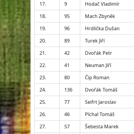
17.
9
Hodač Vladimír
18.
95
Mach Zbyněk
19.
96
Hrdlička Dušan
20.
89
Turek Jiří
21.
42
Dvořák Petr
22.
41
Neuman Jiří
23.
80
Čip Roman
24.
136
Dvořák Tomáš
25.
77
Seifrt Jaroslav
26.
46
Píchal Tomáš
27.
57
Šebesta Marek