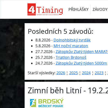
PŘIHLÁŠKY
ZÁVODY
Posledních 5 závodů:
8.8.2026 -
Dolnohbitský tvrďák
5.8.2026 -
MH noční maraton
27.7.2026 -
Zátopkův Zlatý týden MARA
25.7.2026 -
Triatlon Brdonoš
24.7.2026 -
Zátopkův Zlatý týden 5000m
Starší výsledky:
2026
¦
2025
¦
2024
¦
2023
¦
Zimní běh Litní - 19.2