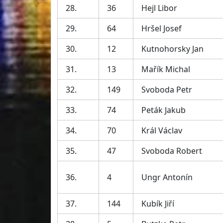
28.
36
Hejl Libor
29.
64
Hršel Josef
30.
12
Kutnohorsky Jan
31.
13
Mařík Michal
32.
149
Svoboda Petr
33.
74
Peták Jakub
34.
70
Král Václav
35.
47
Svoboda Robert
36.
4
Ungr Antonín
37.
144
Kubík Jiří