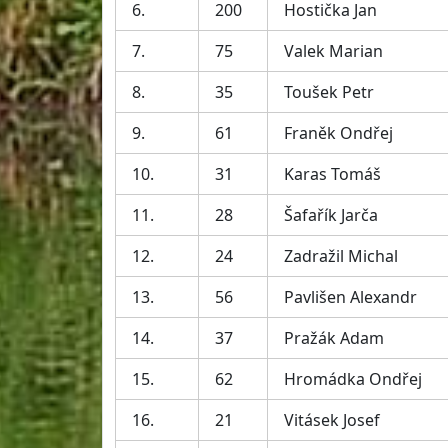
6.
200
Hostička Jan
7.
75
Valek Marian
8.
35
Toušek Petr
9.
61
Franěk Ondřej
10.
31
Karas Tomáš
11.
28
Šafařík Jarča
12.
24
Zadražil Michal
13.
56
Pavlišen Alexandr
14.
37
Pražák Adam
15.
62
Hromádka Ondřej
16.
21
Vitásek Josef