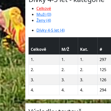
Celkové
Muži (0)
Ženy (4)
Dívky 4-5 let (4)
Celkově
M/Ž
Kat.
#
1.
1.
1.
297
2.
2.
2.
125
3.
3.
3.
126
4.
4.
4.
294