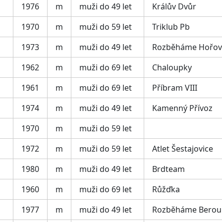
1976
m
muži do 49 let
Králův Dvůr
1970
m
muži do 59 let
Triklub Pb
1973
m
muži do 49 let
Rozběháme Hořov
1962
m
muži do 69 let
Chaloupky
1961
m
muži do 69 let
Příbram VIII
1974
m
muži do 49 let
Kamenný Přívoz
1970
m
muži do 59 let
1972
m
muži do 59 let
Atlet Šestajovice
1980
m
muži do 49 let
Brdteam
1960
m
muži do 69 let
Růžďka
1977
m
muži do 49 let
Rozběháme Berou