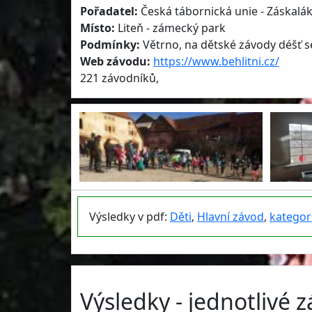
Pořadatel:
Česká tábornická unie - Záskalák 
Místo:
Liteň - zámecký park
Podmínky:
Větrno, na dětské závody déšť s
Web závodu:
https://www.behlitni.cz/
221 závodníků,
Výsledky v pdf:
Děti
,
Hlavní závod
,
kategor
Výsledky - jednotlivé 