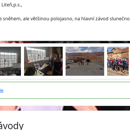
Liteň,p.s.,
e sněhem, ale většinou polojasno, na hlavní závod slunečno
ie
závody