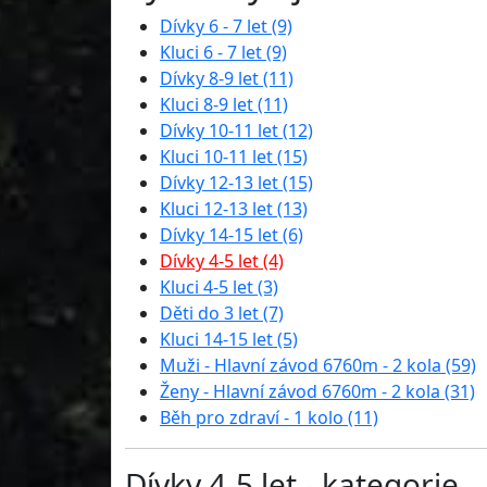
Dívky 6 - 7 let (9)
Kluci 6 - 7 let (9)
Dívky 8-9 let (11)
Kluci 8-9 let (11)
Dívky 10-11 let (12)
Kluci 10-11 let (15)
Dívky 12-13 let (15)
Kluci 12-13 let (13)
Dívky 14-15 let (6)
Dívky 4-5 let (4)
Kluci 4-5 let (3)
Děti do 3 let (7)
Kluci 14-15 let (5)
Muži - Hlavní závod 6760m - 2 kola (59)
Ženy - Hlavní závod 6760m - 2 kola (31)
Běh pro zdraví - 1 kolo (11)
Dívky 4-5 let - kategorie