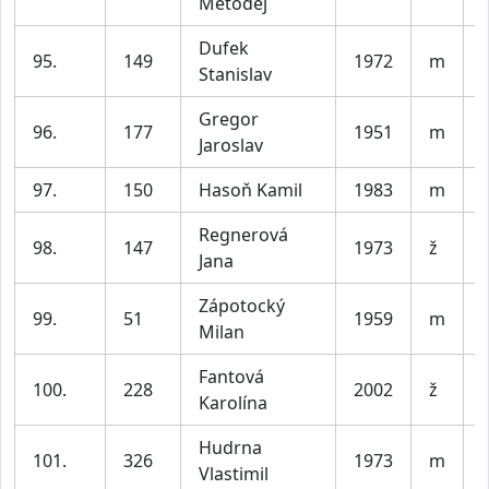
Metoděj
Dufek
95.
149
1972
m
Stanislav
Gregor
96.
177
1951
m
Jaroslav
97.
150
Hasoň Kamil
1983
m
V
Regnerová
98.
147
1973
ž
Jana
Zápotocký
99.
51
1959
m
Milan
Fantová
100.
228
2002
ž
Karolína
Hudrna
101.
326
1973
m
Vlastimil