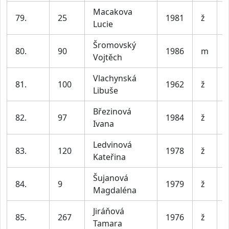
Macakova
79.
25
1981
ž
Lucie
Šromovský
80.
90
1986
m
V
Vojtěch
Vlachynská
81.
100
1962
ž
Libuše
Březinová
82.
97
1984
ž
Ivana
Ledvinová
83.
120
1978
ž
Kateřina
Šujanová
84.
9
1979
ž
Magdaléna
Jiráňová
85.
267
1976
ž
Tamara