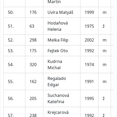
Martin
50.
176
Uvíra Matyáš
1999
m
V
Hodaňová
51.
63
1975
ž
Helena
52.
298
Melka Filip
2002
m
V
53.
175
Fejtek Oto
1992
m
V
Kudrna
54.
320
1974
m
Michal
Regalado
55.
162
1991
m
V
Edgar
Suchanová
56.
205
1995
ž
Kateřina
Krejcarová
57.
238
1992
ž