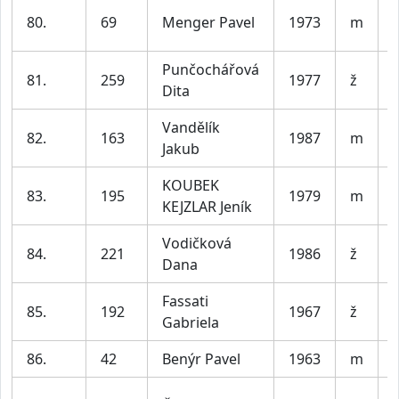
80.
69
Menger Pavel
1973
m
Punčochářová
81.
259
1977
ž
Dita
Vandělík
82.
163
1987
m
V
Jakub
KOUBEK
83.
195
1979
m
KEJZLAR Jeník
Vodičková
84.
221
1986
ž
Dana
Fassati
85.
192
1967
ž
Gabriela
86.
42
Benýr Pavel
1963
m