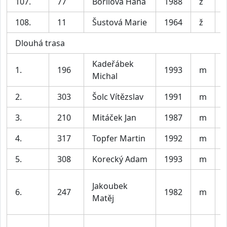
107.
77
Bořilová Hana
1988
ž
108.
11
Šustová Marie
1964
ž
Dlouhá trasa
Kadeřábek
1.
196
1993
m
V
Michal
2.
303
Šolc Vítězslav
1991
m
V
3.
210
Mitáček Jan
1987
m
V
4.
317
Topfer Martin
1992
m
V
5.
308
Korecký Adam
1993
m
V
Jakoubek
6.
247
1982
m
Matěj