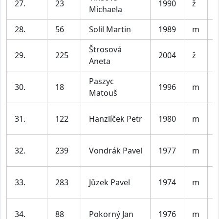
27.
23
1990
ž
Michaela
28.
56
Solil Martin
1989
m
V
Štrosová
29.
225
2004
ž
Aneta
Paszyc
30.
18
1996
m
V
Matouš
31.
122
Hanzlíček Petr
1980
m
32.
239
Vondrák Pavel
1977
m
33.
283
Jůzek Pavel
1974
m
34.
88
Pokorný Jan
1976
m