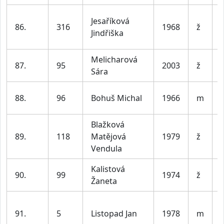
Jesaříková
86.
316
1968
ž
Jindřiška
Melicharová
87.
95
2003
ž
Sára
88.
96
Bohuš Michal
1966
m
Blažková
89.
118
Matějová
1979
ž
Vendula
Kalistová
90.
99
1974
ž
Žaneta
91.
5
Listopad Jan
1978
m