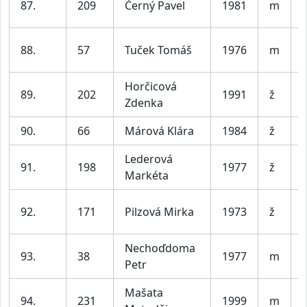
87.
209
Černý Pavel
1981
m
88.
57
Tuček Tomáš
1976
m
Horčicová
89.
202
1991
ž
Zdenka
90.
66
Márová Klára
1984
ž
Lederová
91.
198
1977
ž
Markéta
92.
171
Pilzová Mirka
1973
ž
Nechoďdoma
93.
38
1977
m
Petr
Mašata
94.
231
1999
m
V