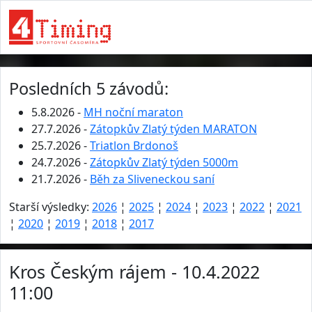
Posledních 5 závodů:
5.8.2026 -
MH noční maraton
27.7.2026 -
Zátopkův Zlatý týden MARATON
25.7.2026 -
Triatlon Brdonoš
24.7.2026 -
Zátopkův Zlatý týden 5000m
21.7.2026 -
Běh za Sliveneckou saní
Starší výsledky:
2026
¦
2025
¦
2024
¦
2023
¦
2022
¦
2021
¦
2020
¦
2019
¦
2018
¦
2017
Kros Českým rájem - 10.4.2022
11:00