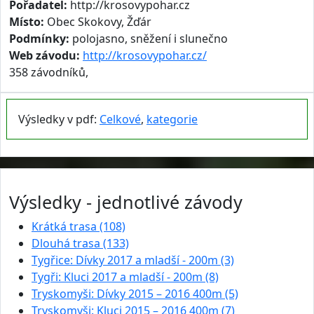
Pořadatel:
http://krosovypohar.cz
Místo:
Obec Skokovy, Žďár
Podmínky:
polojasno, sněžení i slunečno
Web závodu:
http://krosovypohar.cz/
358 závodníků,
Výsledky v pdf:
Celkové
,
kategorie
Výsledky - jednotlivé závody
Krátká trasa (108)
Dlouhá trasa (133)
Tygřice: Dívky 2017 a mladší - 200m (3)
Tygři: Kluci 2017 a mladší - 200m (8)
Tryskomyši: Dívky 2015 – 2016 400m (5)
Tryskomyši: Kluci 2015 – 2016 400m (7)