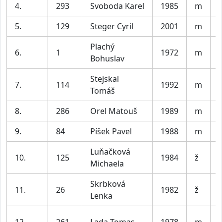
4.
293
Svoboda Karel
1985
m
V
5.
129
Steger Cyril
2001
m
V
Plachý
6.
1
1972
m
Bohuslav
Stejskal
7.
114
1992
m
V
Tomáš
8.
286
Orel Matouš
1989
m
V
9.
84
Píšek Pavel
1988
m
V
Luňačková
10.
125
1984
ž
Michaela
Skrbková
11.
26
1982
ž
Lenka