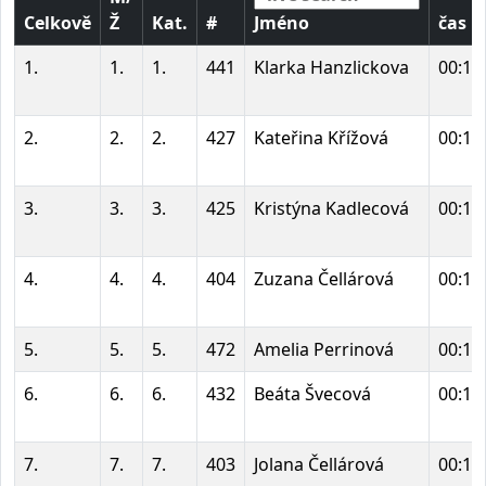
Celkově
Ž
Kat.
#
Jméno
čas
1.
1.
1.
441
Klarka Hanzlickova
00:14
2.
2.
2.
427
Kateřina Křížová
00:14
3.
3.
3.
425
Kristýna Kadlecová
00:15
4.
4.
4.
404
Zuzana Čellárová
00:15
5.
5.
5.
472
Amelia Perrinová
00:15
6.
6.
6.
432
Beáta Švecová
00:16
7.
7.
7.
403
Jolana Čellárová
00:17