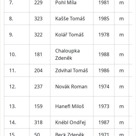
7.
229
Pohl Míla
1981
m
8.
323
Kašše Tomáš
1985
m
V
9.
322
Kolář Tomáš
1978
m
Chaloupka
10.
181
1988
m
V
Zdeněk
11.
204
Zdvihal Tomáš
1986
m
V
12.
237
Novák Roman
1974
m
13.
159
Hanefl Miloš
1973
m
14.
318
Knébl Ondřej
1987
m
V
15.
50
Beck Zdeněk
1971
m