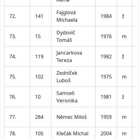
Fajglová
72.
141
1984
ž
Michaela
Dydovič
73.
15
1976
m
Tomáš
Jancarkova
74.
119
1982
ž
Tereza
Zedníček
75.
102
1975
m
Luboš
Samseli
76.
10
1981
ž
Veronika
77.
284
Němec Miloš
1959
m
78.
105
Klečák Michal
2004
m
V