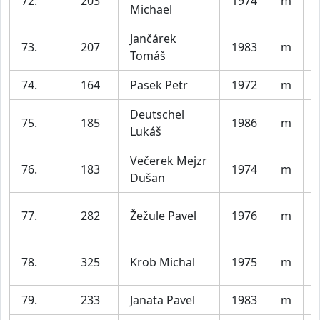
72.
203
1974
m
Michael
Jančárek
73.
207
1983
m
V
Tomáš
74.
164
Pasek Petr
1972
m
Deutschel
75.
185
1986
m
V
Lukáš
Večerek Mejzr
76.
183
1974
m
Dušan
77.
282
Žežule Pavel
1976
m
78.
325
Krob Michal
1975
m
79.
233
Janata Pavel
1983
m
V