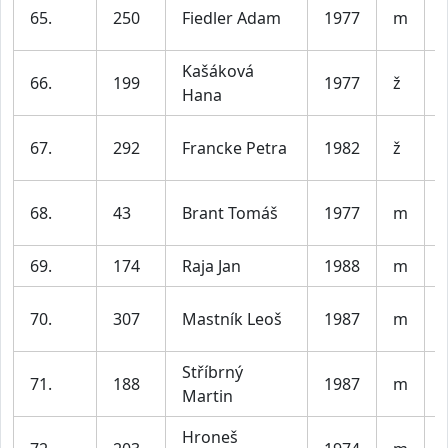
65.
250
Fiedler Adam
1977
m
Kašáková
66.
199
1977
ž
Hana
67.
292
Francke Petra
1982
ž
68.
43
Brant Tomáš
1977
m
69.
174
Raja Jan
1988
m
V
70.
307
Mastník Leoš
1987
m
V
Stříbrný
71.
188
1987
m
V
Martin
Hroneš