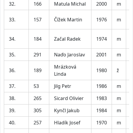
32.
166
Matula Michal
2000
m
V
33.
157
Čížek Martin
1976
m
34.
184
Začal Radek
1974
m
35.
291
Naďo Jaroslav
2001
m
V
Mrázková
36.
189
1980
ž
Linda
37.
53
Jilg Petr
1986
m
V
38.
265
Sicard Olivier
1983
m
V
39.
305
Kynčl Jakub
1984
m
V
40.
257
Hladík Josef
1970
m