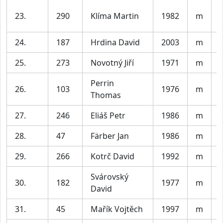
23.
290
Klíma Martin
1982
m
24.
187
Hrdina David
2003
m
V
25.
273
Novotný Jiří
1971
m
Perrin
26.
103
1976
m
Thomas
27.
246
Eliáš Petr
1986
m
V
28.
47
Färber Jan
1986
m
V
29.
266
Kotrč David
1992
m
V
Svárovský
30.
182
1977
m
David
31.
45
Mařík Vojtěch
1997
m
V