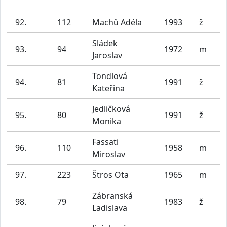
92.
112
Machů Adéla
1993
ž
Sládek
93.
94
1972
m
Jaroslav
Tondlová
94.
81
1991
ž
Kateřina
Jedličková
95.
80
1991
ž
Monika
Fassati
96.
110
1958
m
Miroslav
97.
223
Štros Ota
1965
m
Zábranská
98.
79
1983
ž
Ladislava