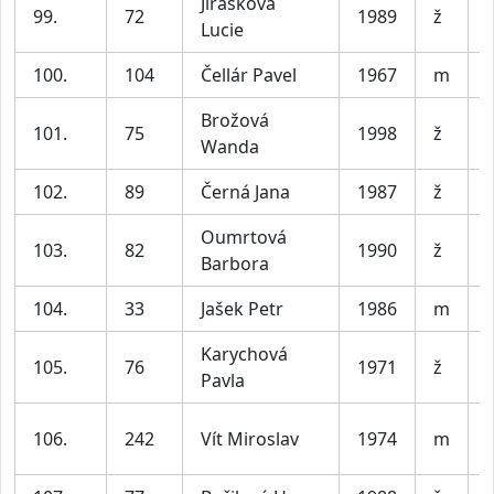
Jirásková
99.
72
1989
ž
Lucie
100.
104
Čellár Pavel
1967
m
Brožová
101.
75
1998
ž
Wanda
102.
89
Černá Jana
1987
ž
Oumrtová
103.
82
1990
ž
Barbora
104.
33
Jašek Petr
1986
m
V
Karychová
105.
76
1971
ž
Pavla
106.
242
Vít Miroslav
1974
m