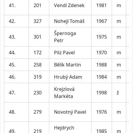
41.
201
Vendl Zdenek
1981
m
42.
327
Nohejl Tomáš
1967
m
Špernoga
43.
301
1975
m
Petr
44.
172
Pilz Pavel
1970
m
45.
258
Bělík Martin
1988
m
V
46.
319
Hrubý Adam
1984
m
V
Krejzlová
47.
230
1998
ž
Markéta
48.
279
Novotný Pavel
1976
m
Hejdrych
49.
219
1985
m
V