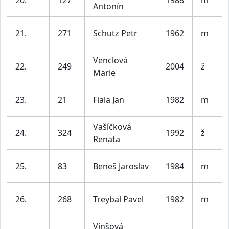
20.
127
1988
m
V
Antonín
21.
271
Schutz Petr
1962
m
Venclová
22.
249
2004
ž
Marie
23.
21
Fiala Jan
1982
m
Vašíčková
24.
324
1992
ž
Renata
25.
83
Beneš Jaroslav
1984
m
V
26.
268
Treybal Pavel
1982
m
Vinšová