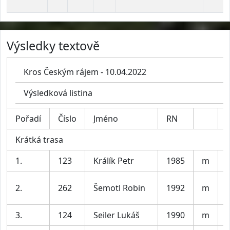
Výsledky textově
Kros Českým rájem - 10.04.2022
Výsledková listina
Pořadí
Číslo
Jméno
RN
Krátká trasa
1.
123
Králík Petr
1985
m
V
2.
262
Šemotl Robin
1992
m
V
3.
124
Seiler Lukáš
1990
m
V