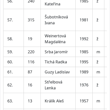
56.
240
1985
ž
Kateřina
Šubotníková
57.
315
1981
ž
Ivana
Weinertová
58.
19
1992
ž
Magdaléna
59.
220
Srba Jaromír
1985
m
V
60.
116
Tichá Radka
1995
ž
61.
87
Guzy Ladislav
1989
m
V
Střelbová
62.
16
1976
ž
Lenka
63.
13
Králík Aleš
1957
m