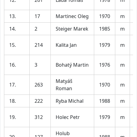
12.
261
Lada Tomas
1978
m
13.
17
Martinec Oleg
1970
m
14.
2
Steiger Marek
1985
m
V
15.
214
Kalita Jan
1979
m
16.
3
Bohatý Martin
1976
m
Matyáš
17.
263
1970
m
Roman
18.
222
Ryba Michal
1988
m
V
19.
312
Holec Petr
1979
m
Holub