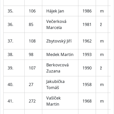
35.
106
Hájek Jan
1986
m
V
Večerková
36.
85
1981
ž
Marcela
37.
108
Zbytovský Jiří
1962
m
38.
98
Medek Martin
1993
m
V
Berkovcová
39.
107
1990
ž
Zuzana
Jakubička
40.
27
1958
m
Tomáš
Vašíček
41.
272
1968
m
Martin