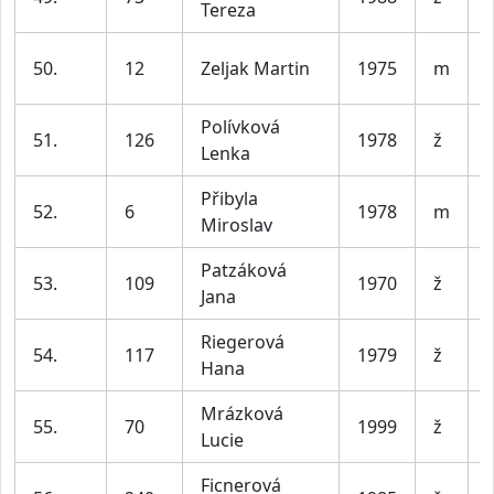
Tereza
50.
12
Zeljak Martin
1975
m
Polívková
51.
126
1978
ž
Lenka
Přibyla
52.
6
1978
m
Miroslav
Patzáková
53.
109
1970
ž
Jana
Riegerová
54.
117
1979
ž
Hana
Mrázková
55.
70
1999
ž
Lucie
Ficnerová