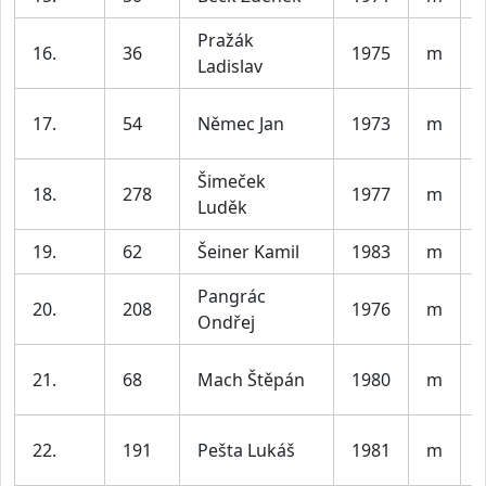
Pražák
16.
36
1975
m
Ladislav
17.
54
Němec Jan
1973
m
Šimeček
18.
278
1977
m
Luděk
19.
62
Šeiner Kamil
1983
m
V
Pangrác
20.
208
1976
m
Ondřej
21.
68
Mach Štěpán
1980
m
22.
191
Pešta Lukáš
1981
m