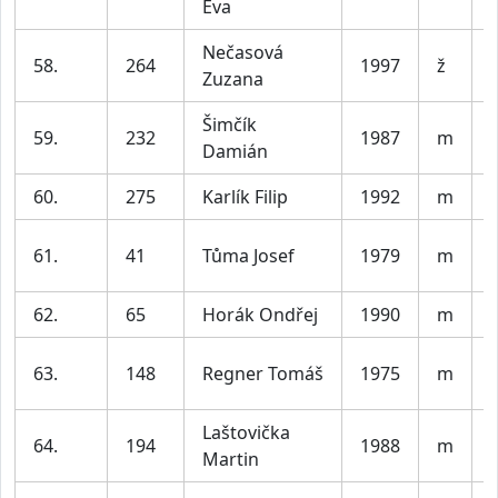
Eva
Nečasová
58.
264
1997
ž
Zuzana
Šimčík
59.
232
1987
m
V
Damián
60.
275
Karlík Filip
1992
m
V
61.
41
Tůma Josef
1979
m
62.
65
Horák Ondřej
1990
m
V
63.
148
Regner Tomáš
1975
m
Laštovička
64.
194
1988
m
V
Martin