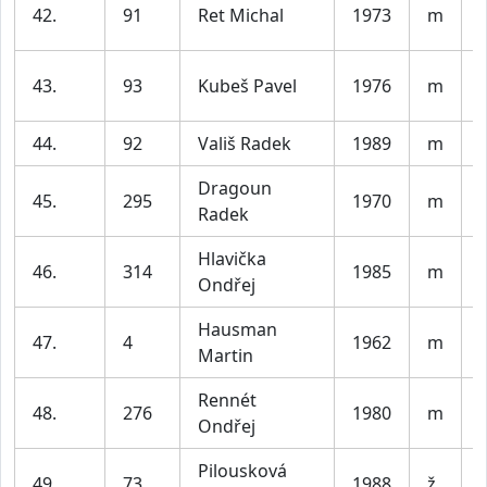
42.
91
Ret Michal
1973
m
43.
93
Kubeš Pavel
1976
m
44.
92
Vališ Radek
1989
m
V
Dragoun
45.
295
1970
m
Radek
Hlavička
46.
314
1985
m
V
Ondřej
Hausman
47.
4
1962
m
Martin
Rennét
48.
276
1980
m
Ondřej
Pilousková
49.
73
1988
ž