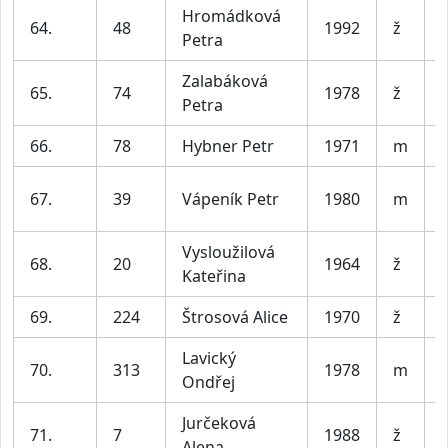
Hromádková
64.
48
1992
ž
Petra
Zalabáková
65.
74
1978
ž
Petra
66.
78
Hybner Petr
1971
m
67.
39
Vápeník Petr
1980
m
Vysloužilová
68.
20
1964
ž
Kateřina
69.
224
Štrosová Alice
1970
ž
Lavický
70.
313
1978
m
Ondřej
Jurčeková
71.
7
1988
ž
Alena