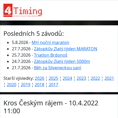
Posledních 5 závodů:
5.8.2026 -
MH noční maraton
27.7.2026 -
Zátopkův Zlatý týden MARATON
25.7.2026 -
Triatlon Brdonoš
24.7.2026 -
Zátopkův Zlatý týden 5000m
21.7.2026 -
Běh za Sliveneckou saní
Starší výsledky:
2026
¦
2025
¦
2024
¦
2023
¦
2022
¦
2021
¦
2020
¦
2019
¦
2018
¦
2017
Kros Českým rájem - 10.4.2022
11:00