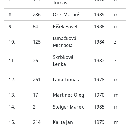
Tomáš
8.
286
Orel Matouš
1989
m
V
9.
84
Píšek Pavel
1988
m
V
Luňačková
10.
125
1984
ž
Michaela
Skrbková
11.
26
1982
ž
Lenka
12.
261
Lada Tomas
1978
m
13.
17
Martinec Oleg
1970
m
14.
2
Steiger Marek
1985
m
V
15.
214
Kalita Jan
1979
m