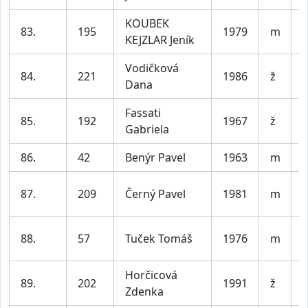
KOUBEK
83.
195
1979
m
KEJZLAR Jeník
Vodičková
84.
221
1986
ž
Dana
Fassati
85.
192
1967
ž
Gabriela
86.
42
Benýr Pavel
1963
m
87.
209
Černý Pavel
1981
m
88.
57
Tuček Tomáš
1976
m
Horčicová
89.
202
1991
ž
Zdenka