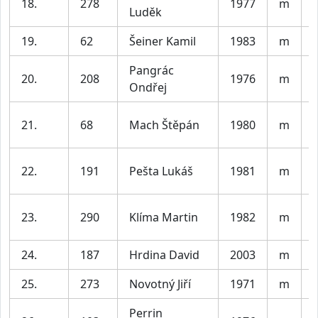
18.
278
1977
m
Luděk
19.
62
Šeiner Kamil
1983
m
V
Pangrác
20.
208
1976
m
Ondřej
21.
68
Mach Štěpán
1980
m
22.
191
Pešta Lukáš
1981
m
23.
290
Klíma Martin
1982
m
24.
187
Hrdina David
2003
m
V
25.
273
Novotný Jiří
1971
m
Perrin