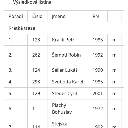
Výsledková listina
Pořadí
Číslo
Jméno
RN
Krátká trasa
1.
123
Králík Petr
1985
m
V
2.
262
Šemotl Robin
1992
m
V
3.
124
Seiler Lukáš
1990
m
V
4.
293
Svoboda Karel
1985
m
V
5.
129
Steger Cyril
2001
m
V
Plachý
6.
1
1972
m
Bohuslav
Stejskal
7.
114
1992
m
V