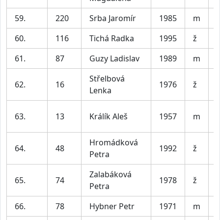
59.
220
Srba Jaromír
1985
m
V
60.
116
Tichá Radka
1995
ž
61.
87
Guzy Ladislav
1989
m
V
Střelbová
62.
16
1976
ž
Lenka
63.
13
Králík Aleš
1957
m
Hromádková
64.
48
1992
ž
Petra
Zalabáková
65.
74
1978
ž
Petra
66.
78
Hybner Petr
1971
m