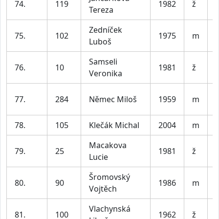
74.
119
1982
ž
Tereza
Zedníček
75.
102
1975
m
Luboš
Samseli
76.
10
1981
ž
Veronika
77.
284
Němec Miloš
1959
m
78.
105
Klečák Michal
2004
m
V
Macakova
79.
25
1981
ž
Lucie
Šromovský
80.
90
1986
m
V
Vojtěch
Vlachynská
81.
100
1962
ž