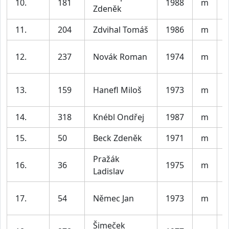
10.
181
1988
m
V
Zdeněk
11.
204
Zdvihal Tomáš
1986
m
V
12.
237
Novák Roman
1974
m
13.
159
Hanefl Miloš
1973
m
14.
318
Knébl Ondřej
1987
m
V
15.
50
Beck Zdeněk
1971
m
Pražák
16.
36
1975
m
Ladislav
17.
54
Němec Jan
1973
m
Šimeček