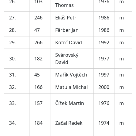
26.
103
1976
m
Thomas
27.
246
Eliáš Petr
1986
m
V
28.
47
Färber Jan
1986
m
V
29.
266
Kotrč David
1992
m
V
Svárovský
30.
182
1977
m
David
31.
45
Mařík Vojtěch
1997
m
V
32.
166
Matula Michal
2000
m
V
33.
157
Čížek Martin
1976
m
34.
184
Začal Radek
1974
m