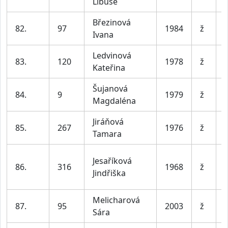
Libuše
Březinová
82.
97
1984
ž
Ivana
Ledvinová
83.
120
1978
ž
Kateřina
Šujanová
84.
9
1979
ž
Magdaléna
Jiráňová
85.
267
1976
ž
Tamara
Jesaříková
86.
316
1968
ž
Jindřiška
Melicharová
87.
95
2003
ž
Sára