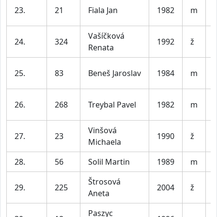
23.
21
Fiala Jan
1982
m
Vašíčková
24.
324
1992
ž
Renata
25.
83
Beneš Jaroslav
1984
m
V
26.
268
Treybal Pavel
1982
m
Vinšová
27.
23
1990
ž
Michaela
28.
56
Solil Martin
1989
m
V
Štrosová
29.
225
2004
ž
Aneta
Paszyc