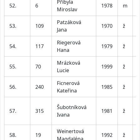
Přibyla
52.
6
1978
m
Miroslav
Patzáková
53.
109
1970
ž
Jana
Riegerová
54.
117
1979
ž
Hana
Mrázková
55.
70
1999
ž
Lucie
Ficnerová
56.
240
1985
ž
Kateřina
Šubotníková
57.
315
1981
ž
Ivana
Weinertová
58.
19
1992
ž
Magdaléna