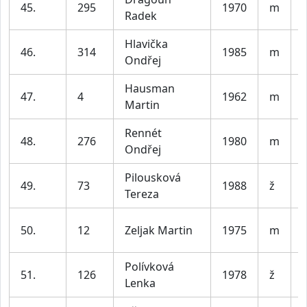
45.
295
1970
m
Radek
Hlavička
46.
314
1985
m
V
Ondřej
Hausman
47.
4
1962
m
Martin
Rennét
48.
276
1980
m
Ondřej
Pilousková
49.
73
1988
ž
Tereza
50.
12
Zeljak Martin
1975
m
Polívková
51.
126
1978
ž
Lenka