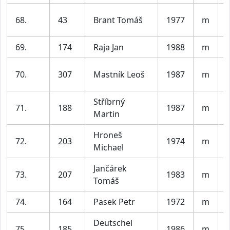
68.
43
Brant Tomáš
1977
m
69.
174
Raja Jan
1988
m
V
70.
307
Mastník Leoš
1987
m
V
Stříbrný
71.
188
1987
m
V
Martin
Hroneš
72.
203
1974
m
Michael
Jančárek
73.
207
1983
m
V
Tomáš
74.
164
Pasek Petr
1972
m
Deutschel
75.
185
1986
m
V