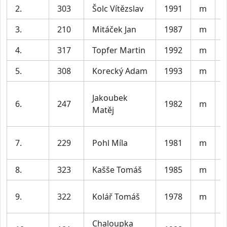
2.
303
Šolc Vítězslav
1991
m
V
3.
210
Mitáček Jan
1987
m
V
4.
317
Topfer Martin
1992
m
V
5.
308
Korecký Adam
1993
m
V
Jakoubek
6.
247
1982
m
Matěj
7.
229
Pohl Míla
1981
m
8.
323
Kašše Tomáš
1985
m
V
9.
322
Kolář Tomáš
1978
m
Chaloupka