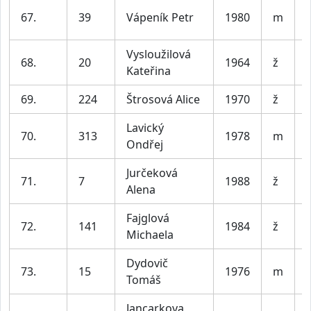
67.
39
Vápeník Petr
1980
m
Vysloužilová
68.
20
1964
ž
Kateřina
69.
224
Štrosová Alice
1970
ž
Lavický
70.
313
1978
m
Ondřej
Jurčeková
71.
7
1988
ž
Alena
Fajglová
72.
141
1984
ž
Michaela
Dydovič
73.
15
1976
m
Tomáš
Jancarkova