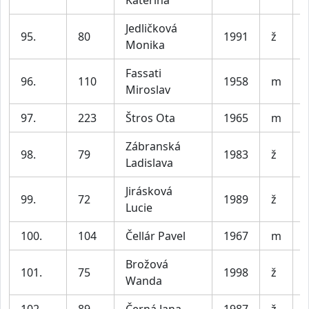
Kateřina
Jedličková
95.
80
1991
ž
Monika
Fassati
96.
110
1958
m
Miroslav
97.
223
Štros Ota
1965
m
Zábranská
98.
79
1983
ž
Ladislava
Jirásková
99.
72
1989
ž
Lucie
100.
104
Čellár Pavel
1967
m
Brožová
101.
75
1998
ž
Wanda