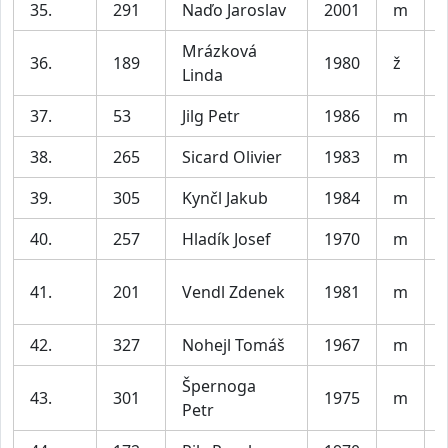
35.
291
Naďo Jaroslav
2001
m
V
Mrázková
36.
189
1980
ž
Linda
37.
53
Jilg Petr
1986
m
V
38.
265
Sicard Olivier
1983
m
V
39.
305
Kynčl Jakub
1984
m
V
40.
257
Hladík Josef
1970
m
41.
201
Vendl Zdenek
1981
m
42.
327
Nohejl Tomáš
1967
m
Špernoga
43.
301
1975
m
Petr