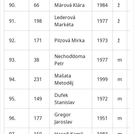
90.
66
Márová Klára
1984
ž
Lederová
91.
198
1977
ž
Markéta
92.
171
Pilzová Mirka
1973
ž
Nechoďdoma
93.
38
1977
m
Petr
Mašata
94.
231
1999
m
V
Metoděj
Dufek
95.
149
1972
m
Stanislav
Gregor
96.
177
1951
m
Jaroslav