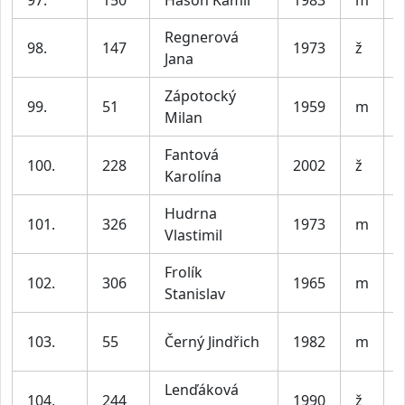
97.
150
Hasoň Kamil
1983
m
V
Regnerová
98.
147
1973
ž
Jana
Zápotocký
99.
51
1959
m
Milan
Fantová
100.
228
2002
ž
Karolína
Hudrna
101.
326
1973
m
Vlastimil
Frolík
102.
306
1965
m
Stanislav
103.
55
Černý Jindřich
1982
m
Lenďáková
104.
244
1990
ž