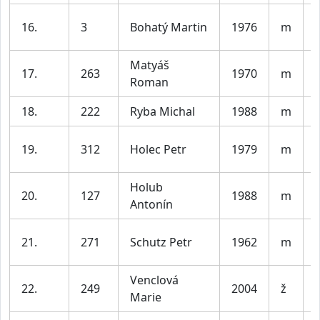
16.
3
Bohatý Martin
1976
m
Matyáš
17.
263
1970
m
Roman
18.
222
Ryba Michal
1988
m
V
19.
312
Holec Petr
1979
m
Holub
20.
127
1988
m
V
Antonín
21.
271
Schutz Petr
1962
m
Venclová
22.
249
2004
ž
Marie