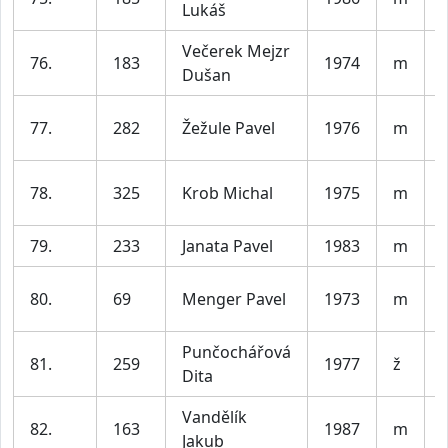
Lukáš
Večerek Mejzr
76.
183
1974
m
Dušan
77.
282
Žežule Pavel
1976
m
78.
325
Krob Michal
1975
m
79.
233
Janata Pavel
1983
m
V
80.
69
Menger Pavel
1973
m
Punčochářová
81.
259
1977
ž
Dita
Vandělík
82.
163
1987
m
V
Jakub