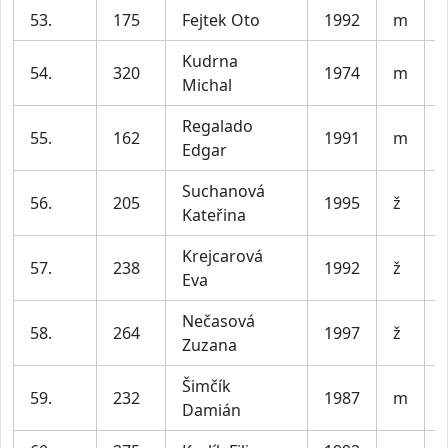
53.
175
Fejtek Oto
1992
m
V
Kudrna
54.
320
1974
m
Michal
Regalado
55.
162
1991
m
V
Edgar
Suchanová
56.
205
1995
ž
Kateřina
Krejcarová
57.
238
1992
ž
Eva
Nečasová
58.
264
1997
ž
Zuzana
Šimčík
59.
232
1987
m
V
Damián