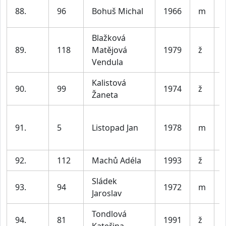
88.
96
Bohuš Michal
1966
m
Blažková
89.
118
Matějová
1979
ž
Vendula
Kalistová
90.
99
1974
ž
Žaneta
91.
5
Listopad Jan
1978
m
92.
112
Machů Adéla
1993
ž
Sládek
93.
94
1972
m
Jaroslav
Tondlová
94.
81
1991
ž