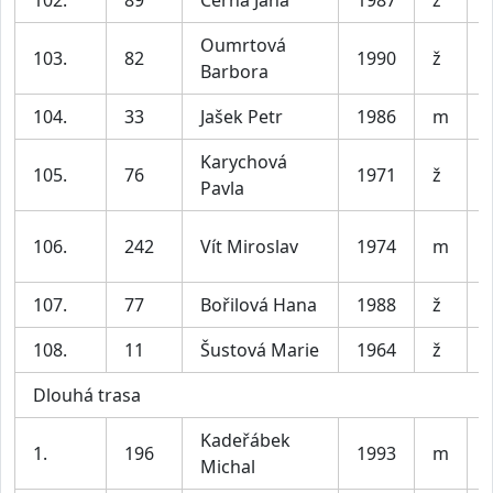
102.
89
Černá Jana
1987
ž
Oumrtová
103.
82
1990
ž
Barbora
104.
33
Jašek Petr
1986
m
V
Karychová
105.
76
1971
ž
Pavla
106.
242
Vít Miroslav
1974
m
107.
77
Bořilová Hana
1988
ž
108.
11
Šustová Marie
1964
ž
Dlouhá trasa
Kadeřábek
1.
196
1993
m
V
Michal