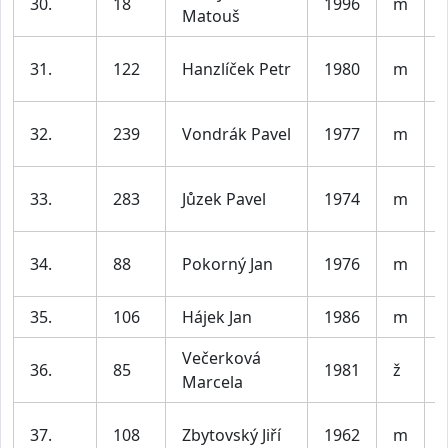
30.
18
1996
m
V
Matouš
31.
122
Hanzlíček Petr
1980
m
32.
239
Vondrák Pavel
1977
m
33.
283
Jůzek Pavel
1974
m
34.
88
Pokorný Jan
1976
m
35.
106
Hájek Jan
1986
m
V
Večerková
36.
85
1981
ž
Marcela
37.
108
Zbytovský Jiří
1962
m