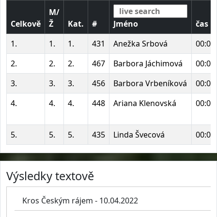
M/
Celkově
Ž
Kat.
#
Jméno
čas
1.
1.
1.
431
Anežka Srbová
00:01
2.
2.
2.
467
Barbora Jáchimová
00:01
3.
3.
3.
456
Barbora Vrbeníková
00:01
4.
4.
4.
448
Ariana Klenovská
00:01
5.
5.
5.
435
Linda Švecová
00:01
Výsledky textově
Kros Českým rájem - 10.04.2022