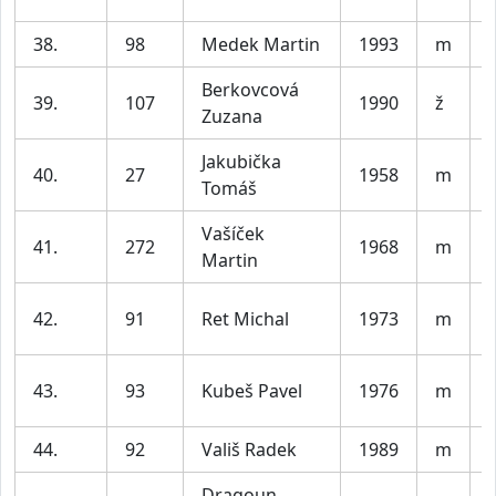
38.
98
Medek Martin
1993
m
V
Berkovcová
39.
107
1990
ž
Zuzana
Jakubička
40.
27
1958
m
Tomáš
Vašíček
41.
272
1968
m
Martin
42.
91
Ret Michal
1973
m
43.
93
Kubeš Pavel
1976
m
44.
92
Vališ Radek
1989
m
V
Dragoun