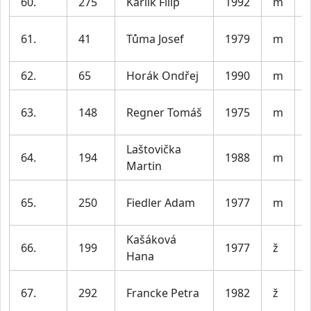
60.
275
Karlík Filip
1992
m
V
61.
41
Tůma Josef
1979
m
62.
65
Horák Ondřej
1990
m
V
63.
148
Regner Tomáš
1975
m
Laštovička
64.
194
1988
m
V
Martin
65.
250
Fiedler Adam
1977
m
Kašáková
66.
199
1977
ž
Hana
67.
292
Francke Petra
1982
ž