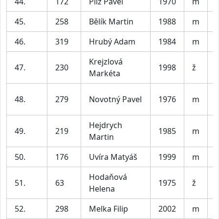
44.
172
Pilz Pavel
1970
m
45.
258
Bělík Martin
1988
m
V
46.
319
Hrubý Adam
1984
m
V
Krejzlová
47.
230
1998
ž
Markéta
48.
279
Novotný Pavel
1976
m
Hejdrych
49.
219
1985
m
V
Martin
50.
176
Uvíra Matyáš
1999
m
V
Hodaňová
51.
63
1975
ž
Helena
52.
298
Melka Filip
2002
m
V