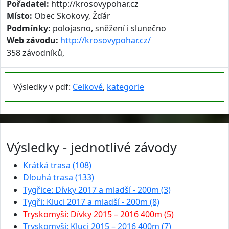
Pořadatel:
http://krosovypohar.cz
Místo:
Obec Skokovy, Žďár
Podmínky:
polojasno, sněžení i slunečno
Web závodu:
http://krosovypohar.cz/
358 závodníků,
Výsledky v pdf:
Celkové
,
kategorie
Výsledky - jednotlivé závody
Krátká trasa (108)
Dlouhá trasa (133)
Tygřice: Dívky 2017 a mladší - 200m (3)
Tygři: Kluci 2017 a mladší - 200m (8)
Tryskomyši: Dívky 2015 – 2016 400m (5)
Tryskomyši: Kluci 2015 – 2016 400m (7)