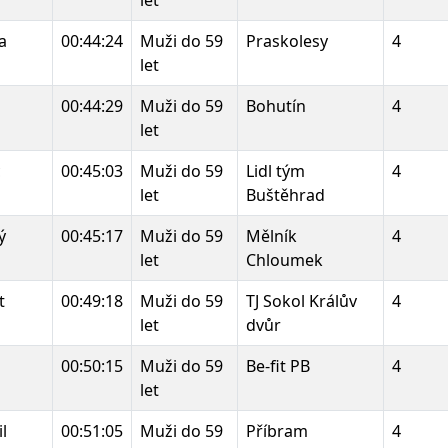
let
a
00:44:24
Muži do 59
Praskolesy
4
let
00:44:29
Muži do 59
Bohutín
4
let
c
00:45:03
Muži do 59
Lidl tým
4
let
Buštěhrad
ý
00:45:17
Muži do 59
Mělník
4
let
Chloumek
t
00:49:18
Muži do 59
TJ Sokol Králův
4
let
dvůr
00:50:15
Muži do 59
Be-fit PB
4
let
l
00:51:05
Muži do 59
Příbram
4