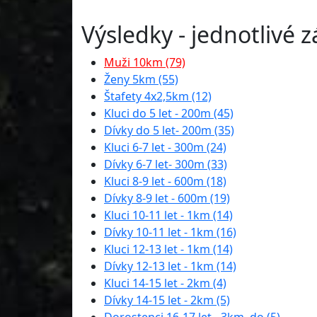
Výsledky - jednotlivé 
Muži 10km (79)
Ženy 5km (55)
Štafety 4x2,5km (12)
Kluci do 5 let - 200m (45)
Dívky do 5 let- 200m (35)
Kluci 6-7 let - 300m (24)
Dívky 6-7 let- 300m (33)
Kluci 8-9 let - 600m (18)
Dívky 8-9 let - 600m (19)
Kluci 10-11 let - 1km (14)
Dívky 10-11 let - 1km (16)
Kluci 12-13 let - 1km (14)
Dívky 12-13 let - 1km (14)
Kluci 14-15 let - 2km (4)
Dívky 14-15 let - 2km (5)