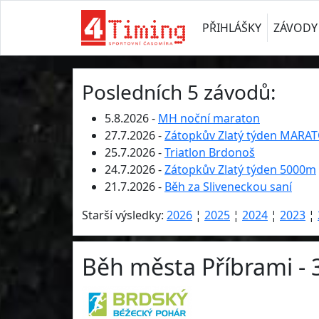
PŘIHLÁŠKY
ZÁVODY
Posledních 5 závodů:
5.8.2026 -
MH noční maraton
27.7.2026 -
Zátopkův Zlatý týden MARA
25.7.2026 -
Triatlon Brdonoš
24.7.2026 -
Zátopkův Zlatý týden 5000m
21.7.2026 -
Běh za Sliveneckou saní
Starší výsledky:
2026
¦
2025
¦
2024
¦
2023
¦
Běh města Příbrami - 