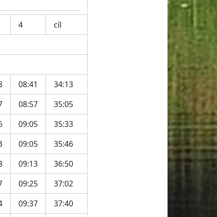
4
cíl
8
08:41
34:13
7
08:57
35:05
6
09:05
35:33
3
09:05
35:46
8
09:13
36:50
7
09:25
37:02
4
09:37
37:40