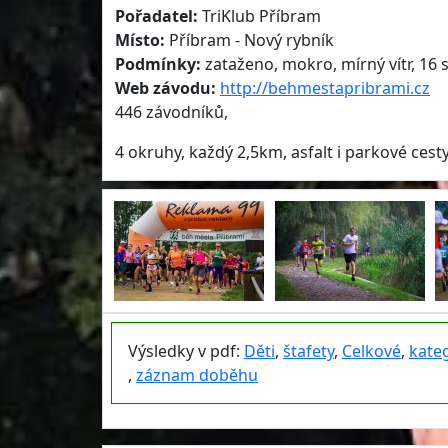
Pořadatel:
TriKlub Příbram
Místo:
Příbram - Nový rybník
Podmínky:
zataženo, mokro, mírný vítr, 16 
Web závodu:
http://behmestapribrami.cz
446 závodníků,
4 okruhy, každý 2,5km, asfalt i parkové cesty
Výsledky v pdf:
Děti
,
štafety
,
Celkové
,
kate
,
záznam doběhu