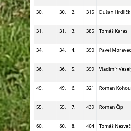
30.
30.
2.
315
Dušan Hrdličk
31.
31.
3.
385
Tomáš Karas
34.
34.
4.
390
Pavel Morave
36.
36.
5.
399
Vladimír Vesel
49.
49.
6.
321
Roman Kohou
55.
55.
7.
439
Roman Číp
60.
60.
8.
404
Tomáš Nesvači