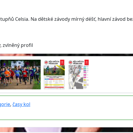
stupňů Celsia. Na dětské závody mírný déšť, hlavní závod be
, zvlněný profil
gorie
,
časy kol