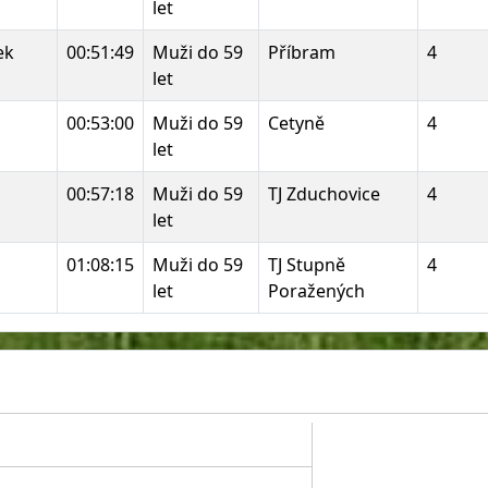
let
ek
00:51:49
Muži do 59
Příbram
4
let
00:53:00
Muži do 59
Cetyně
4
let
00:57:18
Muži do 59
TJ Zduchovice
4
let
01:08:15
Muži do 59
TJ Stupně
4
let
Poražených