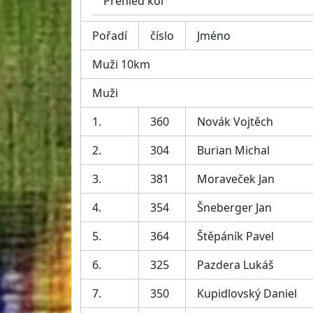
Přehled kol
Pořadí
číslo
Jméno
Muži 10km
Muži
1.
360
Novák Vojtěch
2.
304
Burian Michal
3.
381
Moraveček Jan
4.
354
Šneberger Jan
5.
364
Štěpáník Pavel
6.
325
Pazdera Lukáš
7.
350
Kupidlovský Daniel