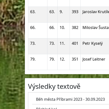
63.
63.
9.
393
Jaroslav Krutíl
66.
66.
10.
382
Miloslav Šusta
73.
73.
11.
401
Petr Kyselý
79.
79.
12.
351
Josef Leitner
Výsledky textově
Běh města Příbrami 2023 - 30.09.2023