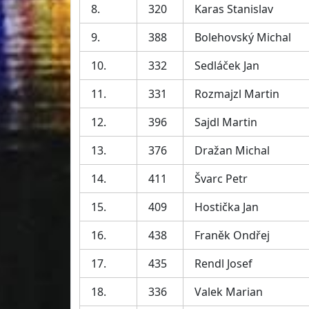
8.
320
Karas Stanislav
9.
388
Bolehovský Michal
10.
332
Sedláček Jan
11.
331
Rozmajzl Martin
12.
396
Sajdl Martin
13.
376
Dražan Michal
14.
411
Švarc Petr
15.
409
Hostička Jan
16.
438
Franěk Ondřej
17.
435
Rendl Josef
18.
336
Valek Marian