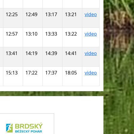
12:25
12:49
13:17
13:21
video
12:57
13:10
13:33
13:22
video
13:41
14:19
14:39
14:41
video
15:13
17:22
17:37
18:05
video