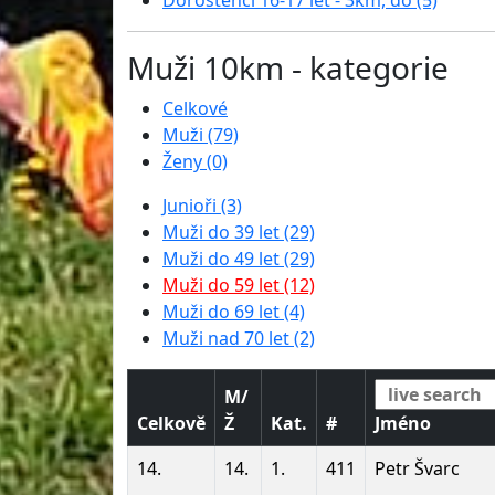
Dorostenci 16-17 let - 3km, do (5)
Muži 10km - kategorie
Celkové
Muži (79)
Ženy (0)
Junioři (3)
Muži do 39 let (29)
Muži do 49 let (29)
Muži do 59 let (12)
Muži do 69 let (4)
Muži nad 70 let (2)
M/
Celkově
Ž
Kat.
#
Jméno
14.
14.
1.
411
Petr Švarc