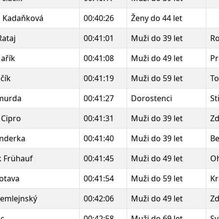
a Kadaňková
00:40:26
Ženy do 44 let
Rataj
00:41:01
Muži do 39 let
Ro
ařík
00:41:08
Muži do 49 let
Pr
čík
00:41:19
Muži do 59 let
To
imurda
00:41:27
Dorostenci
St
 Cipro
00:41:31
Muži do 39 let
Zd
nderka
00:41:40
Muži do 39 let
B
k Frühauf
00:41:45
Muži do 49 let
Oh
otava
00:41:54
Muži do 59 let
Kr
demlejnský
00:42:06
Muži do 49 let
Zd
ec
00:42:58
Muži do 69 let
Sv