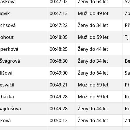
kášková
00:47:02
Ženy do 64 let
Sv
udvík
00:47:13
Muži do 49 let
Zb
achsová
00:47:22
Ženy do 34 let
Př
ohout
00:48:05
Muži do 59 let
TJ
aperková
00:48:25
Ženy do 44 let
 Švagrová
00:48:30
Ženy do 34 let
B
lišová
00:49:00
Ženy do 64 let
S
svačil
00:49:21
Muži do 59 let
Př
cházka
00:49:28
Muži do 59 let
R
Gajdošová
00:49:28
Ženy do 44 let
R
fková
00:50:12
Ženy do 44 let
Zd