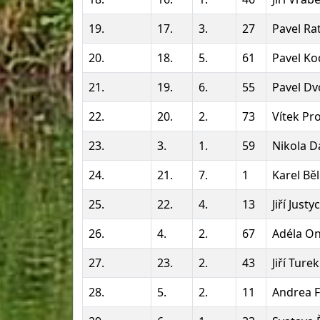
19.
17.
3.
27
Pavel Ra
20.
18.
5.
61
Pavel K
21.
19.
6.
55
Pavel Dv
22.
20.
2.
73
Vítek Pr
23.
3.
1.
59
Nikola D
24.
21.
7.
1
Karel Bě
25.
22.
4.
13
Jiří Justy
26.
4.
2.
67
Adéla O
27.
23.
2.
43
Jiří Turek
28.
5.
2.
11
Andrea 