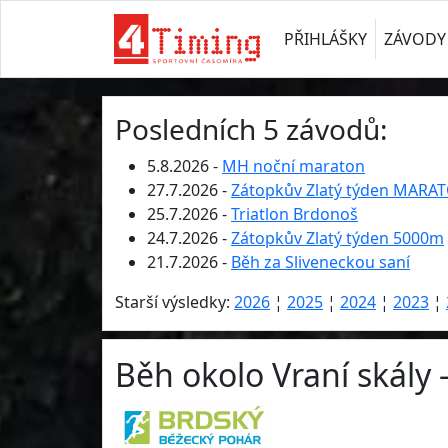
PŘIHLÁŠKY
ZÁVODY
Posledních 5 závodů:
5.8.2026 -
MH noční maraton
27.7.2026 -
Zátopkův Zlatý týden MARA
25.7.2026 -
Triatlon Brdonoš
24.7.2026 -
Zátopkův Zlatý týden 5000m
21.7.2026 -
Běh za Sliveneckou saní
Starší výsledky:
2026
¦
2025
¦
2024
¦
2023
¦
Běh okolo Vraní skály 