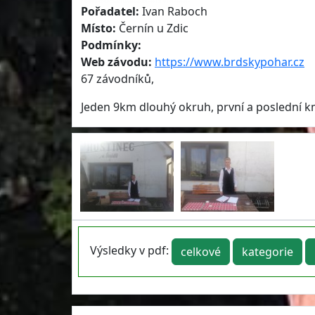
Pořadatel:
Ivan Raboch
Místo:
Černín u Zdic
Podmínky:
Web závodu:
https://www.brdskypohar.cz
67 závodníků,
Jeden 9km dlouhý okruh, první a poslední km 
Výsledky v pdf:
celkové
kategorie