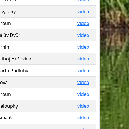
kycany
video
eroun
video
álův Dvůr
video
rnín
video
tiboj Hořovice
video
arta Podluhy
video
ova
video
eroun
video
aloupky
video
aha 6
video