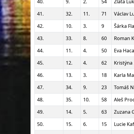
40.
9.
2.
54
Zlata Lu
41.
32.
11.
71
Václav L
42.
10.
3.
9
Šárka Fl
43.
33.
8.
60
Roman K
44.
11.
4.
50
Eva Hac
45.
12.
4.
62
Kristýna
46.
13.
3.
18
Karla Ma
47.
34.
9.
23
Tomáš Ne
48.
35.
10.
58
Aleš Pro
49.
14.
5.
63
Zuzana 
50.
15.
6.
15
Lucie Ka