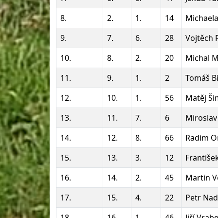
8.
2.
1.
14
Michael
9.
7.
6.
28
Vojtěch 
10.
8.
2.
20
Michal M
11.
9.
1.
2
Tomáš Bi
12.
10.
1.
56
Matěj Š
13.
11.
7.
6
Miroslav
14.
12.
8.
66
Radim O
15.
13.
3.
12
Františe
16.
14.
2.
45
Martin V
17.
15.
4.
22
Petr Na
18.
16.
1.
46
Jiří Vrab