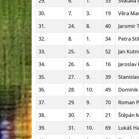
29.
6.
1.
33
Svatava
30.
7.
3.
19
Věra Ma
31.
24.
8.
40
Jaromír 
32.
8.
1.
34
Petra St
33.
25.
5.
52
Jan Kutn
34.
26.
6.
16
Jaroslav 
35.
27.
9.
39
Stanisla
36.
28.
10.
49
Dominik
37.
29.
9.
70
Roman Pi
38.
30.
7.
21
Štěpán 
39.
31.
10.
69
Lukáš H