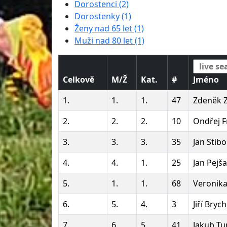
Dorostenci (2)
Dorostenky (1)
Ženy nad 65 let (1)
Muži nad 80 let (1)
Celkově
M/Ž
Kat.
#
Jméno
1.
1.
1.
47
Zdeněk 
2.
2.
2.
10
Ondřej 
3.
3.
3.
35
Jan Stibo
4.
4.
1.
25
Jan Pejša
5.
1.
1.
68
Veronik
6.
5.
4.
3
Jiří Brych
7.
6.
5.
41
Jakub Tu