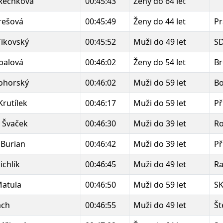
 Řechková
00:45:43
Ženy do 64 let
rešová
00:45:49
Ženy do 44 let
Pr
Tikovský
00:45:52
Muži do 49 let
S
ibalová
00:46:02
Ženy do 54 let
B
ohorský
00:46:02
Muži do 59 let
Bo
Krutílek
00:46:17
Muži do 59 let
Př
v Švaček
00:46:30
Muži do 39 let
R
 Burian
00:46:42
Muži do 39 let
Př
chlík
00:46:45
Muži do 49 let
Ra
Matula
00:46:50
Muži do 59 let
SK
ach
00:46:55
Muži do 49 let
Št