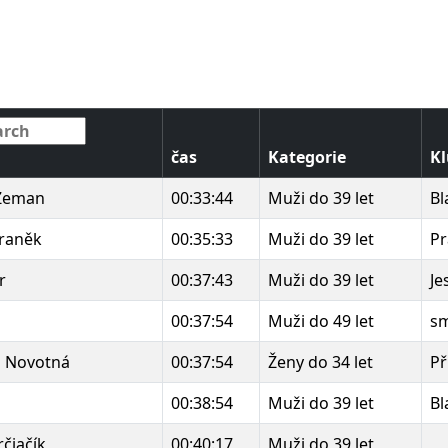
čas
Kategorie
K
Zeman
00:33:44
Muži do 39 let
Bl
Franěk
00:35:33
Muži do 39 let
Pr
r
00:37:43
Muži do 39 let
Je
00:37:54
Muži do 49 let
sm
a Novotná
00:37:54
Ženy do 34 let
Př
00:38:54
Muži do 39 let
Bl
rčiačík
00:40:17
Muži do 39 let