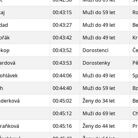
taj
00:43:15
Muži do 59 let
Ro
odad
00:43:27
Muži do 49 let
B
ořák
00:43:42
Muži do 49 let
Kr
okop
00:43:52
Dorostenci
Če
ardová
00:43:53
Dorostenky
Pě
lohlávek
00:44:06
Muži do 49 let
Sp
ch
00:44:40
Muži do 59 let
Bz
nderková
00:45:02
Ženy do 34 let
B
00:45:12
Muži do 69 let
Ch
Fraňková
00:45:16
Ženy do 44 let
Pr