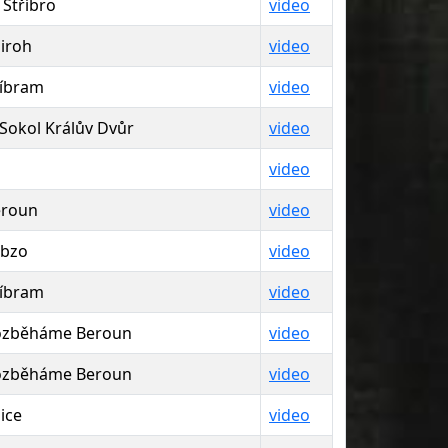
 Stříbro
video
iroh
video
íbram
video
 Sokol Králův Dvůr
video
video
eroun
video
abzo
video
íbram
video
ozběháme Beroun
video
ozběháme Beroun
video
ice
video