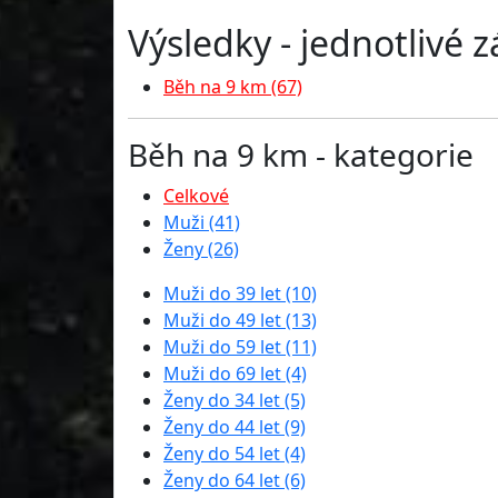
Výsledky - jednotlivé 
Běh na 9 km (67)
Běh na 9 km - kategorie
Celkové
Muži (41)
Ženy (26)
Muži do 39 let (10)
Muži do 49 let (13)
Muži do 59 let (11)
Muži do 69 let (4)
Ženy do 34 let (5)
Ženy do 44 let (9)
Ženy do 54 let (4)
Ženy do 64 let (6)