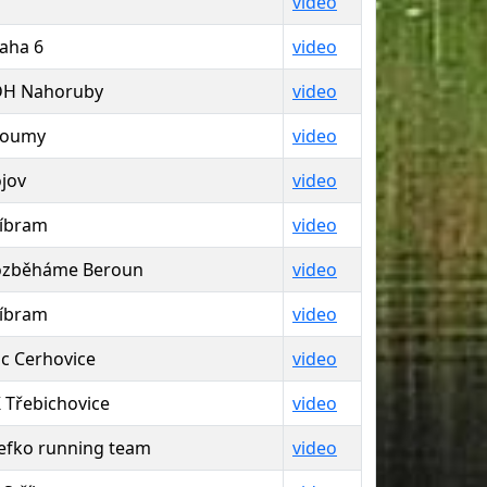
video
aha 6
video
DH Nahoruby
video
roumy
video
jov
video
íbram
video
ozběháme Beroun
video
íbram
video
c Cerhovice
video
 Třebichovice
video
efko running team
video