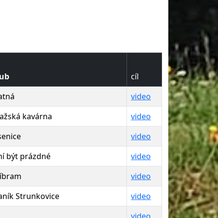
lub
cíl
atná
video
ažská kavárna
video
senice
video
í být prázdné
video
íbram
video
aník Strunkovice
video
video