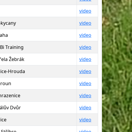
video
kycany
video
aha
video
Bi Training
video
řela Žebrák
video
ice-Hrouda
video
eroun
video
razenice
video
álův Dvůr
video
ice
video
 Stříbro
video