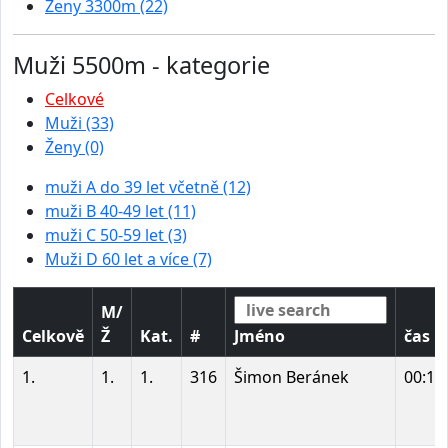
Ženy 3300m (22)
Muži 5500m - kategorie
Celkové
Muži (33)
Ženy (0)
muži A do 39 let včetně (12)
muži B 40-49 let (11)
muži C 50-59 let (3)
Muži D 60 let a více (7)
M/
Celkově
Ž
Kat.
#
Jméno
čas
1.
1.
1.
316
Šimon Beránek
00:17