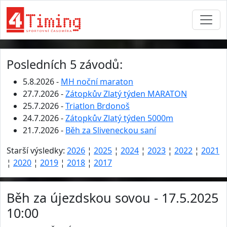
Posledních 5 závodů:
5.8.2026 -
MH noční maraton
27.7.2026 -
Zátopkův Zlatý týden MARATON
25.7.2026 -
Triatlon Brdonoš
24.7.2026 -
Zátopkův Zlatý týden 5000m
21.7.2026 -
Běh za Sliveneckou saní
Starší výsledky:
2026
¦
2025
¦
2024
¦
2023
¦
2022
¦
2021
¦
2020
¦
2019
¦
2018
¦
2017
Běh za újezdskou sovou - 17.5.2025
10:00