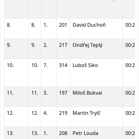
8.
8.
1.
201
David Duchoň
00:21
9.
9.
2.
217
Ondřej Teplý
00:21
10.
10.
7.
314
Luboš Siko
00:21
11.
11.
3.
197
Miloš Bukvai
00:22
12.
12.
4.
219
Martin Trylč
00:22
13.
13.
1.
208
Petr Louda
00:22