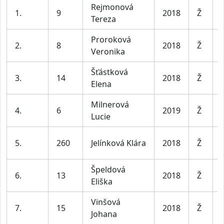
Rejmonová
1.
9
2018
Ž
Tereza
Proroková
2.
8
2018
Ž
Veronika
Šťástková
3.
14
2018
Ž
Elena
Milnerová
4.
6
2019
Ž
Lucie
5.
260
Jelínková Klára
2018
Ž
Špeldová
6.
13
2018
Ž
Eliška
Vinšová
7.
15
2018
Ž
Johana