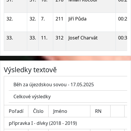
32.
32.
7.
211
Jiří Půda
00:28
33.
33.
11.
312
Josef Charvát
00:30
Výsledky textově
Běh za újezdskou sovou - 17.05.2025
Celkové výsledky
Pořadí
Číslo
Jméno
RN
přípravka I - dívky (2018 - 2019)