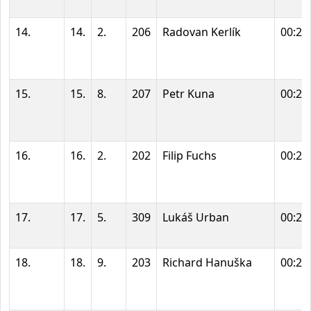
14.
14.
2.
206
Radovan Kerlík
00:22
15.
15.
8.
207
Petr Kuna
00:22
16.
16.
2.
202
Filip Fuchs
00:22
17.
17.
5.
309
Lukáš Urban
00:22
18.
18.
9.
203
Richard Hanuška
00:23