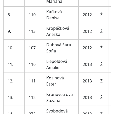
Mariana
Kafková
8.
110
2012
Ž
Denisa
Kropáčková
9.
113
2012
Ž
Anežka
Dubová Sara
10.
107
2012
Ž
Sofia
Liepoldová
11.
116
2013
Ž
Amálie
Kozinová
12.
111
2013
Ž
Ester
Kronovetrová
13.
112
2013
Ž
Zuzana
Svobodová
14.
272
2013
Ž