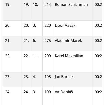
19.
19.
10.
214
Roman Schichman
00:23
20.
20.
3.
220
Libor Vavák
00:23
21.
21.
6.
275
Vladimír Marek
00:25
22.
22.
11.
209
Karel Maxmilián
00:25
23.
23.
4.
195
Jan Borsek
00:25
24.
24.
3.
199
Vít Dobiáš
00:25