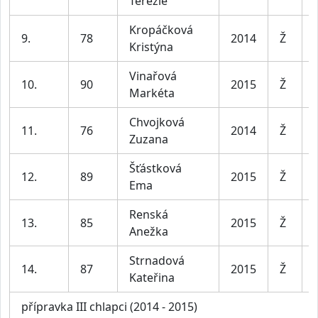
Terezie
Kropáčková
9.
78
2014
Ž
Kristýna
Vinařová
10.
90
2015
Ž
Markéta
Chvojková
11.
76
2014
Ž
Zuzana
Šťástková
12.
89
2015
Ž
Ema
Renská
13.
85
2015
Ž
Anežka
Strnadová
14.
87
2015
Ž
Kateřina
přípravka III chlapci (2014 - 2015)