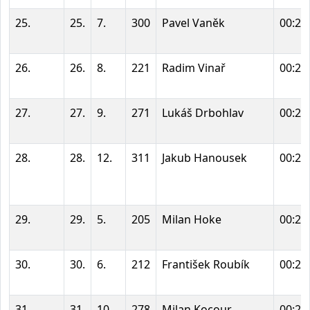
25.
25.
7.
300
Pavel Vaněk
00:25
26.
26.
8.
221
Radim Vinař
00:25
27.
27.
9.
271
Lukáš Drbohlav
00:26
28.
28.
12.
311
Jakub Hanousek
00:26
29.
29.
5.
205
Milan Hoke
00:26
30.
30.
6.
212
František Roubík
00:28
31.
31.
10.
278
Milan Kocour
00:28