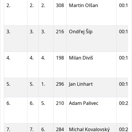
2.
2.
2.
308
Martin Olšan
00:18
3.
3.
3.
216
Ondřej Šíp
00:19
4.
4.
4.
198
Milan Diviš
00:19
5.
5.
1.
296
Jan Linhart
00:19
6.
6.
5.
210
Adam Palivec
00:21
7.
7.
6.
284
Michal Kovalovský
00:21