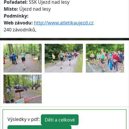
Pořadatel:
ŠSK Újezd nad lesy
Místo:
Újezd nad lesy
Podmínky:
Web závodu:
http://www.atletikaujezd.cz
240 závodníků,
Výsledky v pdf:
Děti a celkové