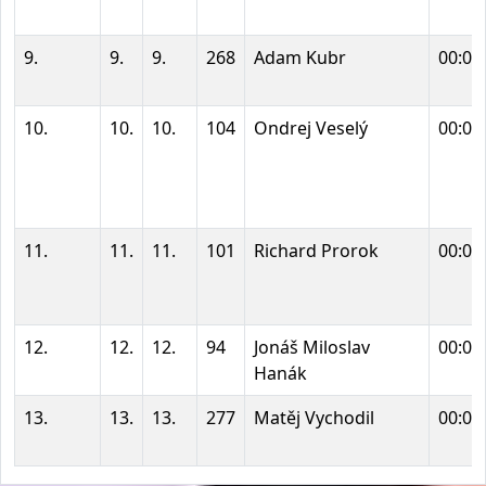
9.
9.
9.
268
Adam Kubr
00:02
10.
10.
10.
104
Ondrej Veselý
00:02
11.
11.
11.
101
Richard Prorok
00:02
12.
12.
12.
94
Jonáš Miloslav
00:02
Hanák
13.
13.
13.
277
Matěj Vychodil
00:03