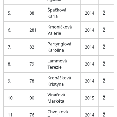
Špačková
5.
88
2014
Ž
Karla
Kmoníčková
6.
281
2014
Ž
Valerie
Partynglová
7.
82
2014
Ž
Karolína
Lammová
8.
79
2014
Ž
Terezie
Kropáčková
9.
78
2014
Ž
Kristýna
Vinařová
10.
90
2015
Ž
Markéta
Chvojková
11.
76
2014
Ž