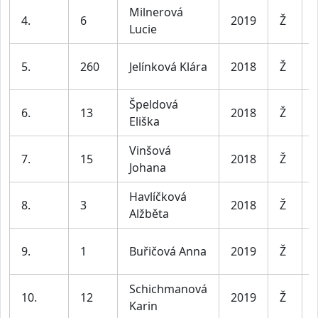
Milnerová
4.
6
2019
Ž
Lucie
5.
260
Jelínková Klára
2018
Ž
Špeldová
6.
13
2018
Ž
Eliška
Vinšová
7.
15
2018
Ž
Johana
Havlíčková
8.
3
2018
Ž
Alžběta
9.
1
Buřičová Anna
2019
Ž
Schichmanová
10.
12
2019
Ž
Karin