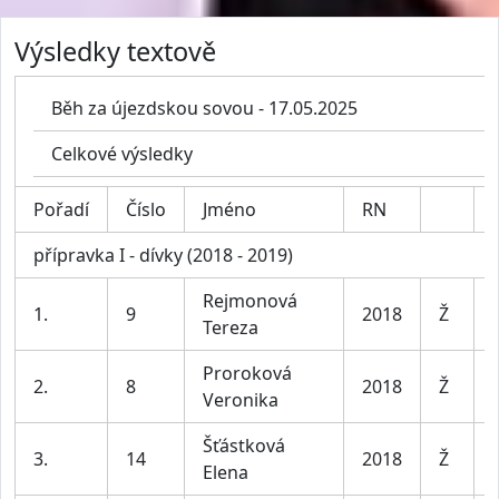
Výsledky textově
Běh za újezdskou sovou - 17.05.2025
Celkové výsledky
Pořadí
Číslo
Jméno
RN
přípravka I - dívky (2018 - 2019)
Rejmonová
1.
9
2018
Ž
Tereza
Proroková
2.
8
2018
Ž
Veronika
Šťástková
3.
14
2018
Ž
Elena