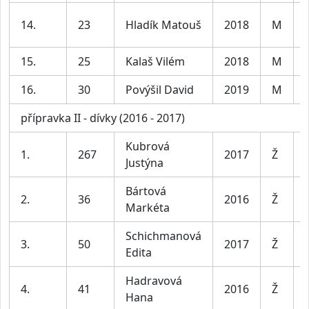
14.
23
Hladík Matouš
2018
M
15.
25
Kalaš Vilém
2018
M
16.
30
Povýšil David
2019
M
přípravka II - dívky (2016 - 2017)
Kubrová
1.
267
2017
Ž
Justýna
Bártová
2.
36
2016
Ž
Markéta
Schichmanová
3.
50
2017
Ž
Edita
Hadravová
4.
41
2016
Ž
Hana