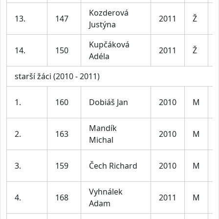
Kozderová
13.
147
2011
Ž
Justýna
Kupčáková
14.
150
2011
Ž
Adéla
starší žáci (2010 - 2011)
1.
160
Dobiáš Jan
2010
M
Mandík
2.
163
2010
M
Michal
3.
159
Čech Richard
2010
M
Vyhnálek
4.
168
2011
M
Adam