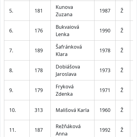
Kunova
5.
181
1987
Ž
Zuzana
Bukvaiová
6.
176
1990
Ž
Lenka
Šafránková
7.
189
1978
Ž
Klara
Dobiášova
8.
178
1973
Ž
Jaroslava
Fryková
9.
179
1971
Ž
Zdenka
10.
313
Mališová Karla
1960
Ž
Režňáková
11.
187
1992
Ž
Anna