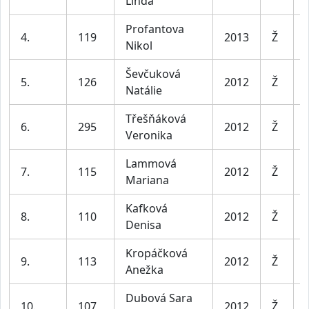
Linda
Profantova
4.
119
2013
Ž
Nikol
Ševčuková
5.
126
2012
Ž
Natálie
Třešňáková
6.
295
2012
Ž
Veronika
Lammová
7.
115
2012
Ž
Mariana
Kafková
8.
110
2012
Ž
Denisa
Kropáčková
9.
113
2012
Ž
Anežka
Dubová Sara
10.
107
2012
Ž