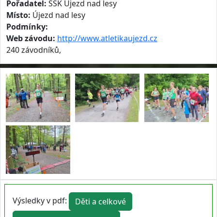
Pořadatel:
ŠSK Újezd nad lesy
Místo:
Újezd nad lesy
Podmínky:
Web závodu:
http://www.atletikaujezd.cz
240 závodníků,
Výsledky v pdf:
Děti a celkové