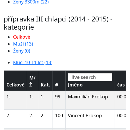
Ženy 3300m (22)
přípravka III chlapci (2014 - 2015) -
kategorie
Celkové
Muži (13)
Ženy (0)
Kluci 10-11 let (13)
M/
Celkově
Ž
Kat.
#
Jméno
čas
1.
1.
1.
99
Maxmilián Prokop
00:02
2.
2.
2.
100
Vincent Prokop
00:02