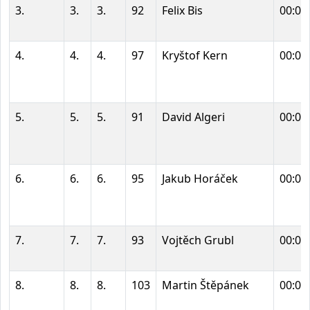
3.
3.
3.
92
Felix Bis
00:02
4.
4.
4.
97
Kryštof Kern
00:02
5.
5.
5.
91
David Algeri
00:02
6.
6.
6.
95
Jakub Horáček
00:02
7.
7.
7.
93
Vojtěch Grubl
00:02
8.
8.
8.
103
Martin Štěpánek
00:02