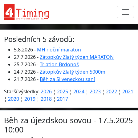
Posledních 5 závodů:
5.8.2026 -
MH noční maraton
27.7.2026 -
Zátopkův Zlatý týden MARATON
25.7.2026 -
Triatlon Brdonoš
24.7.2026 -
Zátopkův Zlatý týden 5000m
21.7.2026 -
Běh za Sliveneckou saní
Starší výsledky:
2026
¦
2025
¦
2024
¦
2023
¦
2022
¦
2021
¦
2020
¦
2019
¦
2018
¦
2017
Běh za újezdskou sovou - 17.5.2025
10:00