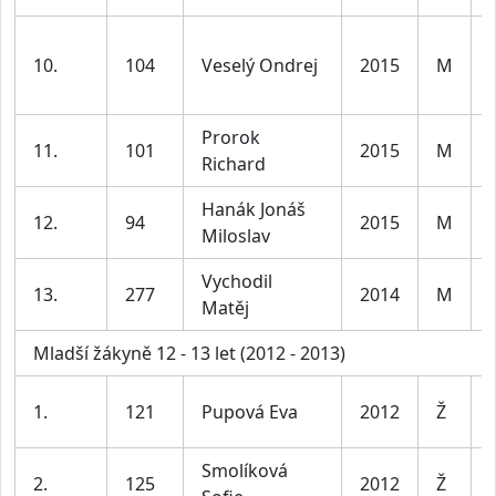
10.
104
Veselý Ondrej
2015
M
Prorok
11.
101
2015
M
Richard
Hanák Jonáš
12.
94
2015
M
Miloslav
Vychodil
13.
277
2014
M
Matěj
Mladší žákyně 12 - 13 let (2012 - 2013)
1.
121
Pupová Eva
2012
Ž
Smolíková
2.
125
2012
Ž