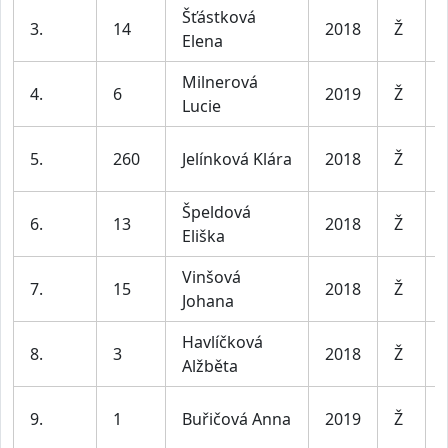
Šťástková
3.
14
2018
Ž
Elena
Milnerová
4.
6
2019
Ž
Lucie
5.
260
Jelínková Klára
2018
Ž
Špeldová
6.
13
2018
Ž
Eliška
Vinšová
7.
15
2018
Ž
Johana
Havlíčková
8.
3
2018
Ž
Alžběta
9.
1
Buřičová Anna
2019
Ž