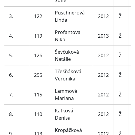
Sofie
Püschnerová
3.
122
2012
Ž
Linda
Profantova
4.
119
2013
Ž
Nikol
Ševčuková
5.
126
2012
Ž
Natálie
Třešňáková
6.
295
2012
Ž
Veronika
Lammová
7.
115
2012
Ž
Mariana
Kafková
8.
110
2012
Ž
Denisa
Kropáčková
9.
113
2012
Ž