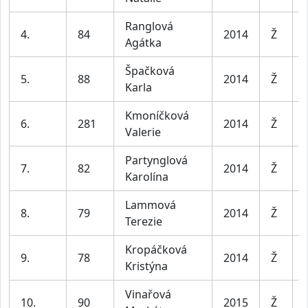
Ranglová
4.
84
2014
Ž
Agátka
Špačková
5.
88
2014
Ž
Karla
Kmoníčková
6.
281
2014
Ž
Valerie
Partynglová
7.
82
2014
Ž
Karolína
Lammová
8.
79
2014
Ž
Terezie
Kropáčková
9.
78
2014
Ž
Kristýna
Vinařová
10.
90
2015
Ž