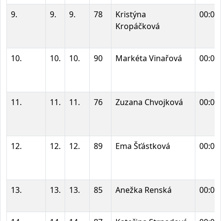
9.
9.
9.
78
Kristýna
00:02
Kropáčková
10.
10.
10.
90
Markéta Vinařová
00:03
11.
11.
11.
76
Zuzana Chvojková
00:03
12.
12.
12.
89
Ema Šťástková
00:03
13.
13.
13.
85
Anežka Renská
00:03