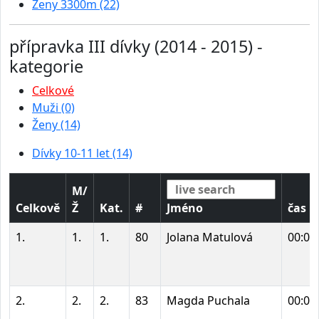
Ženy 3300m (22)
přípravka III dívky (2014 - 2015) -
kategorie
Celkové
Muži (0)
Ženy (14)
Dívky 10-11 let (14)
M/
Celkově
Ž
Kat.
#
Jméno
čas
1.
1.
1.
80
Jolana Matulová
00:02
2.
2.
2.
83
Magda Puchala
00:02