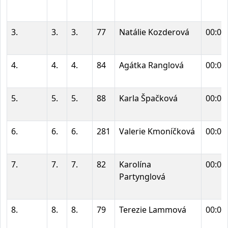
3.
3.
3.
77
Natálie Kozderová
00:02
4.
4.
4.
84
Agátka Ranglová
00:02
5.
5.
5.
88
Karla Špačková
00:02
6.
6.
6.
281
Valerie Kmoníčková
00:02
7.
7.
7.
82
Karolína
00:02
Partynglová
8.
8.
8.
79
Terezie Lammová
00:02