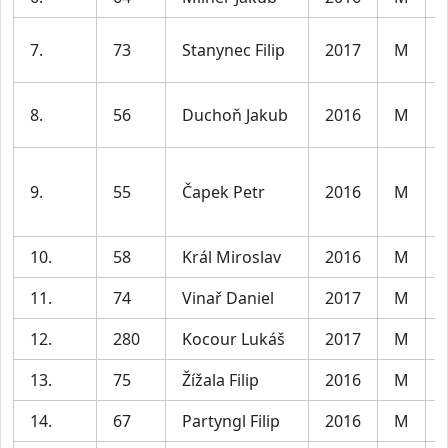
7.
73
Stanynec Filip
2017
M
8.
56
Duchoň Jakub
2016
M
9.
55
Čapek Petr
2016
M
10.
58
Král Miroslav
2016
M
11.
74
Vinař Daniel
2017
M
12.
280
Kocour Lukáš
2017
M
13.
75
Žížala Filip
2016
M
14.
67
Partyngl Filip
2016
M