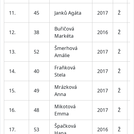
11.
45
Janků Agáta
2017
Ž
Buřičová
12.
38
2016
Ž
Markéta
Šmerhová
13.
52
2017
Ž
Amálie
Fraňková
14.
40
2017
Ž
Stela
Mrázková
15.
49
2017
Ž
Anna
Mikotová
16.
48
2017
Ž
Emma
Špačková
17.
53
2016
Ž
Hana