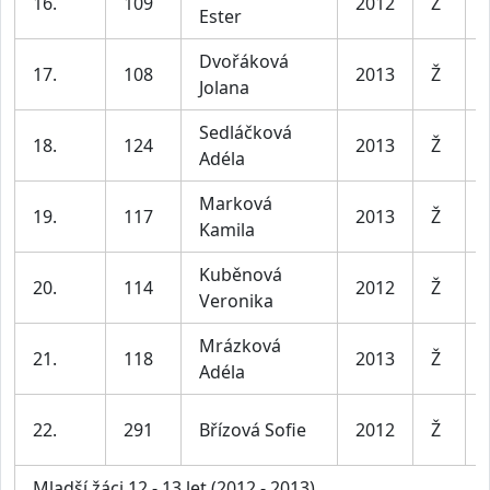
16.
109
2012
Ž
Ester
Dvořáková
17.
108
2013
Ž
Jolana
Sedláčková
18.
124
2013
Ž
Adéla
Marková
19.
117
2013
Ž
Kamila
Kuběnová
20.
114
2012
Ž
Veronika
Mrázková
21.
118
2013
Ž
Adéla
22.
291
Břízová Sofie
2012
Ž
Mladší žáci 12 - 13 let (2012 - 2013)