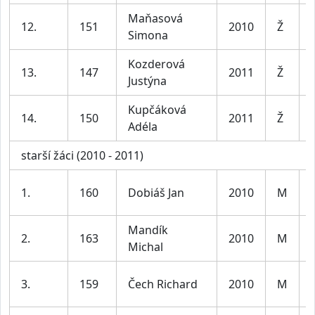
Maňasová
12.
151
2010
Ž
Simona
Kozderová
13.
147
2011
Ž
Justýna
Kupčáková
14.
150
2011
Ž
Adéla
starší žáci (2010 - 2011)
1.
160
Dobiáš Jan
2010
M
Mandík
2.
163
2010
M
Michal
3.
159
Čech Richard
2010
M