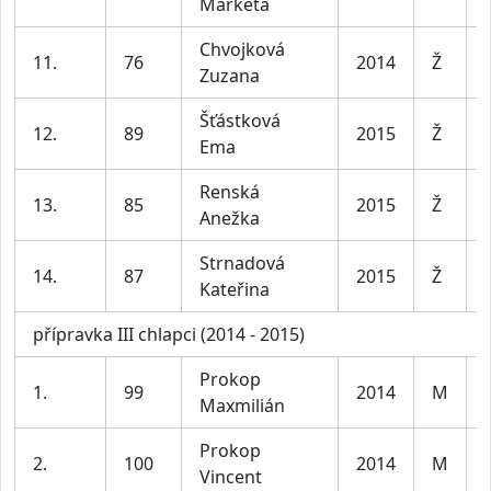
Markéta
Chvojková
11.
76
2014
Ž
Zuzana
Šťástková
12.
89
2015
Ž
Ema
Renská
13.
85
2015
Ž
Anežka
Strnadová
14.
87
2015
Ž
Kateřina
přípravka III chlapci (2014 - 2015)
Prokop
1.
99
2014
M
Maxmilián
Prokop
2.
100
2014
M
Vincent