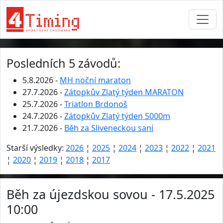
Posledních 5 závodů:
5.8.2026 -
MH noční maraton
27.7.2026 -
Zátopkův Zlatý týden MARATON
25.7.2026 -
Triatlon Brdonoš
24.7.2026 -
Zátopkův Zlatý týden 5000m
21.7.2026 -
Běh za Sliveneckou saní
Starší výsledky:
2026
¦
2025
¦
2024
¦
2023
¦
2022
¦
2021
¦
2020
¦
2019
¦
2018
¦
2017
Běh za újezdskou sovou - 17.5.2025
10:00