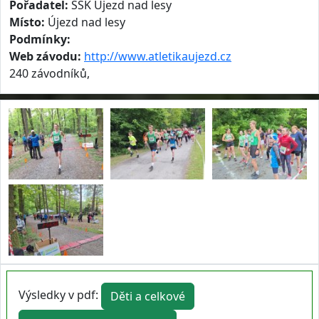
Pořadatel:
ŠSK Újezd nad lesy
Místo:
Újezd nad lesy
Podmínky:
Web závodu:
http://www.atletikaujezd.cz
240 závodníků,
Výsledky v pdf:
Děti a celkové