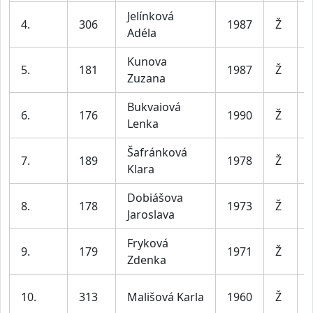
Jelínková
4.
306
1987
Ž
Adéla
Kunova
5.
181
1987
Ž
Zuzana
Bukvaiová
6.
176
1990
Ž
Lenka
Šafránková
7.
189
1978
Ž
Klara
Dobiášova
8.
178
1973
Ž
Jaroslava
Fryková
9.
179
1971
Ž
Zdenka
10.
313
Mališová Karla
1960
Ž