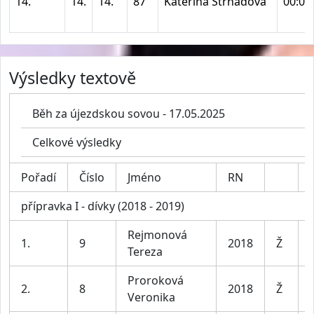
14.
14.
14.
87
Kateřina Strnadová
00:03
Výsledky textově
Běh za újezdskou sovou - 17.05.2025
Celkové výsledky
Pořadí
Číslo
Jméno
RN
přípravka I - dívky (2018 - 2019)
Rejmonová
1.
9
2018
Ž
Tereza
Proroková
2.
8
2018
Ž
Veronika