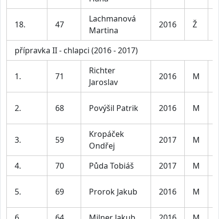
Lachmanová
18.
47
2016
Ž
Martina
přípravka II - chlapci (2016 - 2017)
Richter
1.
71
2016
M
Jaroslav
2.
68
Povýšil Patrik
2016
M
Kropáček
3.
59
2017
M
Ondřej
4.
70
Půda Tobiáš
2017
M
5.
69
Prorok Jakub
2016
M
6.
64
Milner Jakub
2016
M