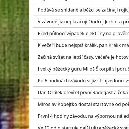
Podává se snídaně a běžci se začínají rojit 
V závodě již nepkračují Ondřej Jerhot a pře
Před půlnocí výpadek elektřiny na prověře
K večeři bude nejspíš králík, pan Králík m
Začíná svítat na lepší časy, večeře je hotov
I velký běžecký guru Miloš Škorpil si poru
Po 6 hodinách závodu si již strojvedoucí 
Dan Orálek otevřel první Radegast a čeká
Miroslav Kopejtko dostal startovné od poř
První 4 hodiny závodu, na výbornou nálad
Ve 12 odin startuje další ultraběžecký svá