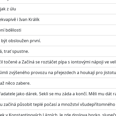
jak z úlu
kvapivě i Ivan Králík
ní bdělosti
á být obsloužen první.
á, trať spustne.
čil točené a Začíná se roztáčet pípa s iontovými nápoji ve ve
všimli zvýšeného provozu na přejezdech a houkají pro jisto
 až něco zabere.
adatele jako dárek. Sekli se mu záda a končí. Měli mu dát ra
u začíná působit teplé počasí a množství všudepřítomného 
tek v Konstantinových Lázních. Je zde doslova horko, slunečn