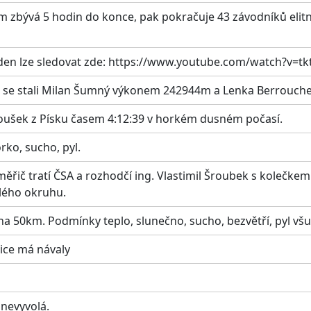
ěm zbývá 5 hodin do konce, pak pokračuje 43 závodníků elit
 den lze sledovat zde: https://www.youtube.com/watch?v=
6 se stali Milan Šumný výkonem 242944m a Lenka Berrouche
oušek z Písku časem 4:12:39 v horkém dusném počasí.
rko, sucho, pyl.
ý měřič tratí ČSA a rozhodčí ing. Vlastimil Šroubek s koleč
lého okruhu.
na 50km. Podmínky teplo, slunečno, sucho, bezvětří, pyl vš
nice má návaly
 nevyvolá.