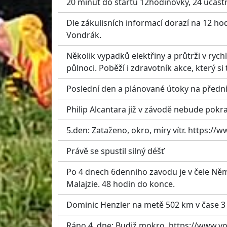
20 minut do startu 12hodinovky, 24 účast
Dle zákulisních informací dorazí na 12 hod
Vondrák.
Několik vypadků elektřiny a průtrži v rych
půlnoci. Poběží i zdravotník akce, který si
Poslední den a plánované útoky na předn
Philip Alcantara již v závodě nebude pokr
5.den: Zataženo, okro, míry vítr. https
Právě se spustil silný déšť
Po 4 dnech 6denniho zavodu je v čele Něm
Malajzie. 48 hodin do konce.
Dominic Henzler na metě 502 km v čase 3 
Ráno 4. dne: Budiž mokro. https://www.