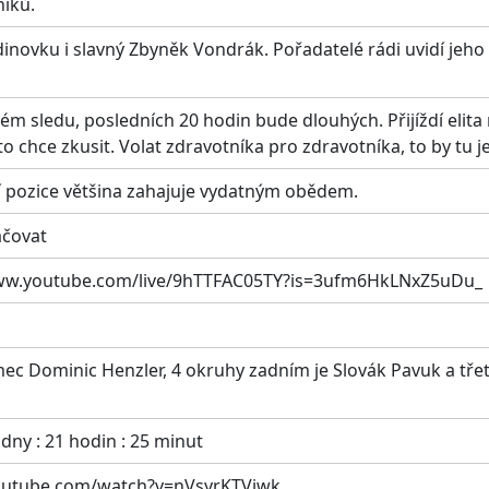
níků.
inovku i slavný Zbyněk Vondrák. Pořadatelé rádi uvidí jeho 
lém sledu, posledních 20 hodin bude dlouhých. Přijíždí elit
 to chce zkusit. Volat zdravotníka pro zdravotníka, to by tu j
í pozice většina zahajuje vydatným obědem.
ačovat
://www.youtube.com/live/9hTTFAC05TY?is=3ufm6HkLNxZ5uDu_
ec Dominic Henzler, 4 okruhy zadním je Slovák Pavuk a třet
dny : 21 hodin : 25 minut
youtube.com/watch?v=nVsyrKTViwk