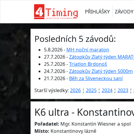
PŘIHLÁŠKY
ZÁVODY
Posledních 5 závodů:
5.8.2026 -
MH noční maraton
27.7.2026 -
Zátopkův Zlatý týden MARA
25.7.2026 -
Triatlon Brdonoš
24.7.2026 -
Zátopkův Zlatý týden 5000m
21.7.2026 -
Běh za Sliveneckou saní
Starší výsledky:
2026
¦
2025
¦
2024
¦
2023
¦
K6 ultra - Konstantinov
Pořadatel:
Mgr. Konstantin Wiesner a spol
Místo:
Konstantinovy lázně