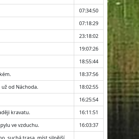
07:34:50
07:18:29
23:18:02
19:07:26
18:55:44
lkém.
18:37:56
tu už od Náchoda.
18:02:55
16:25:54
ději kravatu.
16:11:51
pylu ve vzduchu.
16:03:37
o, suchá trasa, míst silnější