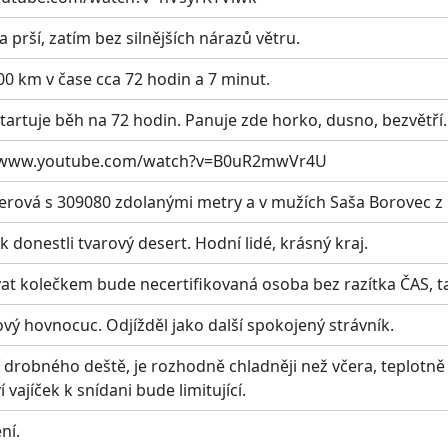
a prší, zatím bez silnějších nárazů větru.
0 km v čase cca 72 hodin a 7 minut.
tartuje běh na 72 hodin. Panuje zde horko, dusno, bezvětří.
s://www.youtube.com/watch?v=B0uR2mwVr4U
erová s 309080 zdolanými metry a v mužích Saša Borovec z
donestli tvarový desert. Hodní lidé, krásný kraj.
 kolečkem bude necertifikovaná osoba bez razítka ČAS, ta
ový hovnocuc. Odjížděl jako další spokojený strávník.
í drobného deště, je rozhodně chladněji než včera, teplotně 
ajíček k snídani bude limitující.
ní.