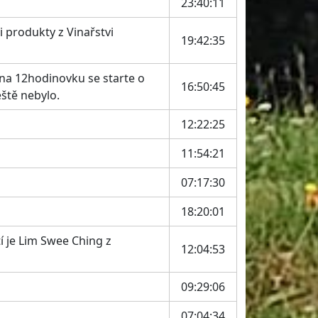
23:40:11
i produkty z Vinařstvi
19:42:35
a na 12hodinovku se starte o
16:50:45
eště nebylo.
12:22:25
11:54:21
07:17:30
18:20:01
í je Lim Swee Ching z
12:04:53
09:29:06
07:04:34