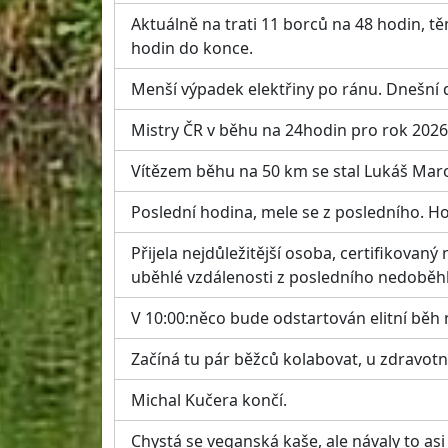
Aktuálně na trati 11 borců na 48 hodin, t
hodin do konce.
Menší výpadek elektřiny po ránu. Dnešní
Mistry ČR v běhu na 24hodin pro rok 202
Vítězem běhu na 50 km se stal Lukáš Mar
Poslední hodina, mele se z posledního. Ho
Přijela nejdůležitější osoba, certifikovan
uběhlé vzdálenosti z posledního nedoběh
V 10:00:něco bude odstartován elitní běh 
Začíná tu pár běžců kolabovat, u zdravot
Michal Kučera končí.
Chystá se veganská kaše, ale návaly to asi