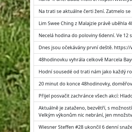
Na trati se aktuálne čerti žení. Zatmelo se 
Lim Swee Ching z Malajzie právě uběhla 40
Necelá hodina do poloviny 6denní. Ve 12 s
Dnes jsou očekávány první deště. http
48hodinovku vyhrála celkově Marcela Bay
Hodní sousedé od trati nám jako každý rok 
20 minut do konce 48hodinovky, doměřovat
Přijel posvačit zachránce všech akcí: Hlad
Aktuálně je zataženo, bezvětří, s možnost
Velkým výkonům nic nebrání, jen množství v
Wiesner Steffen #28 ukončil 6 denní snaže