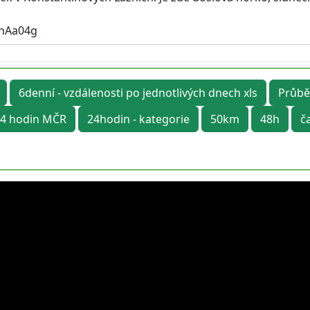
rhAa04g
6denní - vzdálenosti po jednotlivých dnech xls
Průbě
4 hodin MČR
24hodin - kategorie
50km
48h
č