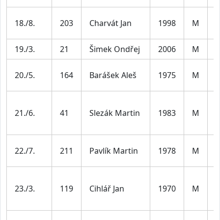
M
18./8.
203
Charvát Jan
1998
M
3
19./3.
21
Šimek Ondřej
2006
M
J
M
20./5.
164
Barášek Aleš
1975
M
4
M
21./6.
41
Slezák Martin
1983
M
4
M
22./7.
211
Pavlík Martin
1978
M
4
M
23./3.
119
Cihlář Jan
1970
M
5