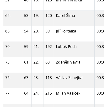
62.
53.
19.
120
Karel Šíma
00:33
65.
54.
20.
59
Jiří Fortelka
00:34
70.
59.
21.
192
Luboš Pech
00:34
73.
61.
22.
63
Zdeněk Vávra
00:34
76.
63.
23.
113
Václav Schejbal
00:34
77.
64.
24.
215
Milan Vašíček
00:34