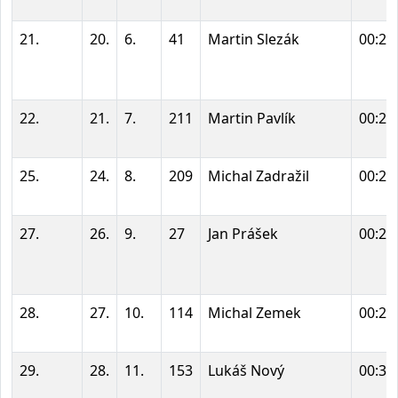
21.
20.
6.
41
Martin Slezák
00:29
22.
21.
7.
211
Martin Pavlík
00:29
25.
24.
8.
209
Michal Zadražil
00:29
27.
26.
9.
27
Jan Prášek
00:29
28.
27.
10.
114
Michal Zemek
00:29
29.
28.
11.
153
Lukáš Nový
00:30