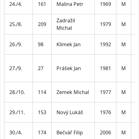
M
24./4.
161
Malina Petr
1969
M
5
Zadražil
M
25./8.
209
1979
M
Michal
4
M
26./9.
98
Klimek Jan
1992
M
3
M
27./9.
27
Prášek Jan
1981
M
4
M
28./10.
114
Zemek Michal
1977
M
4
M
29./11.
153
Nový Lukáš
1976
M
4
30./4.
174
Bečvář Filip
2006
M
J