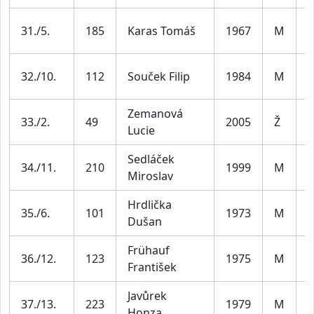
M
31./5.
185
Karas Tomáš
1967
M
5
M
32./10.
112
Souček Filip
1984
M
3
Zemanová
33./2.
49
2005
Ž
J
Lucie
Sedláček
M
34./11.
210
1999
M
Miroslav
3
Hrdlička
M
35./6.
101
1973
M
Dušan
5
Frühauf
M
36./12.
123
1975
M
František
4
Javůrek
M
37./13.
223
1979
M
Honza
4