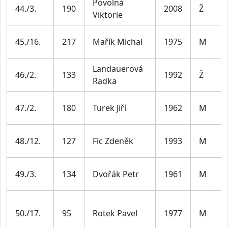
Povolná
44./3.
190
2008
Ž
J
Viktorie
M
45./16.
217
Mařík Michal
1975
M
4
Landauerová
Ž
46./2.
133
1992
Ž
Radka
3
M
47./2.
180
Turek Jiří
1962
M
6
M
48./12.
127
Fic Zdeněk
1993
M
3
M
49./3.
134
Dvořák Petr
1961
M
6
M
50./17.
95
Rotek Pavel
1977
M
4