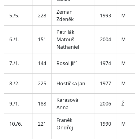
Zeman
M
5./5.
228
1993
M
Zdeněk
3
Petrilák
6./1.
151
Matouš
2004
M
J
Nathaniel
M
7./1.
144
Rosol Jiří
1974
M
4
M
8./2.
225
Hostička Jan
1977
M
4
Karasová
9./1.
188
2006
Ž
J
Anna
Franěk
M
10./6.
221
1990
M
Ondřej
3