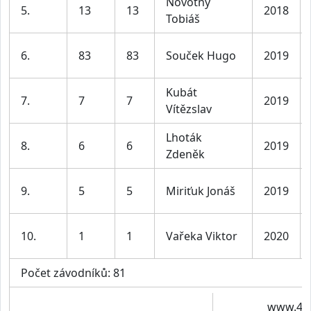
Novotný
5.
13
13
2018
Tobiáš
6.
83
83
Souček Hugo
2019
Kubát
7.
7
7
2019
Vítězslav
Lhoták
8.
6
6
2019
Zdeněk
9.
5
5
Miriťuk Jonáš
2019
10.
1
1
Vařeka Viktor
2020
Počet závodníků: 81
www.4ti