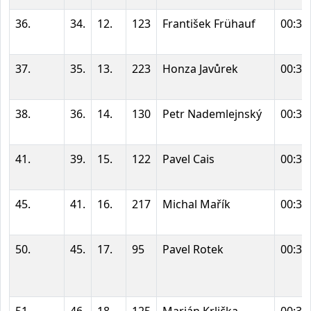
36.
34.
12.
123
František Frühauf
00:30
37.
35.
13.
223
Honza Javůrek
00:30
38.
36.
14.
130
Petr Nademlejnský
00:30
41.
39.
15.
122
Pavel Cais
00:31
45.
41.
16.
217
Michal Mařík
00:31
50.
45.
17.
95
Pavel Rotek
00:32
51.
46.
18.
125
Marián Krlička
00:32