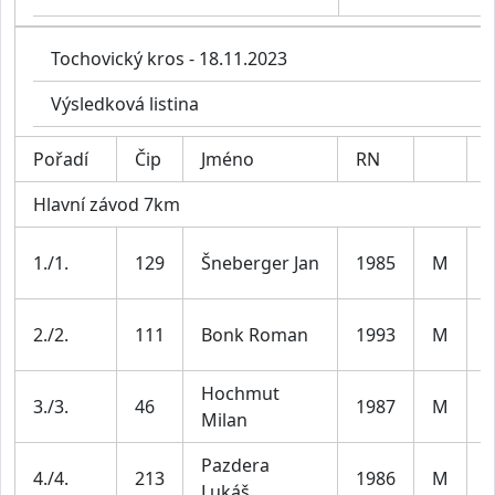
Tochovický kros - 18.11.2023
Výsledková listina
Pořadí
Čip
Jméno
RN
K
Hlavní závod 7km
M
1./1.
129
Šneberger Jan
1985
M
3
M
2./2.
111
Bonk Roman
1993
M
3
Hochmut
M
3./3.
46
1987
M
Milan
3
Pazdera
M
4./4.
213
1986
M
Lukáš
3