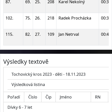
87.
69.
25.
208
Karel Nekolný
00:35
102.
75.
26.
218
Radek Procházka
00:39
115.
82.
27.
109
Jan Netrval
00:43
Výsledky textově
Tochovický kros 2023 - děti - 18.11.2023
Výsledková listina
Pořadí
Číslo
Čip
Jméno
RN
Dívky 6 - 7 let