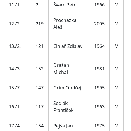
M
11./1.
2
Švarc Petr
1966
M
5
Procházka
12./2.
219
2005
M
J
Aleš
M
13./2.
121
Cihlář Zdislav
1964
M
5
Dražan
M
14./3.
152
1981
M
Michal
4
M
15./7.
147
Grim Ondřej
1995
M
3
Sedlák
M
16./1.
117
1963
M
František
6
M
17./4.
154
Pejša Jan
1975
M
4