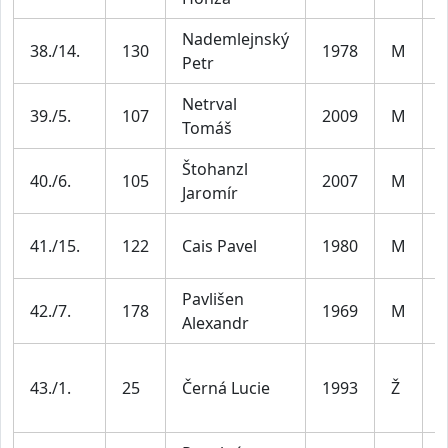
Nademlejnský
M
38./14.
130
1978
M
Petr
4
Netrval
39./5.
107
2009
M
J
Tomáš
Štohanzl
40./6.
105
2007
M
J
Jaromír
M
41./15.
122
Cais Pavel
1980
M
4
Pavlišen
M
42./7.
178
1969
M
Alexandr
5
Ž
43./1.
25
Černá Lucie
1993
Ž
3