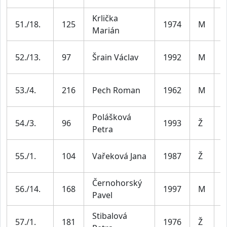
Krlička
M
51./18.
125
1974
M
Marián
4
M
52./13.
97
Šrain Václav
1992
M
3
M
53./4.
216
Pech Roman
1962
M
6
Polášková
Ž
54./3.
96
1993
Ž
Petra
3
Ž
55./1.
104
Vařeková Jana
1987
Ž
4
Černohorský
M
56./14.
168
1997
M
Pavel
3
Stibalová
Ž
57./1.
181
1976
Ž