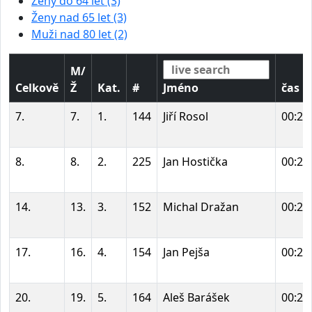
Ženy do 64 let (3)
Ženy nad 65 let (3)
Muži nad 80 let (2)
M/
Celkově
Ž
Kat.
#
Jméno
čas
7.
7.
1.
144
Jiří Rosol
00:27
8.
8.
2.
225
Jan Hostička
00:27
14.
13.
3.
152
Michal Dražan
00:28
17.
16.
4.
154
Jan Pejša
00:28
20.
19.
5.
164
Aleš Barášek
00:29