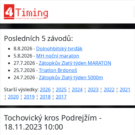
Posledních 5 závodů:
8.8.2026 -
Dolnohbitský tvrďák
5.8.2026 -
MH noční maraton
27.7.2026 -
Zátopkův Zlatý týden MARATON
25.7.2026 -
Triatlon Brdonoš
24.7.2026 -
Zátopkův Zlatý týden 5000m
Starší výsledky:
2026
¦
2025
¦
2024
¦
2023
¦
2022
¦
2021
¦
2020
¦
2019
¦
2018
¦
2017
Tochovický kros Podrejžím -
18.11.2023 10:00