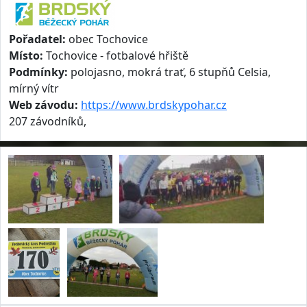
Pořadatel:
obec Tochovice
Místo:
Tochovice - fotbalové hřiště
Podmínky:
polojasno, mokrá trať, 6 stupňů Celsia,
mírný vítr
Web závodu:
https://www.brdskypohar.cz
207 závodníků,