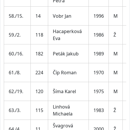
Petra
5
M
58./15.
14
Vobr Jan
1996
M
3
Hacaperková
Ž
59./2.
118
1986
Ž
Eva
4
M
60./16.
182
Peták Jakub
1989
M
3
M
61./8.
224
Číp Roman
1970
M
5
M
62./19.
120
Šíma Karel
1975
M
4
Linhová
Ž
63./3.
115
1983
Ž
Michaela
4
Švagrová
Ž
64./4.
11
2000
Ž