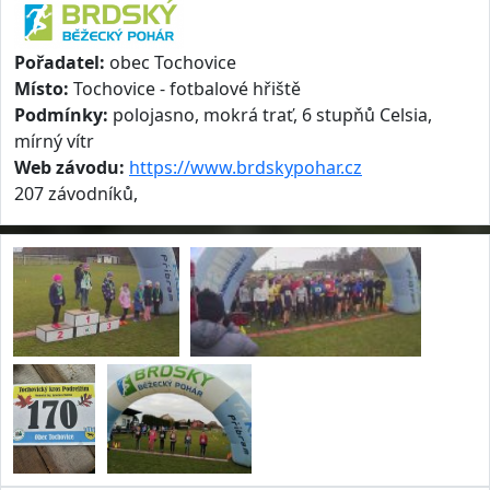
Pořadatel:
obec Tochovice
Místo:
Tochovice - fotbalové hřiště
Podmínky:
polojasno, mokrá trať, 6 stupňů Celsia,
mírný vítr
Web závodu:
https://www.brdskypohar.cz
207 závodníků,