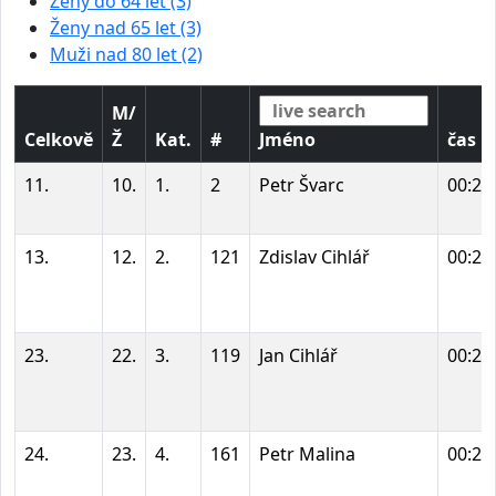
Ženy do 64 let (3)
Ženy nad 65 let (3)
Muži nad 80 let (2)
M/
Celkově
Ž
Kat.
#
Jméno
čas
11.
10.
1.
2
Petr Švarc
00:27
13.
12.
2.
121
Zdislav Cihlář
00:27
23.
22.
3.
119
Jan Cihlář
00:29
24.
23.
4.
161
Petr Malina
00:29