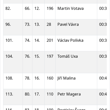
82.
66.
12.
196
Martin Votava
00:35
96.
73.
13.
28
Pavel Vávra
00:37
101.
74.
14.
201
Václav Polívka
00:38
104.
76.
15.
197
Tomáš Uxa
00:39
108.
78.
16.
160
Jiří Malina
00:40
113.
80.
17.
110
Petr Magera
00:41
116.
83.
18.
100
Rostislav Švagr
00:43