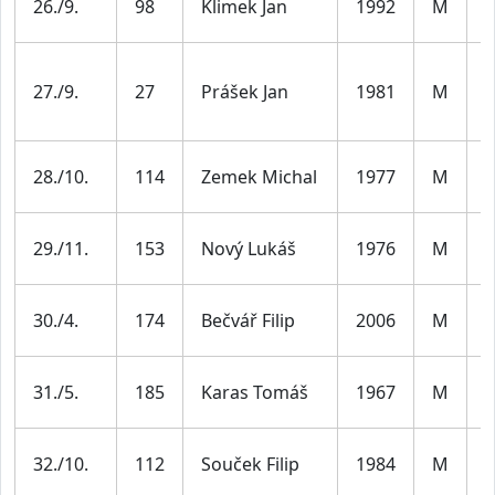
26./9.
98
Klimek Jan
1992
M
3
M
27./9.
27
Prášek Jan
1981
M
4
M
28./10.
114
Zemek Michal
1977
M
4
M
29./11.
153
Nový Lukáš
1976
M
4
30./4.
174
Bečvář Filip
2006
M
J
M
31./5.
185
Karas Tomáš
1967
M
5
M
32./10.
112
Souček Filip
1984
M
3