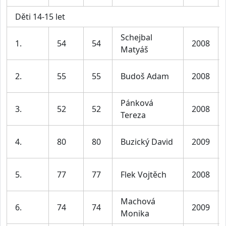
Děti 14-15 let
Schejbal
1.
54
54
2008
Matyáš
2.
55
55
Budoš Adam
2008
Pánková
3.
52
52
2008
Tereza
4.
80
80
Buzický David
2009
5.
77
77
Flek Vojtěch
2008
Machová
6.
74
74
2009
Monika