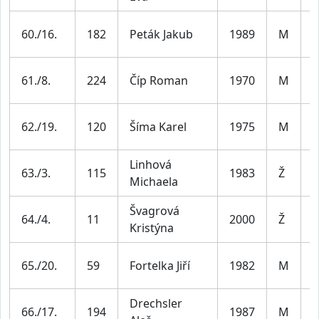
M
60./16.
182
Peták Jakub
1989
M
3
M
61./8.
224
Číp Roman
1970
M
5
M
62./19.
120
Šíma Karel
1975
M
4
Linhová
Ž
63./3.
115
1983
Ž
Michaela
4
Švagrová
Ž
64./4.
11
2000
Ž
Kristýna
3
M
65./20.
59
Fortelka Jiří
1982
M
4
Drechsler
M
66./17.
194
1987
M