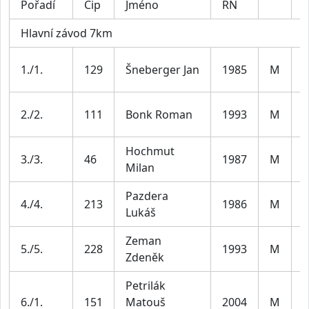
Pořadí
Čip
Jméno
RN
K
Hlavní závod 7km
M
1./1.
129
Šneberger Jan
1985
M
3
M
2./2.
111
Bonk Roman
1993
M
3
Hochmut
M
3./3.
46
1987
M
Milan
3
Pazdera
M
4./4.
213
1986
M
Lukáš
3
Zeman
M
5./5.
228
1993
M
Zdeněk
3
Petrilák
6./1.
151
Matouš
2004
M
J