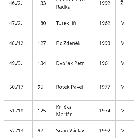
46./2.
133
1992
Ž
Radka
3
M
47./2.
180
Turek Jiří
1962
M
6
M
48./12.
127
Fic Zdeněk
1993
M
3
M
49./3.
134
Dvořák Petr
1961
M
6
M
50./17.
95
Rotek Pavel
1977
M
4
Krlička
M
51./18.
125
1974
M
Marián
4
M
52./13.
97
Šrain Václav
1992
M
3