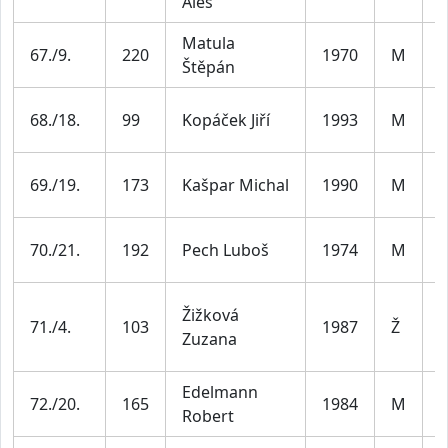
Aleš
3
Matula
M
67./9.
220
1970
M
Štěpán
5
M
68./18.
99
Kopáček Jiří
1993
M
3
M
69./19.
173
Kašpar Michal
1990
M
3
M
70./21.
192
Pech Luboš
1974
M
4
Žižková
Ž
71./4.
103
1987
Ž
Zuzana
4
Edelmann
M
72./20.
165
1984
M
Robert
3