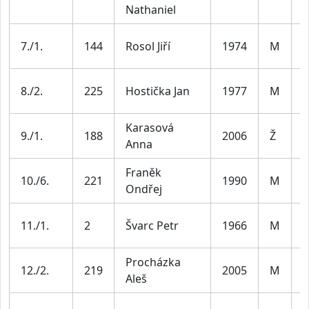
Nathaniel
M
7./1.
144
Rosol Jiří
1974
M
4
M
8./2.
225
Hostička Jan
1977
M
4
Karasová
9./1.
188
2006
Ž
J
Anna
Franěk
M
10./6.
221
1990
M
Ondřej
3
M
11./1.
2
Švarc Petr
1966
M
5
Procházka
12./2.
219
2005
M
J
Aleš