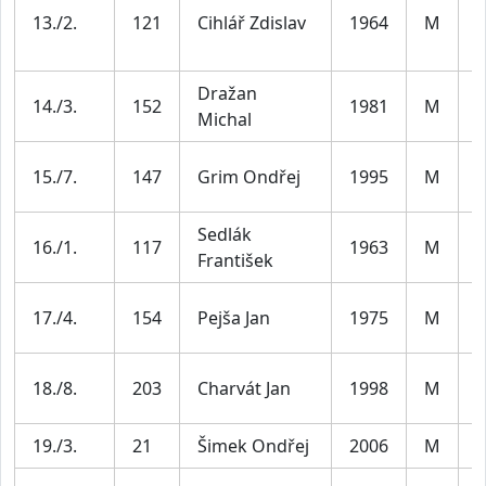
M
13./2.
121
Cihlář Zdislav
1964
M
5
Dražan
M
14./3.
152
1981
M
Michal
4
M
15./7.
147
Grim Ondřej
1995
M
3
Sedlák
M
16./1.
117
1963
M
František
6
M
17./4.
154
Pejša Jan
1975
M
4
M
18./8.
203
Charvát Jan
1998
M
3
19./3.
21
Šimek Ondřej
2006
M
J