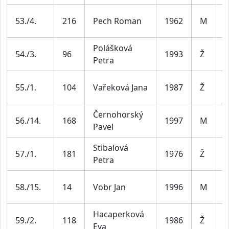
M
53./4.
216
Pech Roman
1962
M
6
Polášková
Ž
54./3.
96
1993
Ž
Petra
3
Ž
55./1.
104
Vařeková Jana
1987
Ž
4
Černohorský
M
56./14.
168
1997
M
Pavel
3
Stibalová
Ž
57./1.
181
1976
Ž
Petra
5
M
58./15.
14
Vobr Jan
1996
M
3
Hacaperková
Ž
59./2.
118
1986
Ž
Eva
4