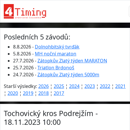
Posledních 5 závodů:
8.8.2026 -
Dolnohbitský tvrďák
5.8.2026 -
MH noční maraton
27.7.2026 -
Zátopkův Zlatý týden MARATON
25.7.2026 -
Triatlon Brdonoš
24.7.2026 -
Zátopkův Zlatý týden 5000m
Starší výsledky:
2026
¦
2025
¦
2024
¦
2023
¦
2022
¦
2021
¦
2020
¦
2019
¦
2018
¦
2017
Tochovický kros Podrejžím -
18.11.2023 10:00