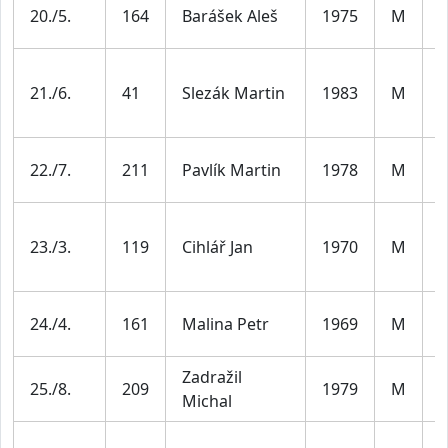
M
20./5.
164
Barášek Aleš
1975
M
4
M
21./6.
41
Slezák Martin
1983
M
4
M
22./7.
211
Pavlík Martin
1978
M
4
M
23./3.
119
Cihlář Jan
1970
M
5
M
24./4.
161
Malina Petr
1969
M
5
Zadražil
M
25./8.
209
1979
M
Michal
4
M