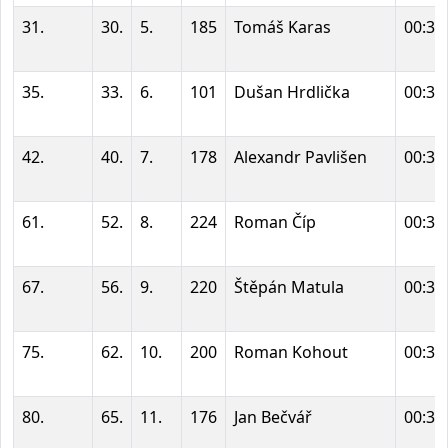
31.
30.
5.
185
Tomáš Karas
00:30
35.
33.
6.
101
Dušan Hrdlička
00:30
42.
40.
7.
178
Alexandr Pavlišen
00:31
61.
52.
8.
224
Roman Číp
00:33
67.
56.
9.
220
Štěpán Matula
00:34
75.
62.
10.
200
Roman Kohout
00:34
80.
65.
11.
176
Jan Bečvář
00:35