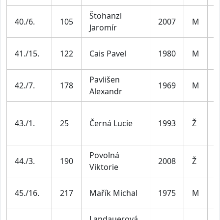
Štohanzl
40./6.
105
2007
M
J
Jaromír
M
41./15.
122
Cais Pavel
1980
M
4
Pavlišen
M
42./7.
178
1969
M
Alexandr
5
Ž
43./1.
25
Černá Lucie
1993
Ž
3
Povolná
44./3.
190
2008
Ž
J
Viktorie
M
45./16.
217
Mařík Michal
1975
M
4
Landauerová
Ž