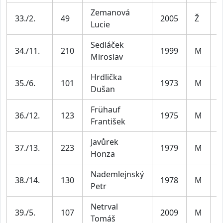
Zemanová
33./2.
49
2005
Ž
J
Lucie
Sedláček
M
34./11.
210
1999
M
Miroslav
3
Hrdlička
M
35./6.
101
1973
M
Dušan
5
Frühauf
M
36./12.
123
1975
M
František
4
Javůrek
M
37./13.
223
1979
M
Honza
4
Nademlejnský
M
38./14.
130
1978
M
Petr
4
Netrval
39./5.
107
2009
M
J
Tomáš