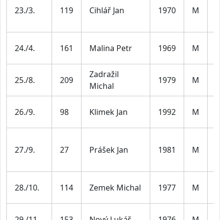
M
23./3.
119
Cihlář Jan
1970
M
5
M
24./4.
161
Malina Petr
1969
M
5
Zadražil
M
25./8.
209
1979
M
Michal
4
M
26./9.
98
Klimek Jan
1992
M
3
M
27./9.
27
Prášek Jan
1981
M
4
M
28./10.
114
Zemek Michal
1977
M
4
M
29./11.
153
Nový Lukáš
1976
M