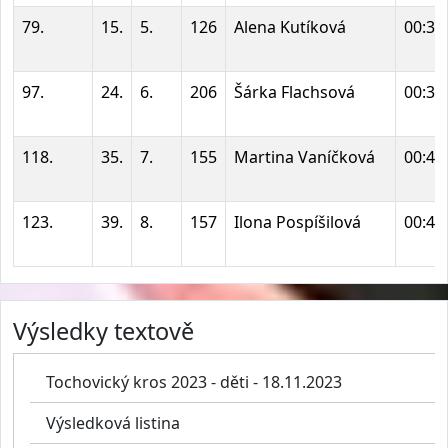
79.
15.
5.
126
Alena Kutíková
00:35
97.
24.
6.
206
Šárka Flachsová
00:37
118.
35.
7.
155
Martina Vaníčková
00:45
123.
39.
8.
157
Ilona Pospíšilová
00:49
Výsledky textově
Tochovický kros 2023 - děti - 18.11.2023
Výsledková listina