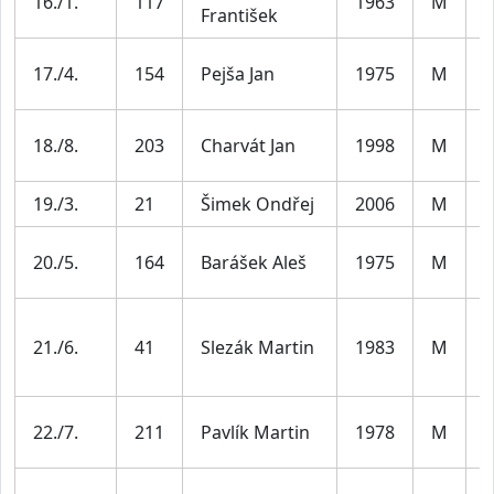
16./1.
117
1963
M
František
6
M
17./4.
154
Pejša Jan
1975
M
4
M
18./8.
203
Charvát Jan
1998
M
3
19./3.
21
Šimek Ondřej
2006
M
J
M
20./5.
164
Barášek Aleš
1975
M
4
M
21./6.
41
Slezák Martin
1983
M
4
M
22./7.
211
Pavlík Martin
1978
M
4