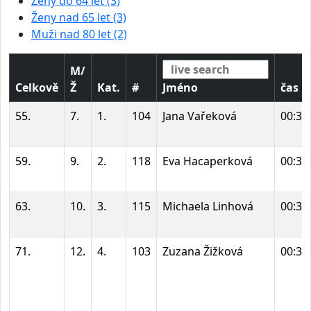
Ženy do 64 let (3)
Ženy nad 65 let (3)
Muži nad 80 let (2)
M/
Celkově
Ž
Kat.
#
Jméno
čas
55.
7.
1.
104
Jana Vařeková
00:33
59.
9.
2.
118
Eva Hacaperková
00:33
63.
10.
3.
115
Michaela Linhová
00:33
71.
12.
4.
103
Zuzana Žižková
00:34