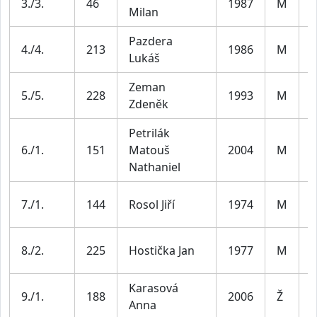
3./3.
46
1987
M
Milan
3
Pazdera
M
4./4.
213
1986
M
Lukáš
3
Zeman
M
5./5.
228
1993
M
Zdeněk
3
Petrilák
6./1.
151
Matouš
2004
M
J
Nathaniel
M
7./1.
144
Rosol Jiří
1974
M
4
M
8./2.
225
Hostička Jan
1977
M
4
Karasová
9./1.
188
2006
Ž
J
Anna