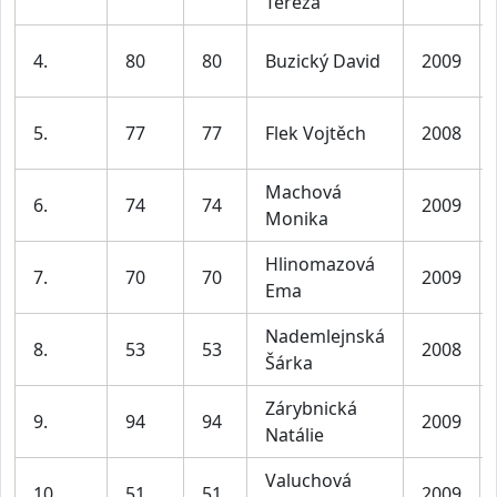
Tereza
4.
80
80
Buzický David
2009
5.
77
77
Flek Vojtěch
2008
Machová
6.
74
74
2009
Monika
Hlinomazová
7.
70
70
2009
Ema
Nademlejnská
8.
53
53
2008
Šárka
Zárybnická
9.
94
94
2009
Natálie
Valuchová
10.
51
51
2009