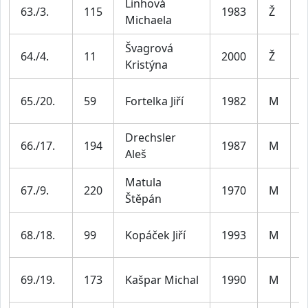
Linhová
Ž
63./3.
115
1983
Ž
Michaela
4
Švagrová
Ž
64./4.
11
2000
Ž
Kristýna
3
M
65./20.
59
Fortelka Jiří
1982
M
4
Drechsler
M
66./17.
194
1987
M
Aleš
3
Matula
M
67./9.
220
1970
M
Štěpán
5
M
68./18.
99
Kopáček Jiří
1993
M
3
M
69./19.
173
Kašpar Michal
1990
M
3