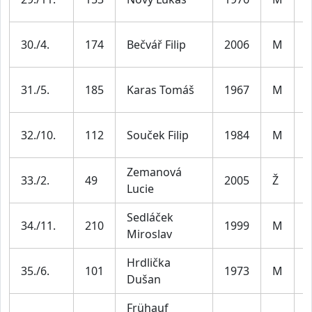
4
30./4.
174
Bečvář Filip
2006
M
J
M
31./5.
185
Karas Tomáš
1967
M
5
M
32./10.
112
Souček Filip
1984
M
3
Zemanová
33./2.
49
2005
Ž
J
Lucie
Sedláček
M
34./11.
210
1999
M
Miroslav
3
Hrdlička
M
35./6.
101
1973
M
Dušan
5
Frühauf
M