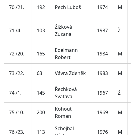
M
70./21.
192
Pech Luboš
1974
M
4
Žižková
Ž
71./4.
103
1987
Ž
Zuzana
4
Edelmann
M
72./20.
165
1984
M
Robert
3
M
73./22.
63
Vávra Zdeněk
1983
M
4
Řechková
Ž
74./1.
145
1967
Ž
Svatava
6
Kohout
M
75./10.
200
1969
M
Roman
5
Schejbal
M
76./23.
113
1976
M