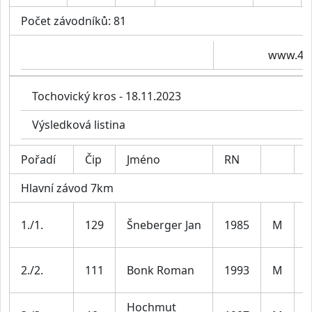
Počet závodníků: 81
www.4ti
Tochovický kros - 18.11.2023
Výsledková listina
Pořadí
Čip
Jméno
RN
K
Hlavní závod 7km
M
1./1.
129
Šneberger Jan
1985
M
3
M
2./2.
111
Bonk Roman
1993
M
3
Hochmut
M