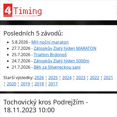
Posledních 5 závodů:
5.8.2026 -
MH noční maraton
27.7.2026 -
Zátopkův Zlatý týden MARATON
25.7.2026 -
Triatlon Brdonoš
24.7.2026 -
Zátopkův Zlatý týden 5000m
21.7.2026 -
Běh za Sliveneckou saní
Starší výsledky:
2026
¦
2025
¦
2024
¦
2023
¦
2022
¦
2021
¦
2020
¦
2019
¦
2018
¦
2017
Tochovický kros Podrejžím -
18.11.2023 10:00