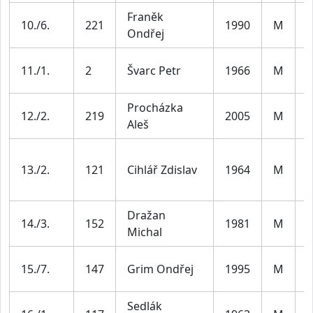
Franěk
M
10./6.
221
1990
M
Ondřej
3
M
11./1.
2
Švarc Petr
1966
M
5
Procházka
12./2.
219
2005
M
J
Aleš
M
13./2.
121
Cihlář Zdislav
1964
M
5
Dražan
M
14./3.
152
1981
M
Michal
4
M
15./7.
147
Grim Ondřej
1995
M
3
Sedlák
M