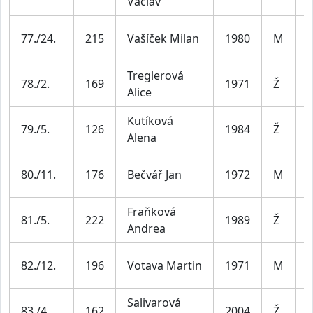
Václav
4
M
77./24.
215
Vašíček Milan
1980
M
4
Treglerová
Ž
78./2.
169
1971
Ž
Alice
5
Kutíková
Ž
79./5.
126
1984
Ž
Alena
4
M
80./11.
176
Bečvář Jan
1972
M
5
Fraňková
Ž
81./5.
222
1989
Ž
Andrea
3
M
82./12.
196
Votava Martin
1971
M
5
Salivarová
83./4.
162
2004
Ž
J