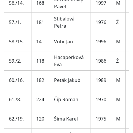
56./14.
168
1997
M
Pavel
3
Stibalová
Ž
57./1.
181
1976
Ž
Petra
5
M
58./15.
14
Vobr Jan
1996
M
3
Hacaperková
Ž
59./2.
118
1986
Ž
Eva
4
M
60./16.
182
Peták Jakub
1989
M
3
M
61./8.
224
Číp Roman
1970
M
5
M
62./19.
120
Šíma Karel
1975
M
4