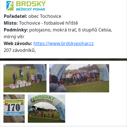
Pořadatel:
obec Tochovice
Místo:
Tochovice - fotbalové hřiště
Podmínky:
polojasno, mokrá trať, 6 stupňů Celsia,
mírný vítr
Web závodu:
https://www.brdskypohar.cz
207 závodníků,