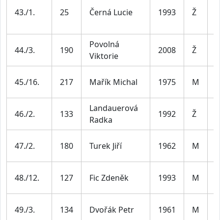
Ž
43./1.
25
Černá Lucie
1993
Ž
3
Povolná
44./3.
190
2008
Ž
J
Viktorie
M
45./16.
217
Mařík Michal
1975
M
4
Landauerová
Ž
46./2.
133
1992
Ž
Radka
3
M
47./2.
180
Turek Jiří
1962
M
6
M
48./12.
127
Fic Zdeněk
1993
M
3
M
49./3.
134
Dvořák Petr
1961
M
6