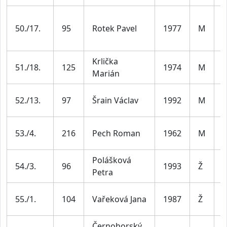
M
50./17.
95
Rotek Pavel
1977
M
4
Krlička
M
51./18.
125
1974
M
Marián
4
M
52./13.
97
Šrain Václav
1992
M
3
M
53./4.
216
Pech Roman
1962
M
6
Polášková
Ž
54./3.
96
1993
Ž
Petra
3
Ž
55./1.
104
Vařeková Jana
1987
Ž
4
Černohorský
M