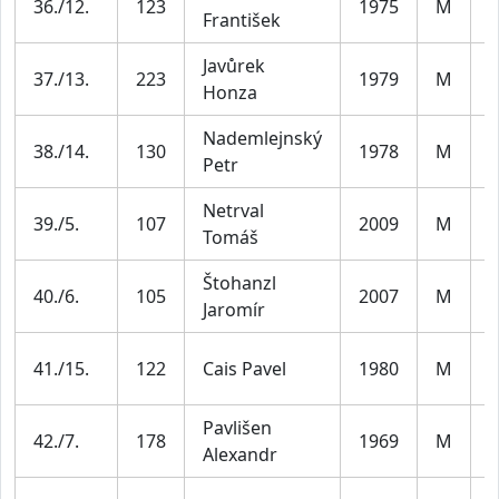
36./12.
123
1975
M
František
4
Javůrek
M
37./13.
223
1979
M
Honza
4
Nademlejnský
M
38./14.
130
1978
M
Petr
4
Netrval
39./5.
107
2009
M
J
Tomáš
Štohanzl
40./6.
105
2007
M
J
Jaromír
M
41./15.
122
Cais Pavel
1980
M
4
Pavlišen
M
42./7.
178
1969
M
Alexandr
5