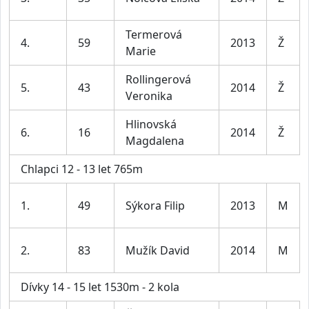
Termerová
4.
59
2013
Ž
Marie
Rollingerová
5.
43
2014
Ž
Veronika
Hlinovská
6.
16
2014
Ž
Magdalena
Chlapci 12 - 13 let 765m
1.
49
Sýkora Filip
2013
M
2.
83
Mužík David
2014
M
Dívky 14 - 15 let 1530m - 2 kola