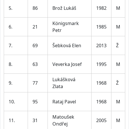
5.
86
Brož Lukáš
1982
M
Königsmark
6.
21
1985
M
Petr
7.
69
Šebková Elen
2013
Ž
8.
63
Veverka Josef
1995
M
Lukášková
9.
77
1968
Ž
Zlata
10.
95
Rataj Pavel
1968
M
Matoušek
11.
31
2005
M
Ondřej