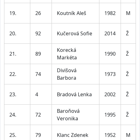
19.
26
Koutník Aleš
1982
M
20.
92
Kučerová Sofie
2014
Ž
Korecká
21.
89
1990
Ž
Markéta
Divišová
22.
74
1973
Ž
Barbora
23.
4
Bradová Lenka
2002
Ž
Baroňová
24.
72
1995
Ž
Veronika
25.
79
Klanc Zdenek
1952
M