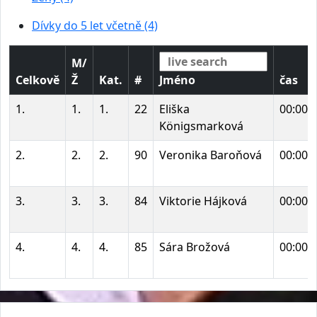
Dívky do 5 let včetně (4)
M/
Celkově
Ž
Kat.
#
Jméno
čas
1.
1.
1.
22
Eliška
00:00:
Königsmarková
2.
2.
2.
90
Veronika Baroňová
00:00:
3.
3.
3.
84
Viktorie Hájková
00:00:
4.
4.
4.
85
Sára Brožová
00:00: