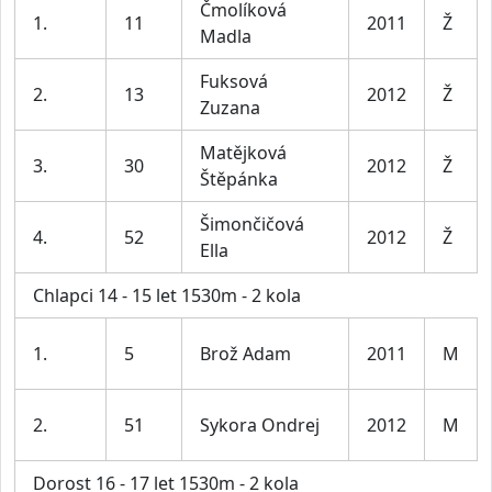
Čmolíková
1.
11
2011
Ž
Madla
Fuksová
2.
13
2012
Ž
Zuzana
Matějková
3.
30
2012
Ž
Štěpánka
Šimončičová
4.
52
2012
Ž
Ella
Chlapci 14 - 15 let 1530m - 2 kola
1.
5
Brož Adam
2011
M
2.
51
Sykora Ondrej
2012
M
Dorost 16 - 17 let 1530m - 2 kola