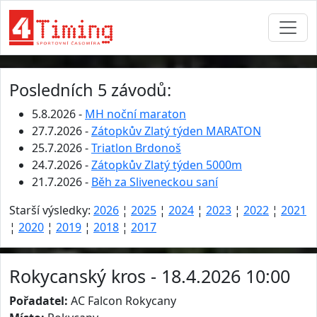
Posledních 5 závodů:
5.8.2026 -
MH noční maraton
27.7.2026 -
Zátopkův Zlatý týden MARATON
25.7.2026 -
Triatlon Brdonoš
24.7.2026 -
Zátopkův Zlatý týden 5000m
21.7.2026 -
Běh za Sliveneckou saní
Starší výsledky:
2026
¦
2025
¦
2024
¦
2023
¦
2022
¦
2021
¦
2020
¦
2019
¦
2018
¦
2017
Rokycanský kros - 18.4.2026 10:00
Pořadatel:
AC Falcon Rokycany