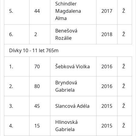
Schindler
5.
44
Magdalena
2017
Ž
Alma
Benešová
6.
2
2018
Ž
Rozálie
Dívky 10 - 11 let 765m
1.
70
Šebková Violka
2016
Ž
Bryndová
2.
80
2016
Ž
Gabriela
3.
45
Slancová Adéla
2015
Ž
Hlinovská
4.
15
2015
Ž
Gabriela