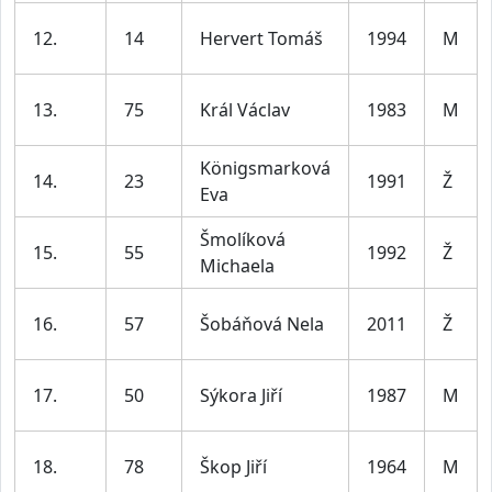
12.
14
Hervert Tomáš
1994
M
13.
75
Král Václav
1983
M
Königsmarková
14.
23
1991
Ž
Eva
Šmolíková
15.
55
1992
Ž
Michaela
16.
57
Šobáňová Nela
2011
Ž
17.
50
Sýkora Jiří
1987
M
18.
78
Škop Jiří
1964
M