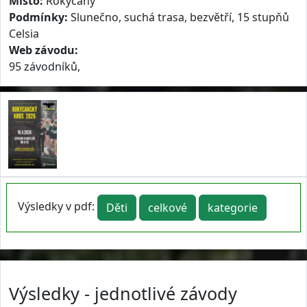
Místo:
Rokycany
Podmínky:
Slunečno, suchá trasa, bezvětří, 15 stupňů
Celsia
Web závodu:
95 závodníků,
Výsledky v pdf:
Děti
celkové
kategorie
Výsledky - jednotlivé závody