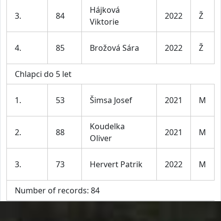
Hájková
3.
84
2022
Ž
Viktorie
4.
85
Brožová Sára
2022
Ž
Chlapci do 5 let
1.
53
Šimsa Josef
2021
M
Koudelka
2.
88
2021
M
Oliver
3.
73
Hervert Patrik
2022
M
Number of records: 84