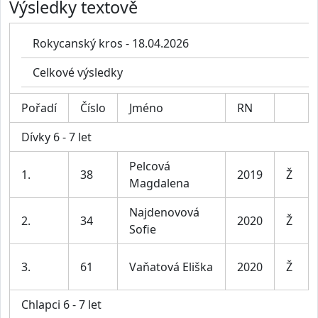
Výsledky textově
Rokycanský kros - 18.04.2026
Celkové výsledky
Pořadí
Číslo
Jméno
RN
Dívky 6 - 7 let
Pelcová
1.
38
2019
Ž
Magdalena
Najdenovová
2.
34
2020
Ž
Sofie
3.
61
Vaňatová Eliška
2020
Ž
Chlapci 6 - 7 let