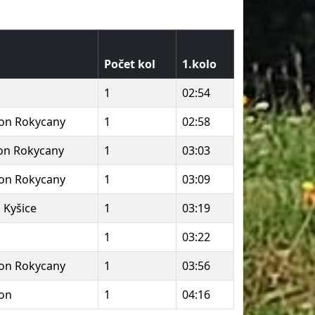
Počet kol
1.kolo
1
02:54
con Rokycany
1
02:58
con Rokycany
1
03:03
con Rokycany
1
03:09
a Kyšice
1
03:19
1
03:22
con Rokycany
1
03:56
con
1
04:16