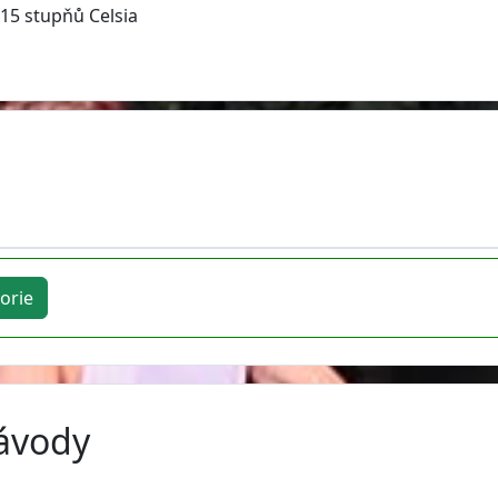
 15 stupňů Celsia
orie
závody