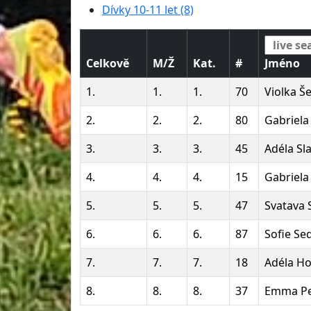
Dívky 10-11 let (8)
Celkově
M/Ž
Kat.
#
Jméno
1.
1.
1.
70
Violka Š
2.
2.
2.
80
Gabriela
3.
3.
3.
45
Adéla Sl
4.
4.
4.
15
Gabriela
5.
5.
5.
47
Svatava
6.
6.
6.
87
Sofie Se
7.
7.
7.
18
Adéla H
8.
8.
8.
37
Emma Pe