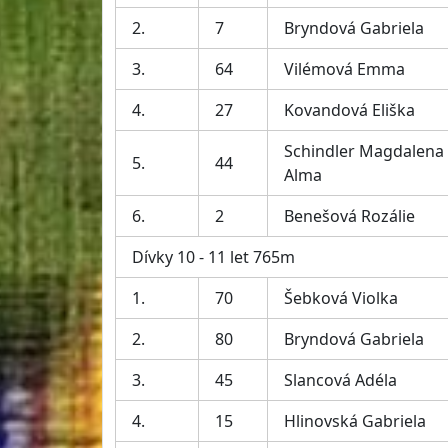
2.
7
Bryndová Gabriela
3.
64
Vilémová Emma
4.
27
Kovandová Eliška
Schindler Magdalena
5.
44
Alma
6.
2
Benešová Rozálie
Dívky 10 - 11 let 765m
1.
70
Šebková Violka
2.
80
Bryndová Gabriela
3.
45
Slancová Adéla
4.
15
Hlinovská Gabriela