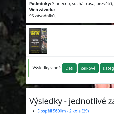
Podmínky:
Slunečno, suchá trasa, bezvětří,
Web závodu:
95 závodníků,
Výsledky v pdf:
Děti
celkové
kateg
Výsledky - jednotlivé 
Dospělí 5600m - 2 kola (29)