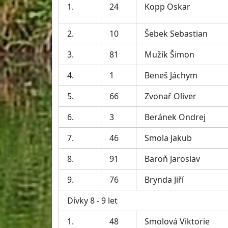
1.
24
Kopp Oskar
2.
10
Šebek Sebastian
3.
81
Mužík Šimon
4.
1
Beneš Jáchym
5.
66
Zvonař Oliver
6.
3
Beránek Ondrej
7.
46
Smola Jakub
8.
91
Baroň Jaroslav
9.
76
Brynda Jiří
Dívky 8 - 9 let
1.
48
Smolová Viktorie