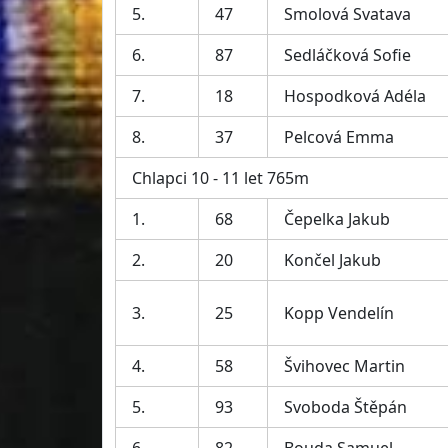
5.
47
Smolová Svatava
6.
87
Sedláčková Sofie
7.
18
Hospodková Adéla
8.
37
Pelcová Emma
Chlapci 10 - 11 let 765m
1.
68
Čepelka Jakub
2.
20
Končel Jakub
3.
25
Kopp Vendelín
4.
58
Švihovec Martin
5.
93
Svoboda Štěpán