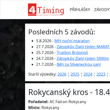
PŘIHLÁŠKY
ZÁVODY
Posledních 5 závodů:
5.8.2026 -
MH noční maraton
27.7.2026 -
Zátopkův Zlatý týden MARA
25.7.2026 -
Triatlon Brdonoš
24.7.2026 -
Zátopkův Zlatý týden 5000m
21.7.2026 -
Běh za Sliveneckou saní
Starší výsledky:
2026
¦
2025
¦
2024
¦
2023
¦
Rokycanský kros - 18.
Pořadatel:
AC Falcon Rokycany
Místo:
Rokycany