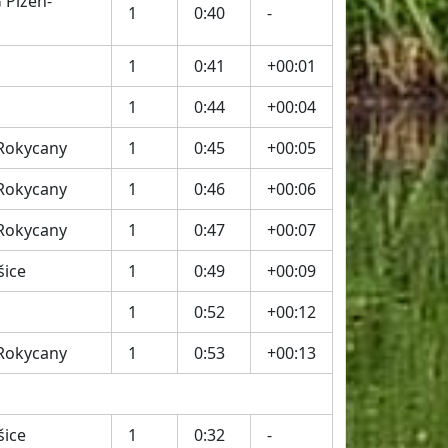
 Plzeň-
1
0:40
-
1
0:41
+00:01
1
0:44
+00:04
 Rokycany
1
0:45
+00:05
 Rokycany
1
0:46
+00:06
 Rokycany
1
0:47
+00:07
šice
1
0:49
+00:09
1
0:52
+00:12
 Rokycany
1
0:53
+00:13
šice
1
0:32
-