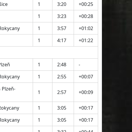
šice
1
3:20
+00:25
1
3:23
+00:28
 Rokycany
1
3:57
+01:02
1
4:17
+01:22
Plzeň
1
2:48
-
 Rokycany
1
2:55
+00:07
 Plzeň-
1
2:57
+00:09
Rokycany
1
3:05
+00:17
 Rokycany
1
3:05
+00:17