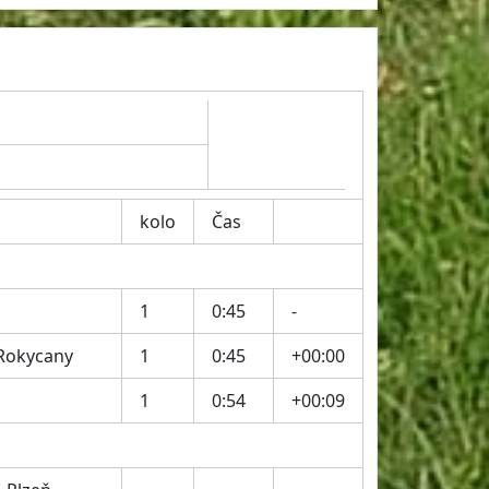
kolo
Čas
1
0:45
-
 Rokycany
1
0:45
+00:00
1
0:54
+00:09