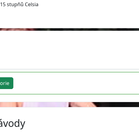
 15 stupňů Celsia
orie
závody