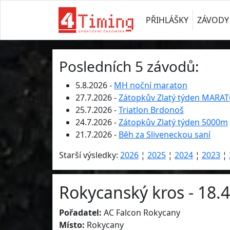
PŘIHLÁŠKY
ZÁVODY
Posledních 5 závodů:
5.8.2026 -
MH noční maraton
27.7.2026 -
Zátopkův Zlatý týden MARA
25.7.2026 -
Triatlon Brdonoš
24.7.2026 -
Zátopkův Zlatý týden 5000m
21.7.2026 -
Běh za Sliveneckou saní
Starší výsledky:
2026
¦
2025
¦
2024
¦
2023
¦
Rokycanský kros - 18.
Pořadatel:
AC Falcon Rokycany
Místo:
Rokycany