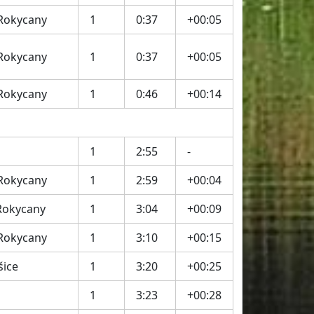
 Rokycany
1
0:37
+00:05
 Rokycany
1
0:37
+00:05
 Rokycany
1
0:46
+00:14
1
2:55
-
 Rokycany
1
2:59
+00:04
Rokycany
1
3:04
+00:09
 Rokycany
1
3:10
+00:15
šice
1
3:20
+00:25
1
3:23
+00:28