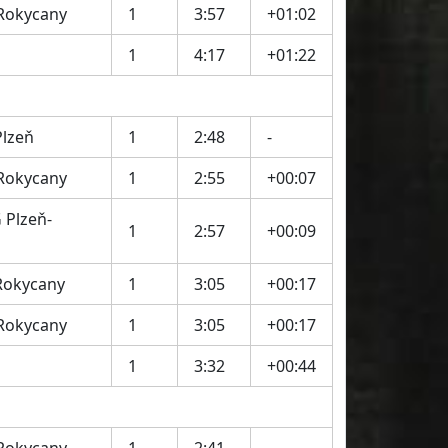
 Rokycany
1
3:57
+01:02
1
4:17
+01:22
Plzeň
1
2:48
-
 Rokycany
1
2:55
+00:07
 Plzeň-
1
2:57
+00:09
Rokycany
1
3:05
+00:17
 Rokycany
1
3:05
+00:17
1
3:32
+00:44