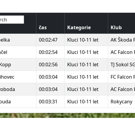
čas
Kategorie
Klub
pelka
00:02:47
Kluci 10-11 let
AK Škoda 
čel
00:02:54
Kluci 10-11 let
AC Falcon
 Kopp
00:02:56
Kluci 10-11 let
TJ Sokol S
ihovec
00:03:04
Kluci 10-11 let
FC Falcon
voboda
00:03:04
Kluci 10-11 let
AC Falcon
ouda
00:03:31
Kluci 10-11 let
Rokycany