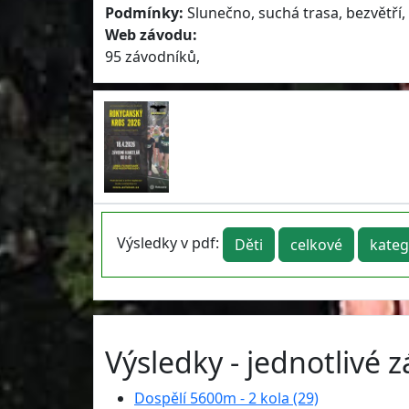
Podmínky:
Slunečno, suchá trasa, bezvětří,
Web závodu:
95 závodníků,
Výsledky v pdf:
Děti
celkové
kateg
Výsledky - jednotlivé 
Dospělí 5600m - 2 kola (29)