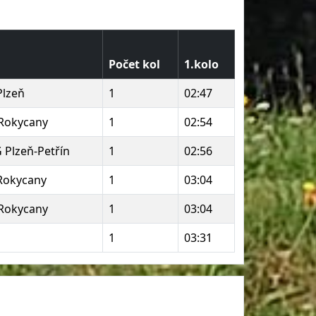
Počet kol
1.kolo
Plzeň
1
02:47
 Rokycany
1
02:54
G Plzeň-Petřín
1
02:56
 Rokycany
1
03:04
 Rokycany
1
03:04
1
03:31