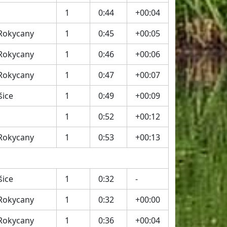
1
0:44
+00:04
 Rokycany
1
0:45
+00:05
 Rokycany
1
0:46
+00:06
 Rokycany
1
0:47
+00:07
šice
1
0:49
+00:09
1
0:52
+00:12
 Rokycany
1
0:53
+00:13
šice
1
0:32
-
 Rokycany
1
0:32
+00:00
 Rokycany
1
0:36
+00:04