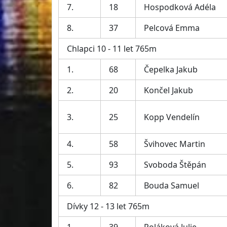
7.
18
Hospodková Adéla
8.
37
Pelcová Emma
Chlapci 10 - 11 let 765m
1.
68
Čepelka Jakub
2.
20
Končel Jakub
3.
25
Kopp Vendelín
4.
58
Švihovec Martin
5.
93
Svoboda Štěpán
6.
82
Bouda Samuel
Dívky 12 - 13 let 765m