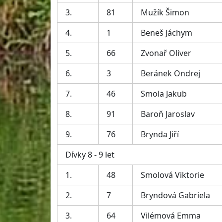
3.
81
Mužík Šimon
4.
1
Beneš Jáchym
5.
66
Zvonař Oliver
6.
3
Beránek Ondrej
7.
46
Smola Jakub
8.
91
Baroň Jaroslav
9.
76
Brynda Jiří
Dívky 8 - 9 let
1.
48
Smolová Viktorie
2.
7
Bryndová Gabriela
3.
64
Vilémová Emma