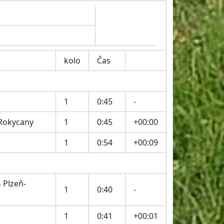
kolo
Čas
1
0:45
-
 Rokycany
1
0:45
+00:00
1
0:54
+00:09
 Plzeň-
1
0:40
-
1
0:41
+00:01