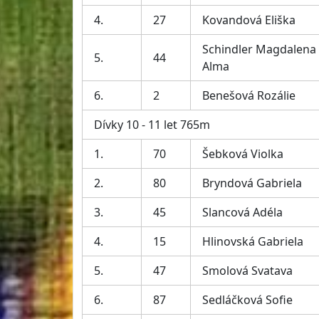
4.
27
Kovandová Eliška
Schindler Magdalena
5.
44
Alma
6.
2
Benešová Rozálie
Dívky 10 - 11 let 765m
1.
70
Šebková Violka
2.
80
Bryndová Gabriela
3.
45
Slancová Adéla
4.
15
Hlinovská Gabriela
5.
47
Smolová Svatava
6.
87
Sedláčková Sofie