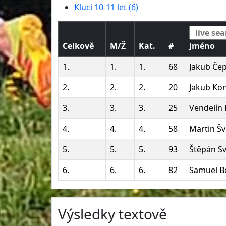
Kluci 10-11 let (6)
Celkově
M/Ž
Kat.
#
Jméno
1.
1.
1.
68
Jakub Če
2.
2.
2.
20
Jakub Kon
3.
3.
3.
25
Vendelín
4.
4.
4.
58
Martin Šv
5.
5.
5.
93
Štěpán S
6.
6.
6.
82
Samuel B
Výsledky textově