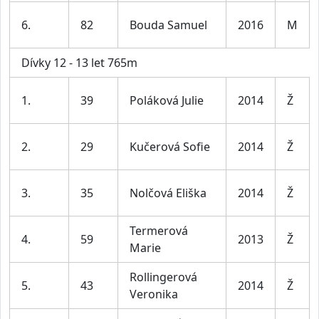
6.
82
Bouda Samuel
2016
M
Dívky 12 - 13 let 765m
1.
39
Poláková Julie
2014
Ž
2.
29
Kučerová Sofie
2014
Ž
3.
35
Nolčová Eliška
2014
Ž
Termerová
4.
59
2013
Ž
Marie
Rollingerová
5.
43
2014
Ž
Veronika