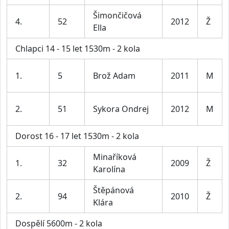
Šimončičová
4.
52
2012
Ž
Ella
Chlapci 14 - 15 let 1530m - 2 kola
1.
5
Brož Adam
2011
M
2.
51
Sykora Ondrej
2012
M
Dorost 16 - 17 let 1530m - 2 kola
Minaříková
1.
32
2009
Ž
Karolína
Štěpánová
2.
94
2010
Ž
Klára
Dospělí 5600m - 2 kola