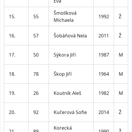
Eva
Šmolíková
15.
55
1992
Ž
Michaela
16.
57
Šobáňová Nela
2011
Ž
17.
50
Sýkora Jiří
1987
M
18.
78
Škop Jiří
1964
M
19.
26
Koutník Aleš
1982
M
20.
92
Kučerová Sofie
2014
Ž
Korecká
21.
89
1990
Ž