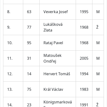
8.
63
Veverka Josef
1995
M
Lukášková
9.
77
1968
Ž
Zlata
10.
95
Rataj Pavel
1968
M
Matoušek
11.
31
2005
M
Ondřej
12.
14
Hervert Tomáš
1994
M
13.
75
Král Václav
1983
M
Königsmarková
14.
23
1991
Ž