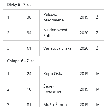
Dívky 6 - 7 let
Pelcová
1.
38
2019
Ž
Magdalena
Najdenovová
2.
34
2020
Ž
Sofie
3.
61
Vaňatová Eliška
2020
Ž
Chlapci 6 - 7 let
1.
24
Kopp Oskar
2019
M
Šebek
2.
10
2019
M
Sebastian
3.
81
Mužík Šimon
2019
M