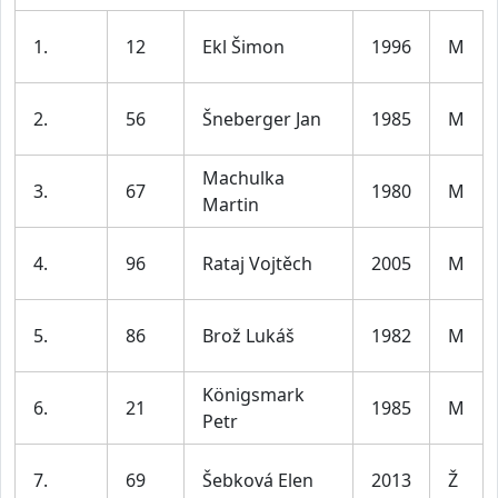
1.
12
Ekl Šimon
1996
M
2.
56
Šneberger Jan
1985
M
Machulka
3.
67
1980
M
Martin
4.
96
Rataj Vojtěch
2005
M
5.
86
Brož Lukáš
1982
M
Königsmark
6.
21
1985
M
Petr
7.
69
Šebková Elen
2013
Ž