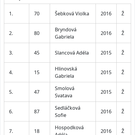
1.
70
Šebková Violka
2016
Ž
Bryndová
2.
80
2016
Ž
Gabriela
3.
45
Slancová Adéla
2015
Ž
Hlinovská
4.
15
2015
Ž
Gabriela
Smolová
5.
47
2015
Ž
Svatava
Sedláčková
6.
87
2016
Ž
Sofie
Hospodková
7.
18
2016
Ž
Adéla