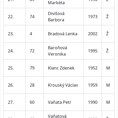
Markéta
Divišová
22.
74
1973
Ž
Barbora
23.
4
Bradová Lenka
2002
Ž
Baroňová
24.
72
1995
Ž
Veronika
25.
79
Klanc Zdenek
1952
M
26.
28
Krouský Václav
1959
M
27.
60
Vaňata Petr
1990
M
Vaňatová