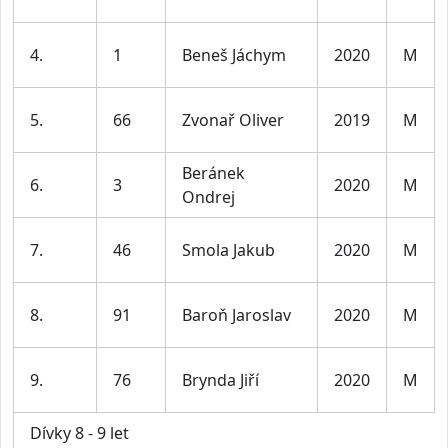
4.
1
Beneš Jáchym
2020
M
5.
66
Zvonař Oliver
2019
M
Beránek
6.
3
2020
M
Ondrej
7.
46
Smola Jakub
2020
M
8.
91
Baroň Jaroslav
2020
M
9.
76
Brynda Jiří
2020
M
Dívky 8 - 9 let