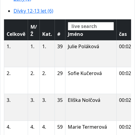
Dívky 12-13 let (6)
M/
Celkově
Ž
Kat.
#
Jméno
čas
1.
1.
1.
39
Julie Poláková
00:02:
2.
2.
2.
29
Sofie Kučerová
00:02:
3.
3.
3.
35
Eliška Nolčová
00:02:
4.
4.
4.
59
Marie Termerová
00:02: