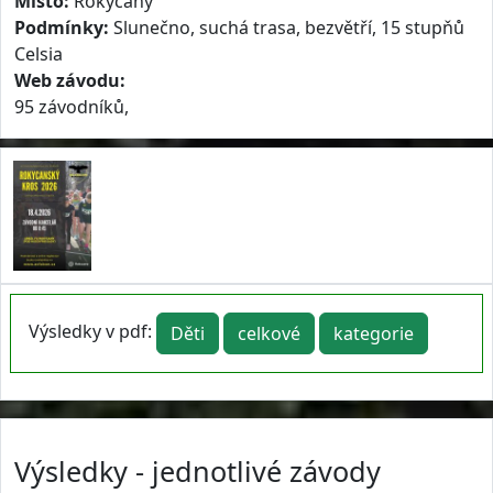
Místo:
Rokycany
Podmínky:
Slunečno, suchá trasa, bezvětří, 15 stupňů
Celsia
Web závodu:
95 závodníků,
Výsledky v pdf:
Děti
celkové
kategorie
Výsledky - jednotlivé závody