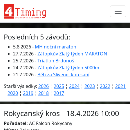
Posledních 5 závodů:
5.8.2026 -
MH noční maraton
27.7.2026 -
Zátopkův Zlatý týden MARATON
25.7.2026 -
Triatlon Brdonoš
24.7.2026 -
Zátopkův Zlatý týden 5000m
21.7.2026 -
Běh za Sliveneckou saní
Starší výsledky:
2026
¦
2025
¦
2024
¦
2023
¦
2022
¦
2021
¦
2020
¦
2019
¦
2018
¦
2017
Rokycanský kros - 18.4.2026 10:00
Pořadatel:
AC Falcon Rokycany